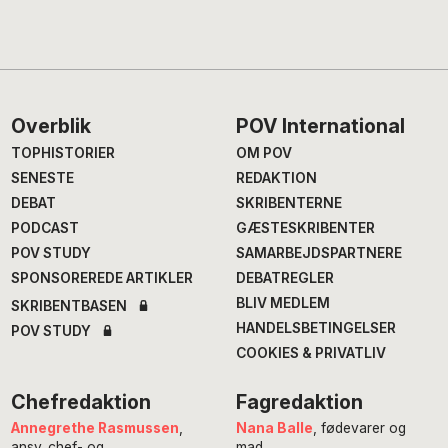
Footer
Overblik
POV International
TOPHISTORIER
OM POV
SENESTE
REDAKTION
DEBAT
SKRIBENTERNE
PODCAST
GÆSTESKRIBENTER
POV STUDY
SAMARBEJDSPARTNERE
SPONSOREREDE ARTIKLER
DEBATREGLER
BLIV MEDLEM
SKRIBENTBASEN
HANDELSBETINGELSER
POV STUDY
COOKIES & PRIVATLIV
Chefredaktion
Fagredaktion
Annegrethe Rasmussen
,
Nana Balle
, fødevarer og
ansv. chef- og
mad