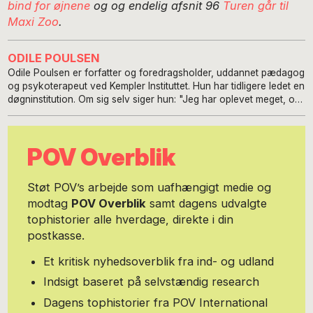
bind for øjnene
og og endelig afsnit 96
Turen går til
Maxi Zoo
.
ODILE POULSEN
Odile Poulsen er forfatter og foredragsholder, uddannet pædagog
og psykoterapeut ved Kempler Instituttet. Hun har tidligere ledet en
døgninstitution. Om sig selv siger hun: "Jeg har oplevet meget, og
det mener jeg selv, er karakteristisk. Som ni liv levet i ét. Trods jeg
aldrig troede, jeg ville blive mere end tredive, har jeg fornøjelsen
af stadig at være her. Livet handler om at øge vor bevidsthed. Det
POV Overblik
kræver autencitet på alle planer og en blotlæggelse af tabuer, der
indskrænker menneskets frihed og livskvalitet. Jeg er altid
optaget af og drevet mod friheden. Derfor er alt, hvad jeg skriver
Støt POV’s arbejde som uafhængigt medie og
og taler om, båret af et ønske om at ophæve begrænsninger for
modtag
POV Overblik
samt dagens udvalgte
det frie sind." Hun har udgivet bøgerne, Hustler (Rosinante 2000
tophistorier alle hverdage, direkte i din
og 2006), Sirenesang (Lindhardt og Ringhoff 2006) og har
modtaget Alt for Damernes Kvindepris (2005). I 2008 var hun
postkasse.
ambassadør for Dannerhuset. Odile er bosat i København med sin
mand og deres to teenagere. Du kan også finde hende på
Et kritisk nyhedsoverblik fra ind- og udland
LinkedIn: www.linkedin.com/in/odilepoulsen/ Hvis du vil honorere
Indsigt baseret på selvstændig research
Odiles tekster på POV, kan du donere et beløb til hendes
MobilePay: 3064 3538
Dagens tophistorier fra POV International