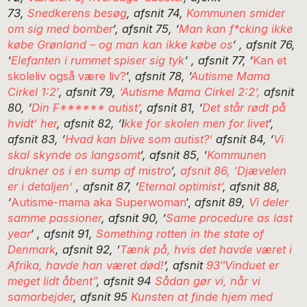
73,
Snedkerens besøg
, afsnit 74,
Kommunen smider
om sig med bomber
‘, afsnit 75, ‘
Man kan f*cking ikke
købe Grønland – og man kan ikke købe os
‘ , afsnit 76,
‘
Elefanten i rummet spiser sig tyk
‘ , afsnit 77, ‘
Kan et
skoleliv også være liv?
‘,
afsnit 78, ‘
Autisme Mama
Cirkel 1:2′
, afsnit 79,
‘Autisme Mama Cirkel 2:2’,
afsnit
80, ‘
Din F****** autist’
, afsnit 81, ‘
Det står rødt på
hvidt’ her
, afsnit 82, ‘I
kke for skolen men for livet
‘,
afsnit 83, ‘
Hvad kan blive som autist?’
afsnit 84, ‘
Vi
skal skynde os langsomt
‘, afsnit 85, ‘
Kommunen
drukner os i en sump af mistro
‘,
afsnit 86, ‘Djævelen
er i detaljen’
, afsnit 87, ‘
Eternal optimist’
, afsnit 88,
‘
Autisme-mama aka Superwoman
‘,
afsnit 89,
Vi deler
samme passioner
, afsnit 90, ‘
Same procedure as last
year
‘ , afsnit 91,
Something rotten in the state of
Denmark
, afsnit 92, ’
Tænk på, hvis det havde været i
Afrika, havde han været død!
’, afsnit
93″Vinduet er
meget lidt åbent”
, afsnit 94
Sådan gør vi, når vi
samarb
ejder
, afsnit 95
Kunsten at finde hjem med