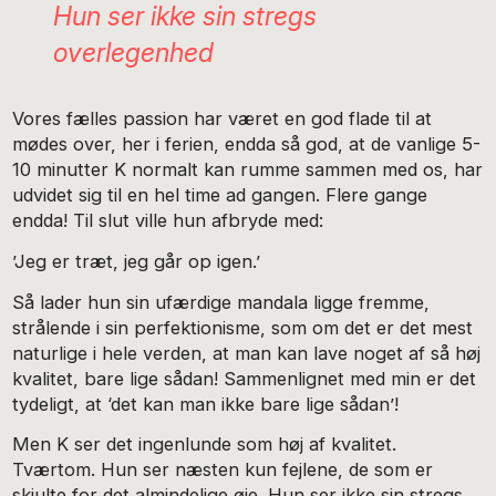
Hun ser ikke sin stregs
overlegenhed
Vores fælles passion har været en god flade til at
mødes over, her i ferien, endda så god, at de vanlige 5-
10 minutter K normalt kan rumme sammen med os, har
udvidet sig til en hel time ad gangen. Flere gange
endda! Til slut ville hun afbryde med:
’Jeg er træt, jeg går op igen.’
Så lader hun sin ufærdige mandala ligge fremme,
strålende i sin perfektionisme, som om det er det mest
naturlige i hele verden, at man kan lave noget af så høj
kvalitet, bare lige sådan! Sammenlignet med min er det
tydeligt, at ‘det kan man ikke bare lige sådan’!
Men K ser det ingenlunde som høj af kvalitet.
Tværtom. Hun ser næsten kun fejlene, de som er
skjulte for det almindelige øje. Hun ser ikke sin stregs