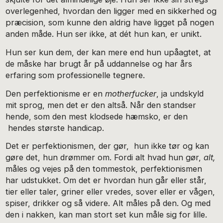
overlegenhed, hvordan den ligger med en sikkerhed og
præcision, som kunne den aldrig have ligget på nogen
anden måde. Hun ser ikke, at dét hun kan, er unikt.
Hun ser kun dem, der kan mere end hun upåagtet, at
de måske har brugt år på uddannelse og har års
erfaring som professionelle tegnere.
Den perfektionisme er en
motherfucker
, ja undskyld
mit sprog, men det er den altså. Når den standser
hende, som den mest klodsede hæmsko, er den
hendes største handicap.
Det er perfektionismen, der gør, hun ikke tør og kan
gøre det, hun drømmer om. Fordi alt hvad hun gør,
alt,
måles og vejes på den tommestok, perfektionismen
har udstukket. Om det er hvordan hun går eller står,
tier eller taler, griner eller vredes, sover eller er vågen,
spiser, drikker og så videre. Alt måles på den. Og med
den i nakken, kan man stort set kun måle sig for lille.