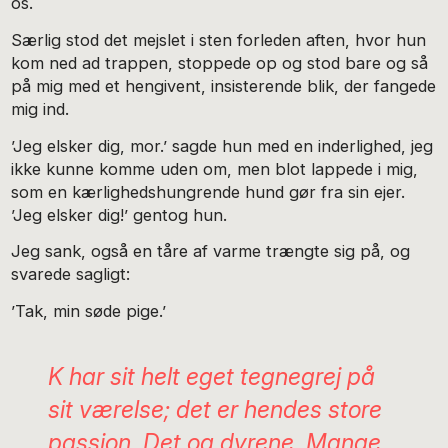
os.
Særlig stod det mejslet i sten forleden aften, hvor hun
kom ned ad trappen, stoppede op og stod bare og så
på mig med et hengivent, insisterende blik, der fangede
mig ind.
’Jeg elsker dig, mor.’ sagde hun med en inderlighed, jeg
ikke kunne komme uden om, men blot lappede i mig,
som en kærlighedshungrende hund gør fra sin ejer.
’Jeg elsker dig!’ gentog hun.
Jeg sank, også en tåre af varme trængte sig på, og
svarede sagligt:
’Tak, min søde pige.’
K har sit helt eget tegnegrej på
sit værelse; det er hendes store
passion. Det og dyrene. Mange