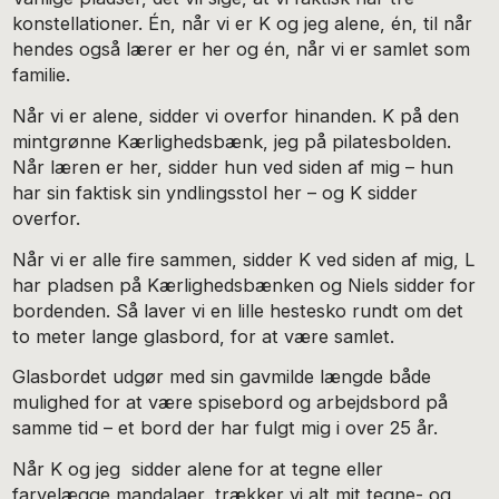
konstellationer. Én, når vi er K og jeg alene, én, til når
hendes også lærer er her og én, når vi er samlet som
familie.
Når vi er alene, sidder vi overfor hinanden. K på den
mintgrønne Kærlighedsbænk, jeg på pilatesbolden.
Når læren er her, sidder hun ved siden af mig – hun
har sin faktisk sin yndlingsstol her – og K sidder
overfor.
Når vi er alle fire sammen, sidder K ved siden af mig, L
har pladsen på Kærlighedsbænken og Niels sidder for
bordenden. Så laver vi en lille hestesko rundt om det
to meter lange glasbord, for at være samlet.
Glasbordet udgør med sin gavmilde længde både
mulighed for at være spisebord og arbejdsbord på
samme tid – et bord der har fulgt mig i over 25 år.
Når K og jeg sidder alene for at tegne eller
farvelægge mandalaer, trækker vi alt mit tegne- og