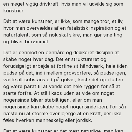
en meget vigtig drivkraft, hvis man vil udvikle sig som
kunstner.
Dét at være kunstner, er ikke, som mange tror, et liv,
hvor man overvældes af en fatalistisk inspiration og et
naturtalent, som så nok skal sikre, man gør sine ting
og bliver berømmet.
Det er derimod en benhård og dedikeret disciplin at
skabe noget hver dag. Det er struktureret og
forudsigeligt arbejde at forfine sit håndværk, hele tiden
pudse på det, ind i mellem grovsortere, så pudse igen,
vælte alt substans ud på gulvet, kaste det op i luften
og være parat til at vende det hele ryggen for så at
starte forfra. At stå i kaos uden at vide om noget
nogensinde bliver stabilt igen, eller om man
nogensinde kan skabe noget nogensinde igen. For så i
næste nu at storme over bjerge af en kraft, der ikke
føles hverken menneskelig eller jordisk.
Det at være kunstner er det mest naturlige, man kan