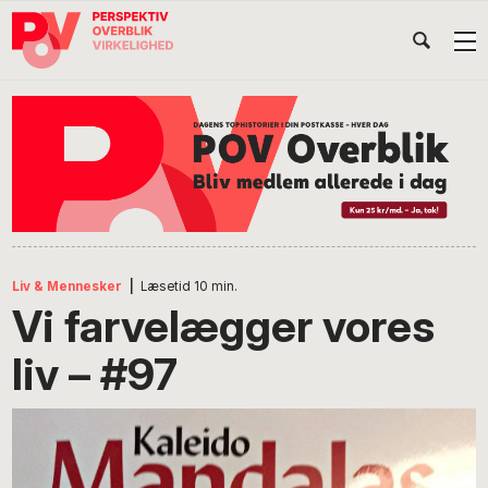
Gå
Skip
Gå
Head
direkte
til
direkte
til
indhold
til
Højr
primær
footer
Søg
på
navigation
POV
International
Liv & Mennesker
|
Læsetid
10
min.
Vi farvelægger vores
liv – #97