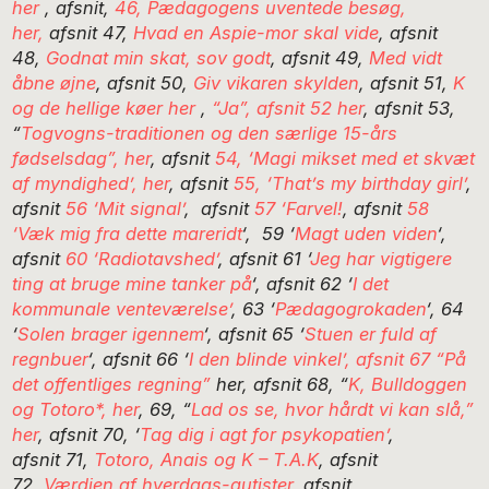
her
, afsnit,
46, Pædagogens uventede besøg,
her,
afsnit 47,
Hvad en Aspie-mor skal vide
, afsnit
48,
Godnat min skat, sov godt
, afsnit 49,
Med vidt
åbne øjne
, afsnit 50,
Giv vikaren skylden
, afsnit 51,
K
og de hellige køer her
,
“Ja”, afsnit 52 her
, afsnit 53,
“
Togvogns-traditionen og den særlige 15-års
fødselsdag”, her
, afsnit
54, ‘Magi mikset med et skvæt
af myndighed’, her
, afsnit
55, ‘That’s my birthday girl’
,
afsnit
56 ‘Mit signal’
, afsnit
57 ‘Farvel!
, afsnit
58
‘Væk mig fra dette mareridt
‘, 59 ‘
Magt uden viden
‘,
afsnit
60 ‘Radiotavshed’
, afsnit 61 ‘
Jeg har vigtigere
ting at bruge mine tanker på
‘, afsnit 62 ‘
I det
kommunale venteværelse’
, 63 ‘
Pædagogrokaden
‘, 64
‘
Solen brager igennem
‘, afsnit 65 ‘
Stuen er fuld af
regnbuer
‘, afsnit 66 ‘
I den blinde vinkel’,
afsnit 67 “På
det offentliges regning”
her, afsnit 68, “
K, Bulldoggen
og Totoro*, her
, 69, “
Lad os se, hvor hårdt vi kan slå,”
her
, afsnit 70, ‘
Tag dig i agt for psykopatien’
,
afsnit 71,
Totoro, Anais og K – T.A.K
, afsnit
72,
Værdien af hverdags-autister
, afsnit