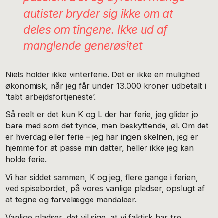
autister bryder sig ikke om at
deles om tingene. Ikke ud af
manglende generøsitet
Niels holder ikke vinterferie. Det er ikke en mulighed
økonomisk, når jeg får under 13.000 kroner udbetalt i
’tabt arbejdsfortjeneste’.
Så reelt er det kun K og L der har ferie, jeg glider jo
bare med som det tynde, men beskyttende, øl. Om det
er hverdag eller ferie – jeg har ingen skelnen, jeg er
hjemme for at passe min datter, heller ikke jeg kan
holde ferie.
Vi har siddet sammen, K og jeg, flere gange i ferien,
ved spisebordet, på vores vanlige pladser, opslugt af
at tegne og farvelægge mandalaer.
Vanlige pladser, det vil sige, at vi faktisk har tre