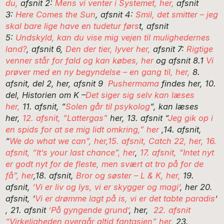
du,
afsnit 2:
Mens vi venter i Systemet, her,
afsnit
3:
Here Comes the Sun
, afsnit 4:
Smil, det smitter – jeg
skal bare lige have en tudetur førs
t, afsnit
5:
Undskyld, kan du vise mig vejen til mulighedernes
land?
, afsnit 6,
Den der tier, lyver her,
afsnit 7:
Rigtige
venner står for fald og kan købes, her
og afsnit 8.1
Vi
prøver med en ny begyndelse – en gang til, her,
8.
afsnit, del 2, her, afsnit 9
Pushermama
findes her, 10.
del, Historien om K –
Det siger sig selv kan læses
her,
11. afsnit, “
Solen går til psykolog
“, kan læses
her,
12. afsnit, “Lattergas”
her, 13. afsnit “
Jeg gik op i
en spids for at se mig lidt omkring,” her
,14. afsnit,
“
We do what we can”, her,
15. afsnit, Catch 22, her,
16.
afsnit, “It’s your last chance”, her
,
17. afsnit, “Intet nyt
er godt nyt for de fleste, men svært at tro på for de
få”, her
,18. afsnit,
Bror og søster – L & K, her,
19.
afsnit,
’Vi er liv og lys, vi er skygger og magi’
, her 20.
afsnit, ‘
Vi er drømme lagt på is, vi er det tabte paradis
’
, 21. afsnit
’På gyngende grund’
, her,
22. afsnit
“Virkeligheden overgår altid fantasien” her,
23.