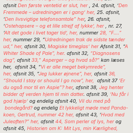
afsnit
Den første ventetid er slut, her
, 24. afsnit, ‘
Den
Fremmede – udredningen er i gang’ her,
25. afsnit,
‘
Den livsvigtige telefonsamtale” her
, 26. afsnit,
‘
Ostehapsere – og et lille strejf af lykke’, her
, nr. 27,
‘
Alt det gode i livet tager tid’, her,
nummer
28, “F….”
her,
nummer 29, “
Udredningen trak de sidste tænder
ud,” her,
afsnit 30,
Magiske timeglas’ her
Afsnit 31, “
A
Whiter Shade of Pale”, her.
afsnit 32,
“Diagnosens
dag”,
afsnit
33,” Asperger – og hvad så?”
kan læses
her, afsnit 34, “
Vi er alle meget bekymrede”,
her,
afsnit 35, “
Jeg lukker øjnene”, her,
afsnit
36,
“Should I stay or should I go now”, her,
afsnit 37
‘Er
du også mor til en Aspie”? her
, afsnit 38,
Jeg henter
bidder af verden hjem til min datter
. afsnit 39,
‘Nu får i
god hjælp’
og endelig afsnit 40,
Vil du med på
bondegård?
og endelig
Et lykkeligt møde med Panda-
koen, Gertrud, nummer 42 her,
afsnit 43, ‘
Hvad med
Juleaften?” her,
afsnit
44, Som perler af lys, her
og
afsnit 45,
Historien om K: Mit Lys, min Kærlighed,