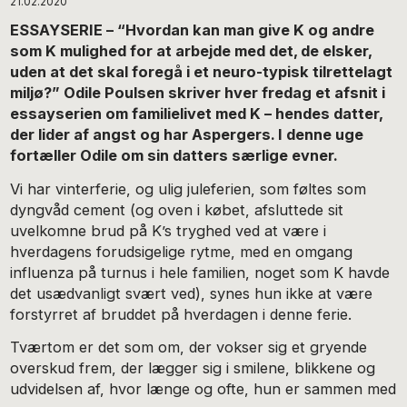
21.02.2020
ESSAYSERIE – “Hvordan kan man give K og andre
som K mulighed for at arbejde med det, de elsker,
uden at det skal foregå i et neuro-typisk tilrettelagt
miljø?” Odile Poulsen skriver hver fredag et afsnit i
essayserien om familielivet med K – hendes datter,
der lider af angst og har Aspergers. I denne uge
fortæller Odile om sin datters særlige evner.
Vi har vinterferie, og ulig juleferien, som føltes som
dyngvåd cement (og oven i købet, afsluttede sit
uvelkomne brud på K’s tryghed ved at være i
hverdagens forudsigelige rytme, med en omgang
influenza på turnus i hele familien, noget som K havde
det usædvanligt svært ved), synes hun ikke at være
forstyrret af bruddet på hverdagen i denne ferie.
Tværtom er det som om, der vokser sig et gryende
overskud frem, der lægger sig i smilene, blikkene og
udvidelsen af, hvor længe og ofte, hun er sammen med