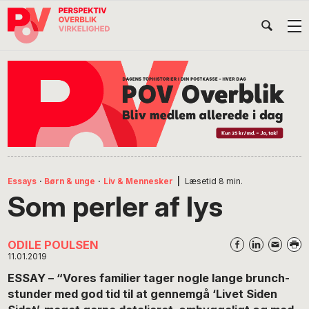
Gå
Skip
Gå
Head
direkte
til
direkte
til
indhold
til
Højr
primær
footer
Søg
på
navigation
POV
International
Essays
·
Børn & unge
·
Liv & Mennesker
|
Læsetid
8
min.
Som perler af lys
ODILE POULSEN
11.01.2019
ESSAY – “Vores familier tager nogle lange brunch-
stunder med god tid til at gennemgå ‘Livet Siden