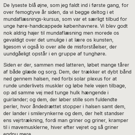
De lyseste blå øjne, som jeg faldt ind i første gang, for
over femogtyve år siden, da vi begge deltog i et
mundaflæsnings-kursus, som var et særligt tilbud for
unge høre-handicappede københavnere. Vi blev godt
nok aldrig hajer til mundaflæsning men morede os
gevaldigt over det umulige i at lære os kunsten,
ligesom vi også lo over alle de misforståelser, der
uundgåeligt opstår i en gruppe af tunghøre.
Siden er der, sammen med latteren, løbet mange tårer
af både glæde og sorg. Dem, der trækker et dybt bånd
ned gennem halsen, ned forbi solar plexus for at
runde underlivets muskler og løbe hele vejen tilbage,
op ad samme vej med tunge hulk hængende i
guirlander; og dem, der løber stille som fuldendte
perler, hvor åndedrættet stopper i halsen samt dem,
der lander i smilerynkerne og dem, der helt standser
ens vejrtrækning, fordi man griner og griner, kramper
til i mavemusklerne, hiver efter vejret og så griner
endnu mere.