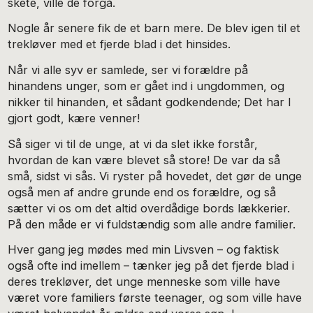
skete, ville de forgå.
Nogle år senere fik de et barn mere. De blev igen til et
trekløver med et fjerde blad i det hinsides.
Når vi alle syv er samlede, ser vi forældre på
hinandens unger, som er gået ind i ungdommen, og
nikker til hinanden, et sådant godkendende; Det har I
gjort godt, kære venner!
Så siger vi til de unge, at vi da slet ikke forstår,
hvordan de kan være blevet så store! De var da så
små, sidst vi sås. Vi ryster på hovedet, det gør de unge
også men af andre grunde end os forældre, og så
sætter vi os om det altid overdådige bords lækkerier.
På den måde er vi fuldstændig som alle andre familier.
Hver gang jeg mødes med min Livsven – og faktisk
også ofte ind imellem – tænker jeg på det fjerde blad i
deres trekløver, det unge menneske som ville have
været vore familiers første teenager, og som ville have