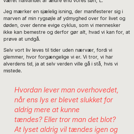
været halvandet år ældre end vores søn, L.
Jeg mærker en sjælelig isning, der manifesterer sig i
marven af min rygsøjle af ydmyghed over for livet og
døden, over denne evige cyklus, som vi mennesker
ikke kan bemestre og derfor gør alt, hvad vi kan for, at
prøve at undgå.
Selv vort liv leves til tider uden nærvær, fordi vi
glemmer, hvor forgængelige vi er. Vi tror, vi har
alverdens tid, ja at selv verden ville gå i stå, hvis vi
mistede.
Hvordan lever man overhovedet,
når ens lys er blevet slukket for
aldrig mere at kunne
tændes? Eller tror man det blot?
At lyset aldrig vil tændes igen og