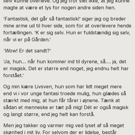
selv kunne overleve. Og jeg tror slet ikke, at jeg kunne
magte at være et lys for nogen andre siden hen.
’Fantastisk, det går så fantastisk!’ siger jeg og breder
mine arme ud til hver side, som for at overlevere hende
fortællingen. ’K er sig selv. Hun er fuldstændig sig selv,
når vi er på Gården.’
’Wow
! Er det sandt?’
’Ja, hun… når hun kommer ind til dyrene, så…. ja, det
er magisk. Det er større end noget, jeg endnu helt har
forstået.’
Og min kære Livsven, hun som har lidt meget mere
end vi i vor unge fantasi troede mulig, hun glædes så
stærkt med mig, at hun får tårer i øjnene. Tænk at
sådan et menneske er tæt på mig! Dét er også magisk
og langt større, end jeg helt kan forstå.
Men jeg takker og varmer mig ved lyset af så meget
skønhed i mit liv. For selvom der er lidelse, består