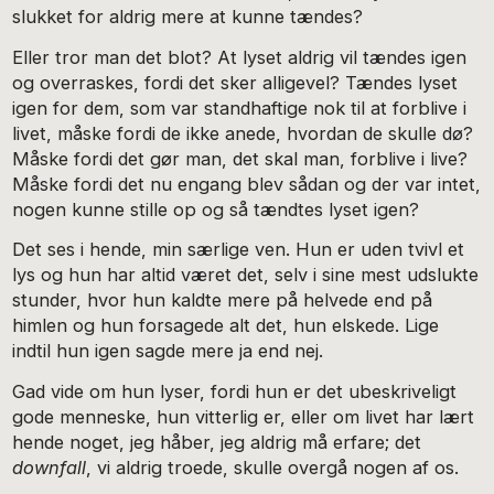
slukket for aldrig mere at kunne tændes?
Eller tror man det blot? At lyset aldrig vil tændes igen
og overraskes, fordi det sker alligevel? Tændes lyset
igen for dem, som var standhaftige nok til at forblive i
livet, måske fordi de ikke anede, hvordan de skulle dø?
Måske fordi det gør man, det skal man, forblive i live?
Måske fordi det nu engang blev sådan og der var intet,
nogen kunne stille op og så tændtes lyset igen?
Det ses i hende, min særlige ven. Hun er uden tvivl et
lys og hun har altid været det, selv i sine mest udslukte
stunder, hvor hun kaldte mere på helvede end på
himlen og hun forsagede alt det, hun elskede. Lige
indtil hun igen sagde mere ja end nej.
Gad vide om hun lyser, fordi hun er det ubeskriveligt
gode menneske, hun vitterlig er, eller om livet har lært
hende noget, jeg håber, jeg aldrig må erfare; det
downfall
, vi aldrig troede, skulle overgå nogen af os.