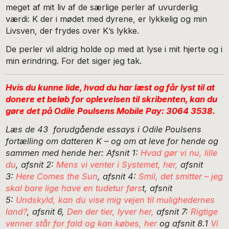
meget af mit liv af de særlige perler af uvurderlig
værdi: K der i mødet med dyrene, er lykkelig og min
Livsven, der frydes over K’s lykke.
De perler vil aldrig holde op med at lyse i mit hjerte og i
min erindring. For det siger jeg tak.
Hvis du kunne lide, hvad du har læst og får lyst til at
donere et beløb for oplevelsen til skribenten, kan du
gøre det på Odile Poulsens Mobile Pay: 3064 3538.
Læs de 43 forudgående essays i Odile Poulsens
fortælling om datteren K – og om at leve for hende og
sammen med hende her: Afsnit 1:
Hvad gør vi nu, lille
du
, afsnit 2:
Mens vi venter i Systemet, her,
afsnit
3:
Here Comes the Sun
, afsnit 4:
Smil, det smitter – jeg
skal bare lige have en tudetur førs
t, afsnit
5:
Undskyld, kan du vise mig vejen til mulighedernes
land?
, afsnit 6,
Den der tier, lyver her,
afsnit 7:
Rigtige
venner står for fald og kan købes, her
og afsnit 8.1
Vi