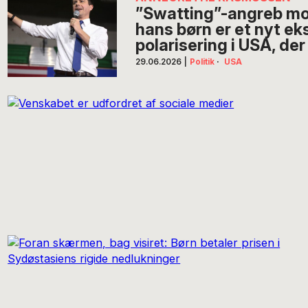
”Swatting”-angreb mo
hans børn er et nyt e
polarisering i USA, der
29.06.2026
|
Politik
·
USA