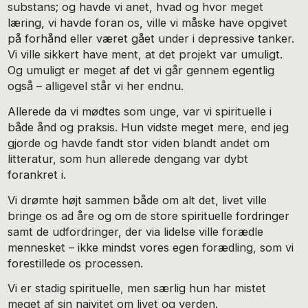
substans; og havde vi anet, hvad og hvor meget
læring, vi havde foran os, ville vi måske have opgivet
på forhånd eller været gået under i depressive tanker.
Vi ville sikkert have ment, at det projekt var umuligt.
Og umuligt er meget af det vi går gennem egentlig
også – alligevel står vi her endnu.
Allerede da vi mødtes som unge, var vi spirituelle i
både ånd og praksis. Hun vidste meget mere, end jeg
gjorde og havde fandt stor viden blandt andet om
litteratur, som hun allerede dengang var dybt
forankret i.
Vi drømte højt sammen både om alt det, livet ville
bringe os ad åre og om de store spirituelle fordringer
samt de udfordringer, der via lidelse ville forædle
mennesket – ikke mindst vores egen forædling, som vi
forestillede os processen.
Vi er stadig spirituelle, men særlig hun har mistet
meget af sin naivitet om livet og verden.