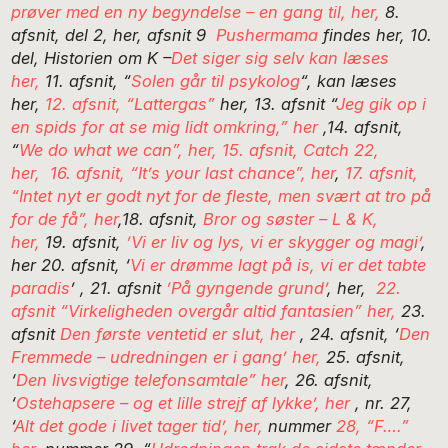
prøver med en ny begyndelse – en gang til, her,
8.
afsnit, del 2, her, afsnit 9
Pushermama
findes her, 10.
del, Historien om K –
Det siger sig selv kan læses
her,
11. afsnit, “
Solen går til psykolog
“, kan læses
her,
12. afsnit, “Lattergas”
her, 13. afsnit “
Jeg gik op i
en spids for at se mig lidt omkring,” her
,14. afsnit,
“
We do what we can”, her,
15. afsnit, Catch 22,
her,
16. afsnit, “It’s your last chance”, her
,
17. afsnit,
“Intet nyt er godt nyt for de fleste, men svært at tro på
for de få”, her
,18. afsnit,
Bror og søster – L & K,
her,
19. afsnit,
’Vi er liv og lys, vi er skygger og magi’
,
her 20. afsnit, ‘
Vi er drømme lagt på is, vi er det tabte
paradis
’ , 21. afsnit
’På gyngende grund’
, her,
22.
afsnit “Virkeligheden overgår altid fantasien” her,
23.
afsnit
Den første ventetid er slut, her
, 24. afsnit, ‘
Den
Fremmede – udredningen er i gang’ her,
25. afsnit,
‘
Den livsvigtige telefonsamtale” her
, 26. afsnit,
‘
Ostehapsere – og et lille strejf af lykke’, her
, nr. 27,
‘
Alt det gode i livet tager tid’, her,
nummer
28, “F….”