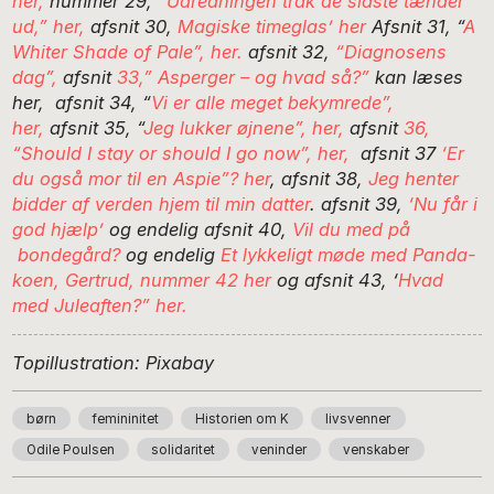
her,
nummer 29, “
Udredningen trak de sidste tænder
ud,” her,
afsnit 30,
Magiske timeglas’ her
Afsnit 31, “
A
Whiter Shade of Pale”, her.
afsnit 32,
“Diagnosens
dag”,
afsnit
33,” Asperger – og hvad så?”
kan læses
her, afsnit 34, “
Vi er alle meget bekymrede”,
her,
afsnit 35, “
Jeg lukker øjnene”, her,
afsnit
36,
“Should I stay or should I go now”, her,
afsnit 37
‘Er
du også mor til en Aspie”? her
, afsnit 38,
Jeg henter
bidder af verden hjem til min datter
. afsnit 39,
‘Nu får i
god hjælp’
og endelig afsnit 40,
Vil du med på
bondegård?
og endelig
Et lykkeligt møde med Panda-
koen, Gertrud, nummer 42 her
og afsnit 43, ‘
Hvad
med Juleaften?” her.
Topillustration: Pixabay
børn
femininitet
Historien om K
livsvenner
Odile Poulsen
solidaritet
veninder
venskaber