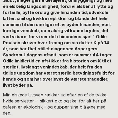
Sidst’, meget gerne detaljeret, omhyggeligt og med
en elskelig langsomlighed, fordi vi elsker at lytte og
fortælle, bytte ord og give hinanden tid, udveksle
latter, smil og kvikke replikker og blande det hele
sammen til den særlige ret, vi byder hinanden; vort
kærlige venskab, som aldrig vil kunne brydes, det
ved vi bare, for vi ser det i hinandens sjæl.
”
Odile
Poulsen skriver hver fredag om sin datter K på 14
år, som har fået stillet diagnosen Aspergers
Syndrom. I dagens afsnit, som er nummer 44 tager
Odile imidlertid en afstikker fra historien om K til et
særligt, livslangt venindeskab, der helt fra den
tidlige ungdom har været særlig betydningsfuldt for
hende og som har overlevet de værste tragedier,
livet byder på.
Min elskede Livsven rækker ud efter en af de tykke,
hvide servietter – sikkert økologiske, for alt her på
cafeen er økologisk – og dupper sine blå øjne med
den.