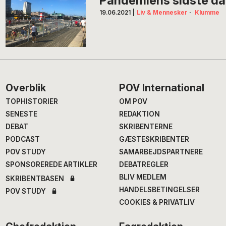
Pandemiens sidste dag
19.06.2021
|
Liv & Mennesker
·
Klumme
Footer
Overblik
POV International
TOPHISTORIER
OM POV
SENESTE
REDAKTION
DEBAT
SKRIBENTERNE
PODCAST
GÆSTESKRIBENTER
POV STUDY
SAMARBEJDSPARTNERE
SPONSOREREDE ARTIKLER
DEBATREGLER
BLIV MEDLEM
SKRIBENTBASEN
HANDELSBETINGELSER
POV STUDY
COOKIES & PRIVATLIV