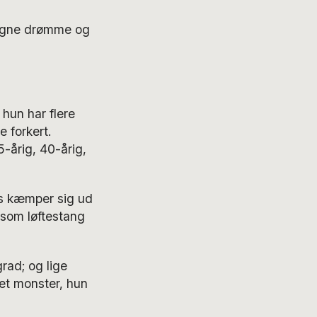
re egne drømme og
 hun har flere
 forkert.
-årig, 40-årig,
rs kæmper sig ud
 som løftestang
rad; og lige
et monster, hun