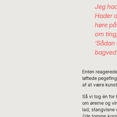
Jeg had
Hader at
høre på
om ting,
’Sådan e
bagved
Enten reagerede 
løftede pegefing
af at være kunst
Så vi tog én for
om ørerne og vin
lad, stangvisne 
(’
de tomme kars