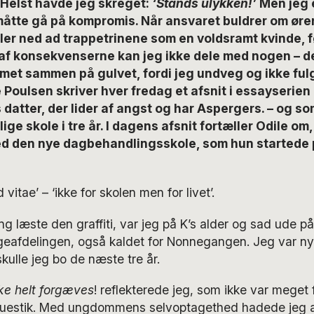
Helst havde jeg skreget:
‘Stands ulykken!’
Men jeg 
åtte gå på kompromis. Når ansvaret buldrer om øre
ler ned ad trappetrinene som en voldsramt kvinde, f
af konsekvenserne kan jeg ikke dele med nogen – de
met sammen på gulvet, fordi jeg undveg og ikke fulg
e Poulsen skriver hver fredag et afsnit i essayserien 
datter, der lider af angst og har Aspergers. – og so
ige skole i tre år. I dagens afsnit fortæller Odile om
d den nye dagbehandlingsskole, som hun startede p
vitae’ – ‘ikke for skolen men for livet’.
ng læste den graffiti, var jeg på K’s alder og sad ude på
geafdelingen, også kaldet for Nonnegangen. Jeg var ny
kulle jeg bo de næste tre år.
kke helt forgæves
! reflekterede jeg, som ikke var meget f
ruestik. Med ungdommens selvoptagethed hadede jeg at