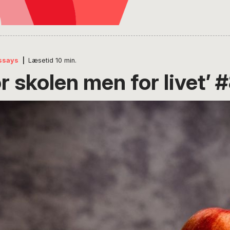
ssays
|
Læsetid
10
min.
or skolen men for livet’ 