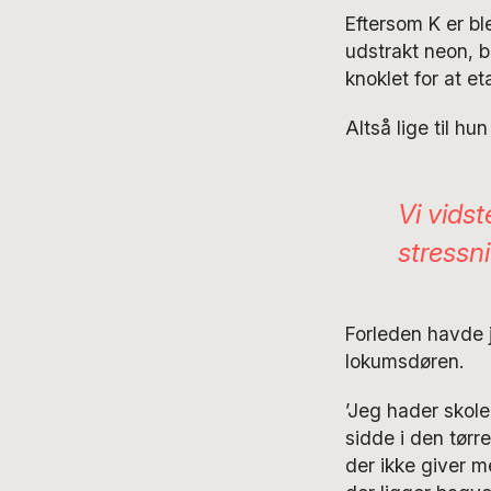
Eftersom K er bl
udstrakt neon, bl
knoklet for at e
Altså lige til hu
Vi vids
stressn
Forleden havde j
lokumsdøren.
’Jeg hader skole
sidde i den tørre
der ikke giver me