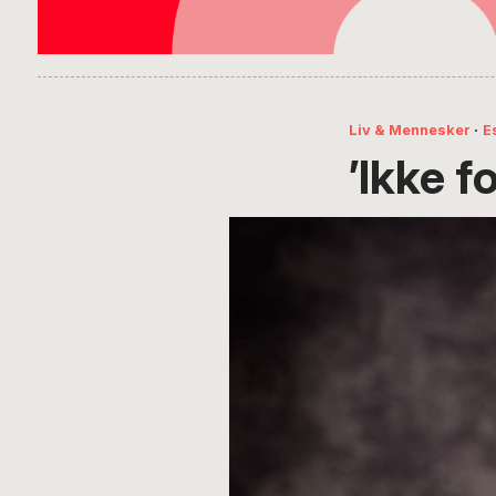
Liv & Mennesker
·
E
’Ikke f