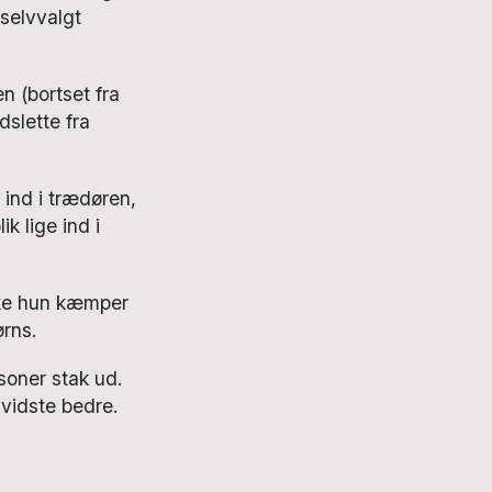
 selvvalgt
n (bortset fra
dslette fra
 ind i trædøren,
 lige ind i
kke hun kæmper
rns.
soner stak ud.
 vidste bedre.