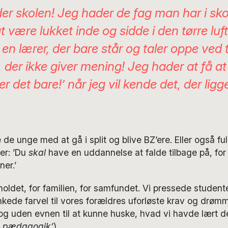
er skolen! Jeg hader de fag man har i sko
 være lukket inde og sidde i den tørre luf
 en lærer, der bare står og taler oppe ved 
 der ikke giver mening! Jeg hader at få at
r det bare!’ når jeg vil kende det, der ligg
de unge med at gå i split og blive BZ’ere. Eller også fu
er: ’Du
skal
have en uddannelse at falde tilbage på, for
ner.’
 holdet, for familien, for samfundet. Vi pressede stude
kede farvel til vores forældres uforløste krav og drømme
og uden evnen til at kunne huske, hvad vi havde lært de
 pædagogik’
).