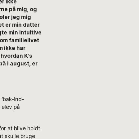
er ikke
rne på mig, og
øler jeg mig
t er min datter
te min intuitive
om familielivet
m ikke har
, hvordan K’s
å i august, er
 ’bak-ind-
 elev på
or at blive holdt
 skulle bruge