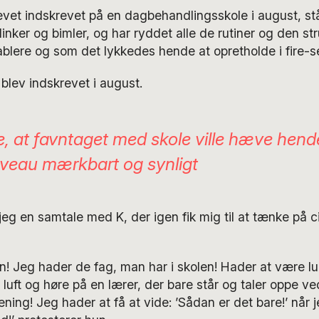
evet indskrevet på en dagbehandlingsskole i august, st
inker og bimler, og har ryddet alle de rutiner og den str
tablere og som det lykkedes hende at opretholde i fire-
n blev indskrevet i august.
te, at favntaget med skole ville hæve hend
iveau mærkbart og synligt
eg en samtale med K, der igen fik mig til at tænke på ci
n! Jeg hader de fag, man har i skolen! Hader at være l
 luft og høre på en lærer, der bare står og taler oppe ve
ning! Jeg hader at få at vide: ’Sådan er det bare!’ når j