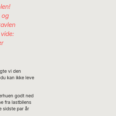
len!
t og
tavlen
 vide:
er
lgte vi den
 du kan ikke leve
nterhuen godt ned
 fra lastbilens
 sidste par år