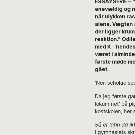
ESSAYSERIE – “
enevældig og m
når ulykken ras
alene. Vægten 
der ligger krum
reaktion.” Odil
med K – hendes 
været i almindel
første møde me
gået.
’Non scholae sed 
Da jeg første ga
lokummet’ på pi
kostskolen, her s
Så er latin da i
i gymnasiets sk