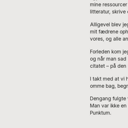
mine ressourcer 
litteratur, skriv
Alligevel blev j
mit fædrene opha
vores, og alle a
Forleden kom jeg 
og når man sad p
citatet – på de
I takt med at v
omme bag, begrib
Dengang fulgte 
Man var ikke en s
Punktum.