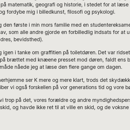
på matematik, geografi og historie, i stedet for at læse
e og fordybe mig i billedkunst, filosofi og psykologi.
eg den første i min mors familie med en studentereksame
v, som alle andre gjorde en forbilledlig indsats for at u
ndres, bevidsthed).
igen i tanke om graffitien på toiletdøren. Det var ridset
å brættet med knæene presset mod døren, faldt ens blik
n måde nåede jeg at læse den flere gange om dagen.
i herhjemme ser K mere og mere klart, trods det skydæ
er vi også forskellen på vor generations tid og vore bø
vi trop på det, vores forældre og andre myndighedsper
kid, og havde ikke ret til at ville en skid, og de voksne