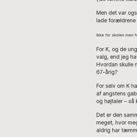
Men det var også
lade forældrene 
Ikke for skolen men fo
For K, og de ung
valg, end jeg h
Hvordan skulle 
67-årig?
For selv om K ha
af angstens gab,
og højtaler – så
Det er den samme
meget, hvor meg
aldrig har tæmme