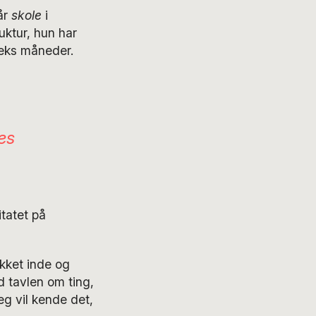
år
skole
i
uktur, hun har
seks måneder.
es
tatet på
ukket inde og
d tavlen om ting,
eg vil kende det,