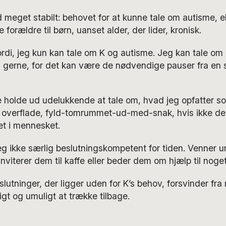
 meget stabilt: behovet for at kunne tale om autisme, ell
forældre til børn, uanset alder, der lider, kronisk.
ordi, jeg kun kan tale om K og autisme. Jeg kan tale om 
å gerne, for det kan være de nødvendige pauser fra en 
 holde ud udelukkende at tale om, hvad jeg opfatter so
 overflade, fyld-tomrummet-ud-med-snak, hvis ikke der e
ret i mennesket.
jeg ikke særlig beslutningskompetent for tiden. Venner u
inviterer dem til kaffe eller beder dem om hjælp til noget
slutninger, der ligger uden for K’s behov, forsvinder fra
gt og umuligt at trække tilbage.