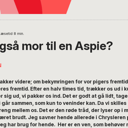
Læsetid
8
min.
gså mor til en Aspie?
N
kker videre; om bekymringen for vor pigers fremtid
res fremtid. Efter en halv times tid, trækker os ud i 
 sig ud, vi pakker os ind. Det er godt at gå lidt, tag
 går sammen, som kun to veninder kan. Da vi skille
reng mellem os. Det er den røde tråd, der lyser op i m
været brudt. Jeg savner hende allerede i Chrysleren 
jeg har brug for hende. Her er en ven, som behøver 