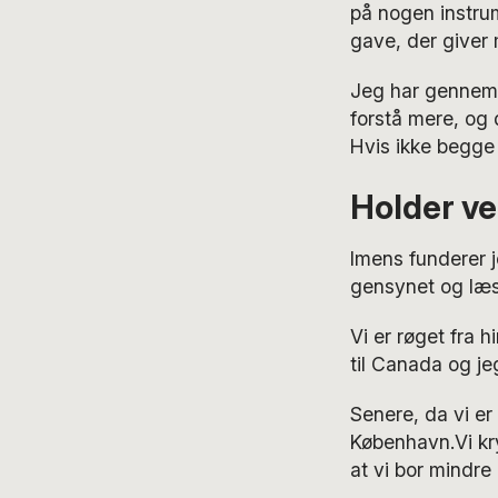
på nogen instrum
gave, der giver 
Jeg har gennem h
forstå mere, og d
Hvis ikke begge
Holder v
Imens funderer j
gensynet og læs
Vi er røget fra h
til Canada og je
Senere, da vi er
København.Vi kry
at vi bor mindre