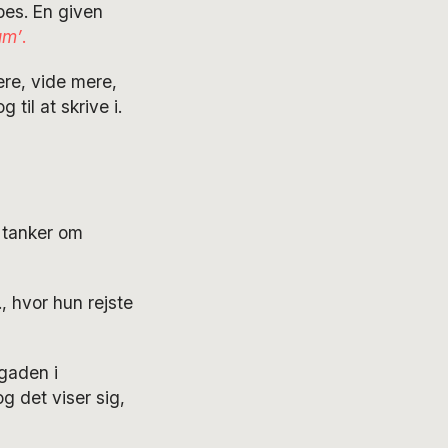
bes. En given
um’
.
ere, vide mere,
til at skrive i.
m tanker om
., hvor hun rejste
 gaden i
g det viser sig,