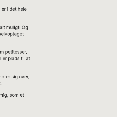
er i det hele
alt muligt! Og
selvoptaget
m petitesser,
r plads til at
ndrer sig over,
.
 mig, som et