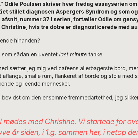
 Odile Poulsen skriver hver fredag essayserien om 
fået stillet diagnosen Aspergers Syndrom og som ogs
 afsnit, nummer 37 i serien, fortæller Odile om gens
Christine, hvis tre døtre er diagnosticerede med a
kende hinanden?
g, som sådan en uventet
last minute
tanke.
med sætter jeg mig ved cafeens allerbagerste bord, men
aflange, smalle rum, flankeret af borde og stole med 
kende og leende mennesker.
ig bevidst om den ensomme fremmedartethed, jeg sikkert
l mødes med Christine. Vi startede for ov
ve år siden, i 1.g. sammen her, i netop d