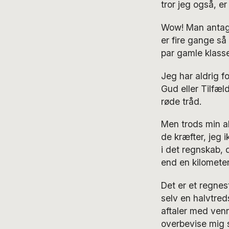
tror jeg også, e
Wow! Man antager
er fire gange så
par gamle klass
Jeg har aldrig f
Gud eller Tilfæld
røde tråd.
Men trods min ab
de kræfter, jeg 
i det regnskab, 
end en kilometer 
Det er et regnes
selv en halvtreds
aftaler med venne
overbevise mig s