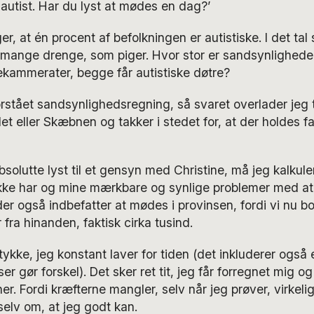
r autist. Har du lyst at mødes en dag?’
, at én procent af befolkningen er autistiske. I det tal 
 mange drenge, som piger. Hvor stor er sandsynligheden 
ekammerater, begge får autistiske døtre?
orstået sandsynlighedsregning, så svaret overlader jeg til
et eller Skæbnen og takker i stedet for, at der holdes fa
solutte lyst til et gensyn med Christine, må jeg kalkul
ikke har og mine mærkbare og synlige problemer med at 
der også indbefatter at mødes i provinsen, fordi vi nu b
fra hinanden, faktisk cirka tusind.
tykke, jeg konstant laver for tiden (det inkluderer også
er gør forskel). Det sker ret tit, jeg får forregnet mig o
r. Fordi kræfterne mangler, selv når jeg prøver, virkelig
elv om, at jeg godt kan.