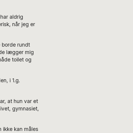
har aldrig
isk, når jeg er
e borde rundt
de lægger mig
både toilet og
n, i 1.g.
ar, at hun var et
livet, gymnasiet,
m ikke kan måles