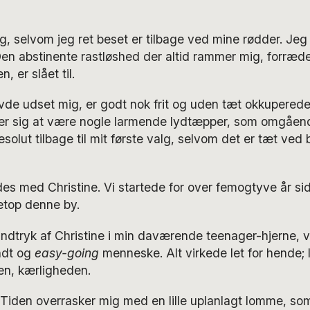
eg, selvom jeg ret beset er tilbage ved mine rødder. Jeg 
Den abstinente rastløshed der altid rammer mig, forræder
n, er slået til.
vde udset mig, er godt nok frit og uden tæt okkupered
er sig at være nogle larmende lydtæpper, som omgåen
resolut tilbage til mit første valg, selvom det er tæt ved 
es med Christine. Vi startede for over femogtyve år side
etop denne by.
 indtryk af Christine i min daværende teenager-hjerne, v
ndt og
easy-going
menneske. Alt virkede let for hende; 
en, kærligheden.
. Tiden overrasker mig med en lille uplanlagt lomme, so