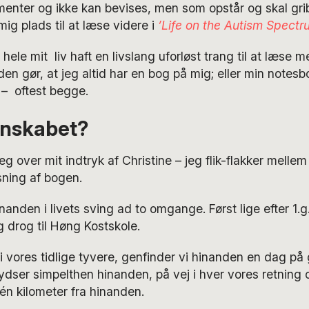
enter og ikke kan bevises, men som opstår og skal gri
mig plads til at læse videre i
’Life on the Autism Spectr
ele mit liv haft en livslang uforløst trang til at læse m
en gør, at jeg altid har en bog på mig; eller min notesbog 
 – oftest begge.
enskabet?
eg over mit indtryk af Christine – jeg flik-flakker melle
ning af bogen.
inanden i livets sving ad to omgange. Først lige efter 1.g
g drog til Høng Kostskole.
 i vores tidlige tyvere, genfinder vi hinanden en dag på
dser simpelthen hinanden, på vej i hver vores retning o
 én kilometer fra hinanden.