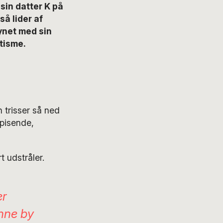
sin datter K på
å lider af
ynet med sin
utisme.
 trisser så ned
spisende,
 udstråler.
er
enne by