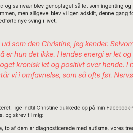
hed og samvær blev genoptaget så let som ingenting o
mmen, men alligevel blev vi igen adskilt, denne gang f
ørte nye sving i livet.
 ud som den Christine, jeg kender. Selvom
så er hun det ikke. Hendes energi er let og
oget kronisk let og positivt over hende. I
står vi i omfavnelse, som så ofte før. Nerv
æret, lige indtil Christine dukkede op på min Faceboo
, og skrev til mig:
re, to af dem er diagnosticerede med autisme, vores tr