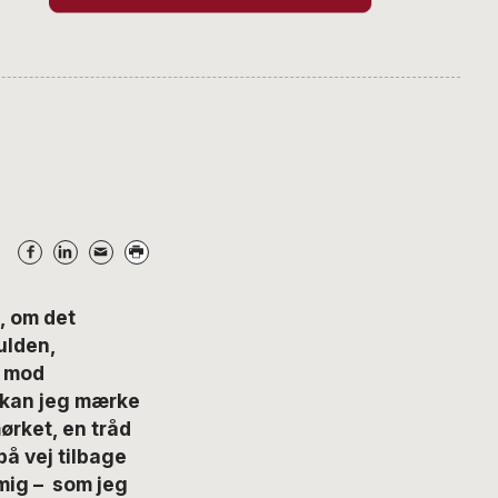
, om det
kulden,
e mod
s kan jeg mærke
ørket, en tråd
på vej tilbage
mig – som jeg