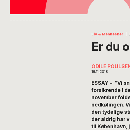
Liv & Mennesker
|
Er du o
ODILE POULSE
16.11.2018
ESSAY – “Vi sna
forsikrende i de
november folder
nedkølingen. Vi
den tydelige st
der aldrig har 
til København, 