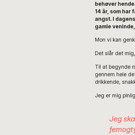
behøver hende.”
14 år, som har 
angst. I dagens
gamle veninde, 
Mon vi kan gen
Det slår det mi
Til at begynde 
gennem hele det 
drikkende, snak
Jeg er mig pinl
Jeg ska
femogty