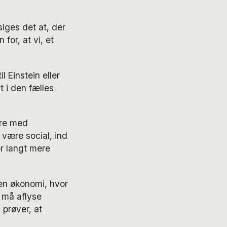
siges det at, der
for, at vi, et
 Einstein eller
t i den fælles
ere med
være social, ind
or langt mere
 en økonomi, hvor
g må aflyse
 prøver, at