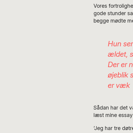
Vores fortrolig
gode stunder sa
begge mødte medf
Hun ser
ældet, 
Der er n
øjeblik 
er væk
Sådan har det v
læst mine essays
’Jeg har tre døt