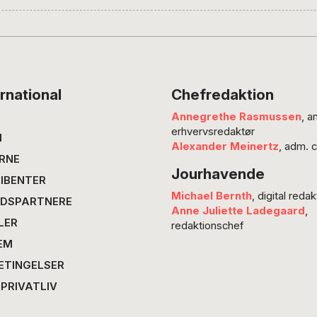
1996, sk
Sara Ba
der er s
samarb
Bedste 
rnational
Chefredaktion
traditi
Annegrethe Rasmussen
, a
miljø 
erhvervsredaktør
alligev
N
Alexander Meinertz
, adm. 
Hendric
RNE
Jourhavende
budskab
IBENTER
Michael Bernth
, digital redak
DSPARTNERE
Anne Juliette Ladegaard
,
LER
redaktionschef
EM
ETINGELSER
 PRIVATLIV