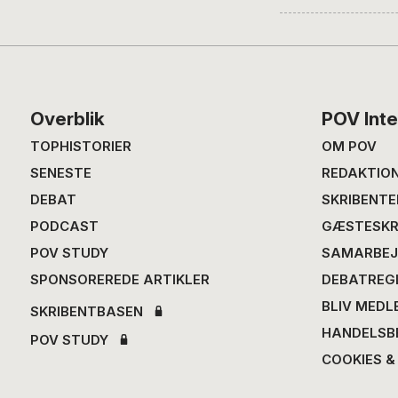
Footer
Overblik
POV Inte
TOPHISTORIER
OM POV
SENESTE
REDAKTIO
DEBAT
SKRIBENTE
PODCAST
GÆSTESKR
POV STUDY
SAMARBEJ
SPONSOREREDE ARTIKLER
DEBATREG
BLIV MEDL
SKRIBENTBASEN
HANDELSB
POV STUDY
COOKIES &