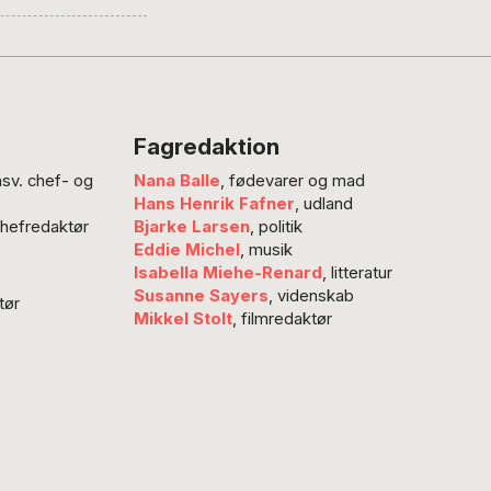
river journalist
ng i denne artikel,
yndikeret i
ejde med Verdens
Nyheder. Det
Fagredaktion
onelle muslimske
nsv. chef- og
Nana Balle
, fødevarer og mad
fordømmer ham, men
Hans Henrik Fafner
, udland
el spreder Muhsin
chefredaktør
Bjarke Larsen
, politik
ks fortsat sit
Eddie Michel
, musik
 om, at det ikke…
Isabella Miehe-Renard
, litteratur
Susanne Sayers
, videnskab
tør
Mikkel Stolt
, filmredaktør