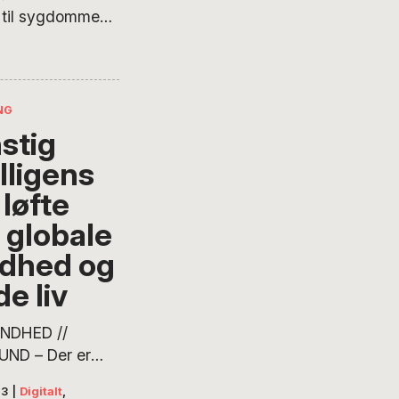
t til sygdommen,
de. Malaria har
om dødeligheden
 på tyve år, er
NG
stig
lligens
 løfte
 globale
dhed og
e liv
UNDHED //
ND – Der er
ighed i verden,
23
|
Digitalt
,