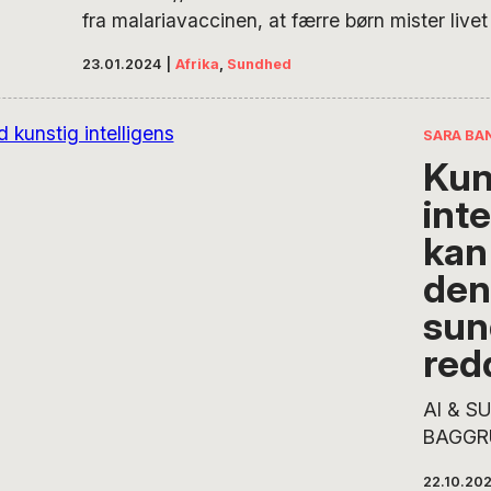
fra malariavaccinen, at færre børn mister live
og langt færre bliver indlagt med svære tilfæl
23.01.2024
|
Afrika
,
Sundhed
plaget menneskeheden i årtusinder, og selv
af malaria er faldet med mere end en fjerdedel
det fortsat en af verdens store dræbere. …
SARA BA
Kun
inte
kan
den
sun
redd
AI & S
BAGGRU
stor ul
22.10.20