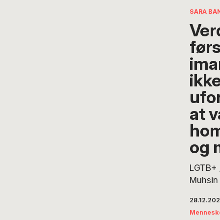
artikel,
SARA BA
Verdens
Ver
jord ly
før
sexet, 
fattigs
ima
ikk
ufo
at 
hom
og 
LGTB+ 
Muhsin 
givet m
28.12.20
Town et
Mennesk
bøn og 