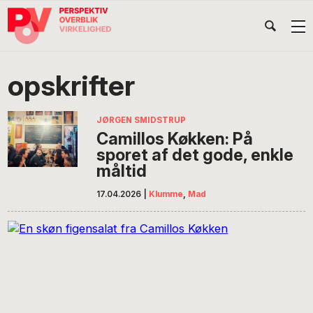
Gå
Skip
Gå
Head
direkte
til
direkte
til
indhold
til
Højr
primær
footer
Søg
på
navigation
opskrifter
POV
International
JØRGEN SMIDSTRUP
Camillos Køkken: På
sporet af det gode, enkle
måltid
17.04.2026
|
Klumme
,
Mad