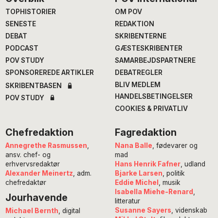
Footer
TOPHISTORIER
OM POV
SENESTE
REDAKTION
DEBAT
SKRIBENTERNE
PODCAST
GÆSTESKRIBENTER
POV STUDY
SAMARBEJDSPARTNERE
SPONSOREREDE ARTIKLER
DEBATREGLER
BLIV MEDLEM
SKRIBENTBASEN
HANDELSBETINGELSER
POV STUDY
COOKIES & PRIVATLIV
Chefredaktion
Fagredaktion
Annegrethe Rasmussen
,
Nana Balle
, fødevarer og
ansv. chef- og
mad
erhvervsredaktør
Hans Henrik Fafner
, udland
Alexander Meinertz
, adm.
Bjarke Larsen
, politik
chefredaktør
Eddie Michel
, musik
Isabella Miehe-Renard
,
Jourhavende
litteratur
Susanne Sayers
, videnskab
Michael Bernth
, digital