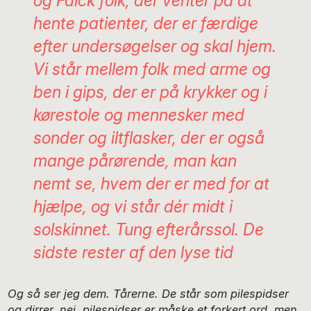
og Falck folk, der venter på at
hente patienter, der er færdige
efter undersøgelser og skal hjem.
Vi står mellem folk med arme og
ben i gips, der er på krykker og i
kørestole og mennesker med
sonder og iltflasker, der er også
mange pårørende, man kan
nemt se, hvem der er med for at
hjælpe, og vi står dér midt i
solskinnet. Tung efterårssol. De
sidste rester af den lyse tid
Og så ser jeg dem. Tårerne. De står som pilespidser
og dirrer, nej, pilespidser er måske et forkert ord, men