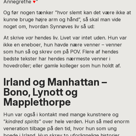
Annegrethe
♥
”
Og før nogen tænker ”hvor slemt kan det være ikke at
kunne bruge højre arm og hånd”, så skal man vide
noget om, hvordan Synnøves liv så ud:
At skrive
var
hendes liv. Livet var intet uden. Hun var
ikke en eneboer, hun havde nære venner – venner
som hun så og skrev om på POV. Flere af hendes
bedste tekster har hendes nærmeste venner i
hovedroller; eller gamle kolleger som hun holdt af.
Irland og Manhattan –
Bono, Lynott og
Mapplethorpe
Hun var også i kontakt med mange kunstnere og
”
kindred spirits
” over hele verden. Hun så med enorm
veneration tilbage på den tid, hvor hun som ung
boede i Irland. Hun skrev to uforlignelige historier