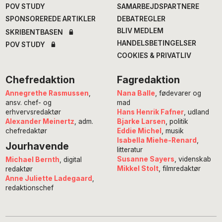
POV STUDY
SAMARBEJDSPARTNERE
SPONSOREREDE ARTIKLER
DEBATREGLER
BLIV MEDLEM
SKRIBENTBASEN
HANDELSBETINGELSER
POV STUDY
COOKIES & PRIVATLIV
Chefredaktion
Fagredaktion
Annegrethe Rasmussen
,
Nana Balle
, fødevarer og
ansv. chef- og
mad
erhvervsredaktør
Hans Henrik Fafner
, udland
Alexander Meinertz
, adm.
Bjarke Larsen
, politik
chefredaktør
Eddie Michel
, musik
Isabella Miehe-Renard
,
Jourhavende
litteratur
Susanne Sayers
, videnskab
Michael Bernth
, digital
Mikkel Stolt
, filmredaktør
redaktør
Anne Juliette Ladegaard
,
redaktionschef