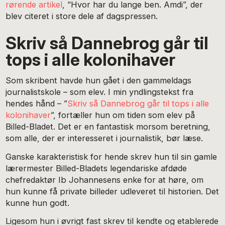
rørende artikel
, “Hvor har du lange ben. Amdi”, der
blev citeret i store dele af dagspressen.
Skriv så Dannebrog går til
tops i alle kolonihaver
Som skribent havde hun gået i den gammeldags
journalistskole – som elev. I min yndlingstekst fra
hendes hånd – ”
Skriv så Dannebrog går til tops i alle
kolonihaver
”, fortæller hun om tiden som elev på
Billed-Bladet. Det er en fantastisk morsom beretning,
som alle, der er interesseret i journalistik, bør læse.
Ganske karakteristisk for hende skrev hun til sin gamle
lærermester B
illed-Bladets
legendariske afdøde
chefredaktør Ib Johannesens enke for at høre, om
hun kunne få private billeder udleveret til historien. Det
kunne hun godt.
Ligesom hun i øvrigt fast skrev til kendte og etablerede