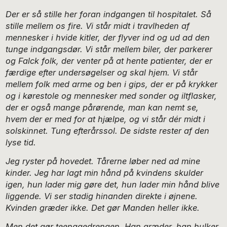
Der er så stille her foran indgangen til hospitalet. Så
stille mellem os fire. Vi står midt i travlheden af
mennesker i hvide kitler, der flyver ind og ud ad den
tunge indgangsdør. Vi står mellem biler, der parkerer
og Falck folk, der venter på at hente patienter, der er
færdige efter undersøgelser og skal hjem. Vi står
mellem folk med arme og ben i gips, der er på krykker
og i kørestole og mennesker med sonder og iltflasker,
der er også mange pårørende, man kan nemt se,
hvem der er med for at hjælpe, og vi står dér midt i
solskinnet. Tung efterårssol. De sidste rester af den
lyse tid.
Jeg ryster på hovedet. Tårerne løber ned ad mine
kinder. Jeg har lagt min hånd på kvindens skulder
igen, hun lader mig gøre det, hun lader min hånd blive
liggende. Vi ser stadig hinanden direkte i øjnene.
Kvinden græder ikke. Det gør Manden heller ikke.
Men det gør teenagedrengen. Han græder, han hulker