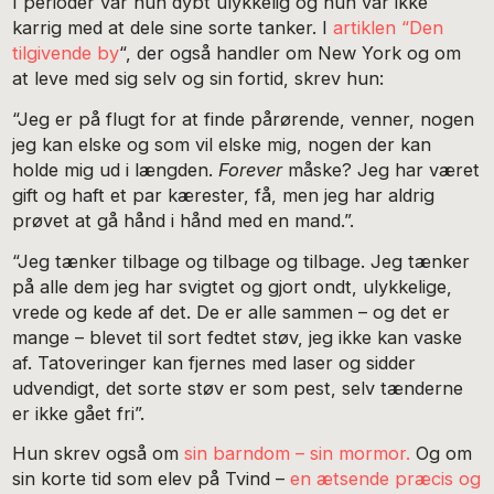
I perioder var hun dybt ulykkelig og hun var ikke
karrig med at dele sine sorte tanker. I
artiklen “Den
tilgivende by
“, der også handler om New York og om
at leve med sig selv og sin fortid, skrev hun:
“Jeg er på flugt for at finde pårørende, venner, nogen
jeg kan elske og som vil elske mig, nogen der kan
holde mig ud i længden.
Forever
måske? Jeg har været
gift og haft et par kærester, få, men jeg har aldrig
prøvet at gå hånd i hånd med en mand.”.
“Jeg tænker tilbage og tilbage og tilbage. Jeg tænker
på alle dem jeg har svigtet og gjort ondt, ulykkelige,
vrede og kede af det. De er alle sammen – og det er
mange – blevet til sort fedtet støv, jeg ikke kan vaske
af. Tatoveringer kan fjernes med laser og sidder
udvendigt, det sorte støv er som pest, selv tænderne
er ikke gået fri”.
Hun skrev også om
sin barndom – sin mormor.
Og om
sin korte tid som elev på Tvind –
en ætsende præcis og