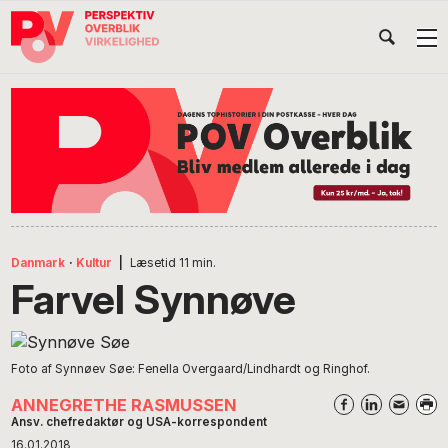
Gå
Skip
Gå
Head
direkte
til
direkte
til
indhold
til
Højr
primær
footer
Søg
på
navigation
POV
International
Danmark
·
Kultur
|
Læsetid
11
min.
Farvel Synnøve
Foto af Synnøev Søe: Fenella Overgaard/Lindhardt og Ringhof.
ANNEGRETHE RASMUSSEN
Ansv. chefredaktør og USA-korrespondent
16.01.2018