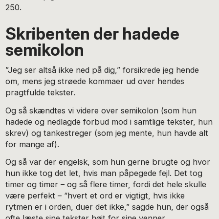
250.
Skribenten der hadede
semikolon
”Jeg ser altså ikke ned på dig,” forsikrede jeg hende
om, mens jeg strøede kommaer ud over hendes
pragtfulde tekster.
Og så skændtes vi videre over semikolon (som hun
hadede og nedlagde forbud mod i samtlige tekster, hun
skrev) og tankestreger (som jeg mente, hun havde alt
for mange af).
Og så var der engelsk, som hun gerne brugte og hvor
hun ikke tog det let, hvis man påpegede fejl. Det tog
timer og timer – og så flere timer, fordi det hele skulle
være perfekt – “hvert et ord er vigtigt, hvis ikke
rytmen er i orden, duer det ikke,” sagde hun, der også
ofte læste sine tekster højt for sine venner.