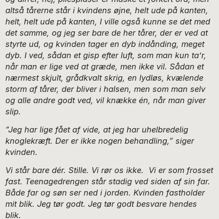
altså tårerne står i kvindens øjne, helt ude på kanten,
helt, helt ude på kanten, I ville også kunne se det med
det samme, og jeg ser bare de her tårer, der er ved at
styrte ud, og kvinden tager en dyb indånding, meget
dyb. I ved, sådan et gisp efter luft, som man kun ta’r,
når man er lige ved at græde, men ikke vil. Sådan et
nærmest skjult, grådkvalt skrig, en lydløs, kvælende
storm af tårer, der bliver i halsen, men som man selv
og alle andre godt ved, vil knække én, når man giver
slip.
”Jeg har lige fået af vide, at jeg har uhelbredelig
knoglekræft. Der er ikke nogen behandling,” siger
kvinden.
Vi står bare dér. Stille. Vi rør os ikke. Vi er som frosset
fast. Teenagedrengen står stadig ved siden af sin far.
Både far og søn ser ned i jorden. Kvinden fastholder
mit blik. Jeg tør godt. Jeg tør godt besvare hendes
blik.