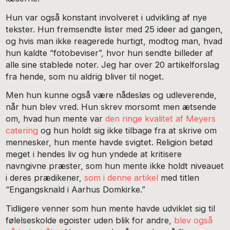
Hun var også konstant involveret i udvikling af nye
tekster. Hun fremsendte lister med 25 ideer ad gangen,
og hvis man ikke reagerede hurtigt, modtog man, hvad
hun kaldte “fotobeviser”, hvor hun sendte billeder af
alle sine stablede noter. Jeg har over 20 artikelforslag
fra hende, som nu aldrig bliver til noget.
Men hun kunne også være nådesløs og udleverende,
når hun blev vred. Hun skrev morsomt men ætsende
om, hvad hun mente var
den ringe kvalitet af Meyers
catering
og hun holdt sig ikke tilbage fra at skrive om
mennesker, hun mente havde svigtet. Religion betød
meget i hendes liv og hun yndede at kritisere
navngivne præster, som hun mente ikke holdt niveauet
i deres prædikener,
som i denne artikel
med titlen
“Engangsknald i Aarhus Domkirke.”
Tidligere venner som hun mente havde udviklet sig til
følelseskolde egoister uden blik for andre,
blev også