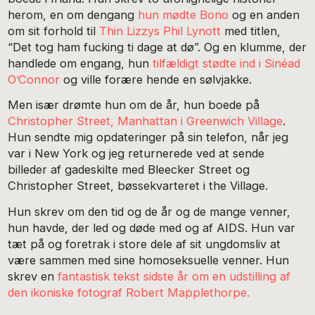
herom, en om dengang
hun mødte Bono
og en anden
om sit forhold til
Thin Lizzys Phil Lynott
med titlen,
“Det tog ham fucking ti dage at dø”. Og en klumme, der
handlede om engang, hun
tilfældigt stødte ind i Sinéad
O’Connor
og ville forære hende en sølvjakke.
Men især drømte hun om de år, hun boede på
Christopher Street,
Manhattan i Greenwich Village
.
Hun sendte mig opdateringer på sin telefon, når jeg
var i New York og jeg returnerede ved at sende
billeder af gadeskilte med Bleecker Street og
Christopher Street, bøssekvarteret i the Village.
Hun skrev om den tid og de år og de mange venner,
hun havde, der led og døde med og af AIDS. Hun var
tæt på og foretrak i store dele af sit ungdomsliv at
være sammen med sine homoseksuelle venner. Hun
skrev en
fantastisk tekst sidste år om en udstilling af
den ikoniske fotograf Robert Mapplethorpe.