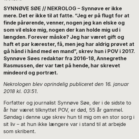
SYNNØVE SØE // NEKROLOG – Synnøve er ikke
mere. Det er ikke til at fatte. “Jeg er på flugt for at
finde pårørende, venner, nogen jeg kan elske og
som vil elske mig, nogen der kan holde mig ud i
længden. Forever måske? Jeg har været gift og
haft et par kærester, få, men jeg har aldrig prøvet at
gå hånd i hånd med en mand”, skrev hun i POV i 2017.
Synnøve Søes redaktør fra 2016-18, Annegrethe
Rasmussen, der var tæt på hende, har skrevet
mindeord og portræt.
Nekrologen blev oprindelig publiceret den 16. januar
2018 kl. 03:51.
Forfatter og journalist Synnøve Søe, der i de sidste to
år har været tilknyttet POV, er død, 55 år gammel.
Søndag i denne uge skrev hun til mig om en stor sorg i
sit liv – at hun ikke længere var i stand til at arbejde
som skribent.