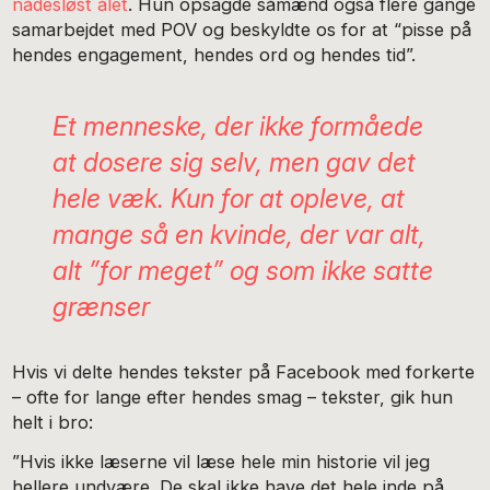
nådesløst ålet
. Hun opsagde såmænd også flere gange
samarbejdet med POV og beskyldte os for at “pisse på
hendes engagement, hendes ord og hendes tid”.
Et menneske, der ikke formåede
at dosere sig selv, men gav det
hele væk. Kun for at opleve, at
mange så en kvinde, der var alt,
alt ”for meget” og som ikke satte
grænser
Hvis vi delte hendes tekster på Facebook med forkerte
– ofte for lange efter hendes smag – tekster, gik hun
helt i bro:
”Hvis ikke læserne vil læse hele min historie vil jeg
hellere undvære. De skal ikke have det hele inde på