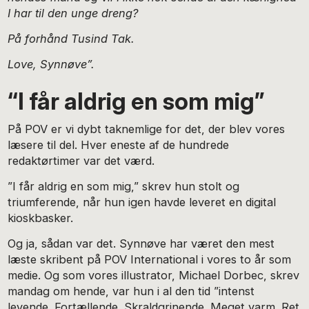
I har til den unge dreng?
På forhånd Tusind Tak.
Love, Synnøve”.
“I får aldrig en som mig”
På POV er vi dybt taknemlige for det, der blev vores
læsere til del. Hver eneste af de hundrede
redaktørtimer var det værd.
”I får aldrig en som mig,” skrev hun stolt og
triumferende, når hun igen havde leveret en digital
kioskbasker.
Og ja, sådan var det. Synnøve har været den mest
læste skribent på POV International i vores to år som
medie. Og som vores illustrator, Michael Dorbec, skrev
mandag om hende, var hun i al den tid ”intenst
levende. Fortællende. Skraldgrinende. Meget varm. Ret