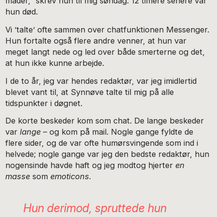
måder,” skrev hun til mig søndag. 12 timere senere var
hun død.
Vi ’talte’ ofte sammen over chatfunktionen Messenger.
Hun fortalte også flere andre venner, at hun var
meget langt nede og led over både smerterne og det,
at hun ikke kunne arbejde.
I de to år, jeg var hendes redaktør, var jeg imidlertid
blevet vant til, at Synnøve talte til mig på alle
tidspunkter i døgnet.
De korte beskeder kom som chat. De lange beskeder
var
lange
– og kom på mail. Nogle gange fyldte de
flere sider, og de var ofte humørsvingende som ind i
helvede; nogle gange var jeg den bedste redaktør, hun
nogensinde havde haft og jeg modtog hjerter
en
masse
som
emoticons.
Hun derimod, spruttede hun