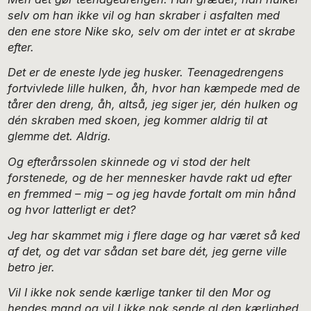
selv om han ikke vil og han skraber i asfalten med
den ene store Nike sko, selv om der intet er at skrabe
efter.
Det er de eneste lyde jeg husker. Teenagedrengens
fortvivlede lille hulken, åh, hvor han kæmpede med de
tårer den dreng, åh, altså, jeg siger jer, dén hulken og
dén skraben med skoen, jeg kommer aldrig til at
glemme det. Aldrig.
Og efterårssolen skinnede og vi stod der helt
forstenede, og de her mennesker havde rakt ud efter
en fremmed – mig – og jeg havde fortalt om min hånd
og hvor latterligt er det?
Jeg har skammet mig i flere dage og har været så ked
af det, og det var sådan set bare dét, jeg gerne ville
betro jer.
Vil I ikke nok sende kærlige tanker til den Mor og
hendes mand og vil I ikke nok sende al den kærlighed