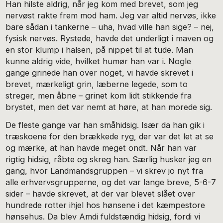
Han hilste aldrig, når jeg kom med brevet, som jeg
nervøst rakte frem mod ham. Jeg var altid nervøs, ikke
bare sådan i tankerne – uha, hvad ville han sige? – nej,
fysisk nervøs. Rystede, havde det underligt i maven og
en stor klump i halsen, på nippet til at tude. Man
kunne aldrig vide, hvilket humør han var i. Nogle
gange grinede han over noget, vi havde skrevet i
brevet, mærkeligt grin, læberne legede, som to
streger, men åbne – grinet kom lidt stikkende fra
brystet, men det var nemt at høre, at han morede sig.
De fleste gange var han småhidsig. Især da han gik i
træskoene for den brækkede ryg, der var det let at se
og mærke, at han havde meget ondt. Når han var
rigtig hidsig, råbte og skreg han. Særlig husker jeg en
gang, hvor Landmandsgruppen – vi skrev jo nyt fra
alle erhvervsgrupperne, og det var lange breve, 5-6-7
sider – havde skrevet, at der var blevet slået over
hundrede rotter ihjel hos hønsene i det kæmpestore
hønsehus. Da blev Amdi fuldstændig hidsig, fordi vi