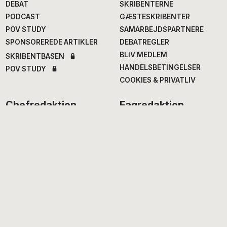
DEBAT
SKRIBENTERNE
PODCAST
GÆSTESKRIBENTER
POV STUDY
SAMARBEJDSPARTNERE
SPONSOREREDE ARTIKLER
DEBATREGLER
BLIV MEDLEM
SKRIBENTBASEN
HANDELSBETINGELSER
POV STUDY
COOKIES & PRIVATLIV
Chefredaktion
Fagredaktion
Annegrethe Rasmussen
,
Nana Balle
, fødevarer og
ansv. chef- og
mad
erhvervsredaktør
Hans Henrik Fafner
, udland
Alexander Meinertz
, adm.
Bjarke Larsen
, politik
chefredaktør
Eddie Michel
, musik
Isabella Miehe-Renard
,
Jourhavende
litteratur
Susanne Sayers
, videnskab
Michael Bernth
, digital
Mikkel Stolt
, filmredaktør
redaktør
Anne Juliette Ladegaard
,
redaktionschef