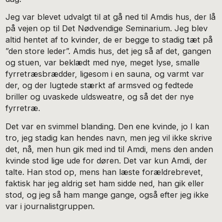
Jeg var blevet udvalgt til at gå ned til Amdis hus, der lå
på vejen op til Det Nødvendige Seminarium. Jeg blev
altid hentet af to kvinder, de er begge to stadig tæt på
”den store leder”. Amdis hus, det jeg så af det, gangen
og stuen, var beklædt med nye, meget lyse, smalle
fyrretræsbrædder, ligesom i en sauna, og varmt var
der, og der lugtede stærkt af armsved og fedtede
briller og uvaskede uldsweatre, og så det der nye
fyrretræ.
Det var en svimmel blanding. Den ene kvinde, jo I kan
tro, jeg stadig kan hendes navn, men jeg vil ikke skrive
det, nå, men hun gik med ind til Amdi, mens den anden
kvinde stod lige ude for døren. Det var kun Amdi, der
talte. Han stod op, mens han læste forældrebrevet,
faktisk har jeg aldrig set ham sidde ned, han gik eller
stod, og jeg så ham mange gange, også efter jeg ikke
var i journalistgruppen.