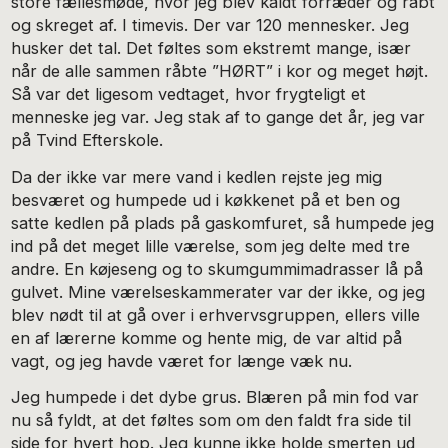
store fællesmøde, hvor jeg blev kaldt forræder og råbt
og skreget af. I timevis. Der var 120 mennesker. Jeg
husker det tal. Det føltes som ekstremt mange, især
når de alle sammen råbte ”HØRT” i kor og meget højt.
Så var det ligesom vedtaget, hvor frygteligt et
menneske jeg var. Jeg stak af to gange det år, jeg var
på Tvind Efterskole.
Da der ikke var mere vand i kedlen rejste jeg mig
besværet og humpede ud i køkkenet på et ben og
satte kedlen på plads på gaskomfuret, så humpede jeg
ind på det meget lille værelse, som jeg delte med tre
andre. En køjeseng og to skumgummimadrasser lå på
gulvet. Mine værelseskammerater var der ikke, og jeg
blev nødt til at gå over i erhvervsgruppen, ellers ville
en af lærerne komme og hente mig, de var altid på
vagt, og jeg havde været for længe væk nu.
Jeg humpede i det dybe grus. Blæren på min fod var
nu så fyldt, at det føltes som om den faldt fra side til
side for hvert hop. Jeg kunne ikke holde smerten ud,