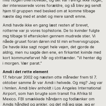
hvis nogen overhovedet, og det var i øvrigt ikke noget,
der interesserede vores forældre, og så blev jeg sendt
hjem til gruppen med besked om at komme tilbage
næste dag med et andet og mere sandt emne.
Amdi havde ikke en gang læst resten af brevet,
rotterne var jo vores tophistorie. De to kvinder fulgte
mig tilbage til efterskolen gennem mudrede stier. Vi
nåede gruset foran døren ind til min erhvervsgruppe.
De havde ikke sagt noget hele vejen, det gjorde de
aldrig, men nu sagde den ene, en firkantet kvinde med
kort kommunefarvet hår og strittænder. ”Vi henter dig
i morgen. Vær parat.”
Amdi i det rette element
17. februar 2002 og næsten otte måneder frem til 7.
oktober samme år var Amdi i helvede. Og mig? Jeg var
i himlen. Amdi blev anholdt i Los Angeles International
Airport, som han brugte som transit fra Afrika til
Mexico. FBI smækkede håndjern og fodlænker om
Amdis håndled og ankler, og det må jeg sige, jeg er