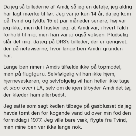
Da jeg så billederne af Amdi, så jeg en detalje, jeg aldrig
har lagt mærke til før. Jeg var jo kun 14 år, da jeg kom
på Tvind og fyldte 15 et par måneder senere, høj var
jeg ikke, men det husker jeg, at Amdi var, i hvert fald i
forhold til mig, men han var jo også voksen. Pludselig
slår det mig, da jeg på DR3’s billeder, der er gengivet,
der på netaviserne, hvor lange ben Amdi i grunden
har.
Lange ben rimer i Amdis tilfælde ikke på topmodel,
men på flugtguru. Selvfølgelig vil han ikke hjem,
hjernevaskeren, og selvfølgelig vil han heller ikke tage
et
stop-over
i LA, selv om de igen tilbyder Amdi det tøj,
der klæder ham allerbedst.
Jeg satte som sagt kedlen tilbage på gasblusset da jeg
havde tømt den for kogende vand ud over min fod den
formiddag i 1977. Jeg ville bare væk, flygte fra Tvind,
men mine ben var ikke lange nok.