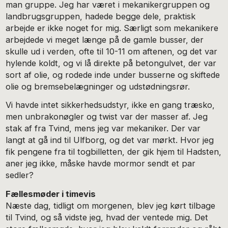
man gruppe. Jeg har været i mekanikergruppen og
landbrugsgruppen, hadede begge dele, praktisk
arbejde er ikke noget for mig. Særligt som mekanikere
arbejdede vi meget længe på de gamle busser, der
skulle ud i verden, ofte til 10-11 om aftenen, og det var
hylende koldt, og vi lå direkte på betongulvet, der var
sort af olie, og rodede inde under busserne og skiftede
olie og bremsebelægninger og udstødningsrør.
Vi havde intet sikkerhedsudstyr, ikke en gang træsko,
men unbrakonøgler og twist var der masser af. Jeg
stak af fra Tvind, mens jeg var mekaniker. Der var
langt at gå ind til Ulfborg, og det var mørkt. Hvor jeg
fik pengene fra til togbilletten, der gik hjem til Hadsten,
aner jeg ikke, måske havde mormor sendt et par
sedler?
Fællesmøder i timevis
Næste dag, tidligt om morgenen, blev jeg kørt tilbage
til Tvind, og så vidste jeg, hvad der ventede mig. Det