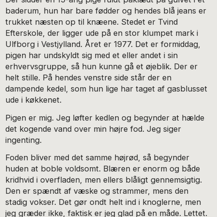
baderum, hun har bare fødder og hendes blå jeans er
trukket næsten op til knæene. Stedet er Tvind
Efterskole, der ligger ude på en stor klumpet mark i
Ulfborg i Vestjylland. Året er 1977. Det er formiddag,
pigen har undskyldt sig med et eller andet i sin
erhvervsgruppe, så hun kunne gå et øjeblik. Der er
helt stille. På hendes venstre side står der en
dampende kedel, som hun lige har taget af gasblusset
ude i køkkenet.
Pigen er mig. Jeg løfter kedlen og begynder at hælde
det kogende vand over min højre fod. Jeg siger
ingenting.
Foden bliver med det samme højrød, så begynder
huden at boble voldsomt. Blæren er enorm og både
kridhvid i overfladen, men ellers blåligt gennemsigtig.
Den er spændt af væske og strammer, mens den
stadig vokser. Det gør ondt helt ind i knoglerne, men
jeg græder ikke, faktisk er jeg glad på en måde. Lettet.