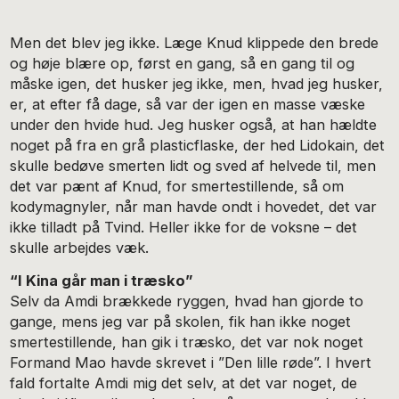
Men det blev jeg ikke. Læge Knud klippede den brede
og høje blære op, først en gang, så en gang til og
måske igen, det husker jeg ikke, men, hvad jeg husker,
er, at efter få dage, så var der igen en masse væske
under den hvide hud. Jeg husker også, at han hældte
noget på fra en grå plasticflaske, der hed Lidokain, det
skulle bedøve smerten lidt og sved af helvede til, men
det var pænt af Knud, for smertestillende, så om
kodymagnyler, når man havde ondt i hovedet, det var
ikke tilladt på Tvind. Heller ikke for de voksne – det
skulle arbejdes væk.
“I Kina går man i træsko”
Selv da Amdi brækkede ryggen, hvad han gjorde to
gange, mens jeg var på skolen, fik han ikke noget
smertestillende, han gik i træsko, det var nok noget
Formand Mao havde skrevet i ”Den lille røde”. I hvert
fald fortalte Amdi mig det selv, at det var noget, de