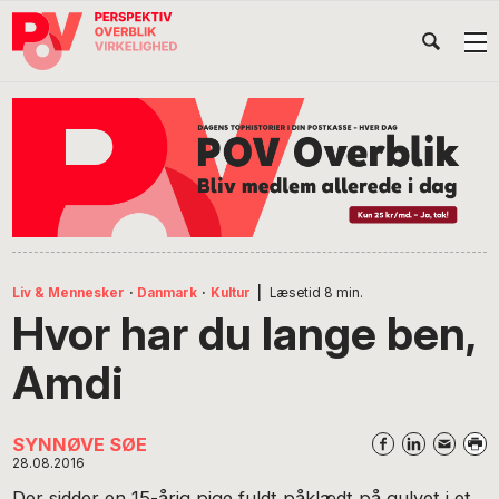
Gå
Skip
Gå
Head
direkte
til
direkte
til
indhold
til
Højr
primær
footer
Søg
på
navigation
POV
International
Liv & Mennesker
·
Danmark
·
Kultur
|
Læsetid
8
min.
Hvor har du lange ben,
Amdi
SYNNØVE SØE
28.08.2016
Der sidder en 15-årig pige fuldt påklædt på gulvet i et