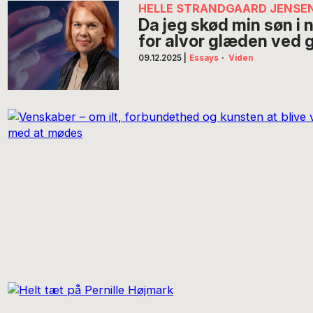
HELLE STRANDGAARD JENSE
Da jeg skød min søn i 
for alvor glæden ved
09.12.2025
|
Essays
·
Viden