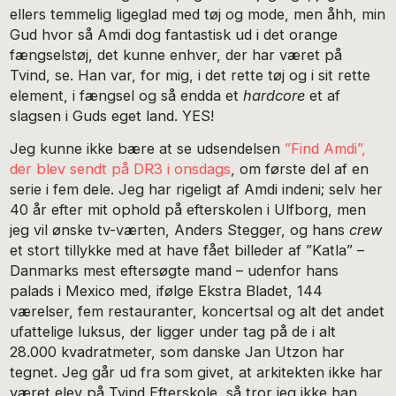
ellers temmelig ligeglad med tøj og mode, men åhh, min
Gud hvor så Amdi dog fantastisk ud i det orange
fængselstøj, det kunne enhver, der har været på
Tvind, se. Han var, for mig, i det rette tøj og i sit rette
element, i fængsel og så endda et
hardcore
et af
slagsen i Guds eget land. YES!
Jeg kunne ikke bære at se udsendelsen
”Find Amdi”,
der blev sendt på DR3 i onsdags
, om første del af en
serie i fem dele. Jeg har rigeligt af Amdi indeni; selv her
40 år efter mit ophold på efterskolen i Ulfborg, men
jeg vil ønske tv-værten, Anders Stegger, og hans
crew
et stort tillykke med at have fået billeder af ”Katla” –
Danmarks mest eftersøgte mand – udenfor hans
palads i Mexico med, ifølge Ekstra Bladet, 144
værelser, fem restauranter, koncertsal og alt det andet
ufattelige luksus, der ligger under tag på de i alt
28.000 kvadratmeter, som danske Jan Utzon har
tegnet. Jeg går ud fra som givet, at arkitekten ikke har
været elev på Tvind Efterskole, så tror jeg ikke han