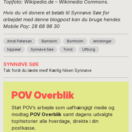
Topfoto: Wikipedia.de – Wikimedia Commons.
Hvis du vil donere et beløb til Synnøve Søe for
arbejdet med denne blogpost kan du bruge hendes
Mobile Pay:
28 68 98 30
Amdi Petersen
Barndom
Bornholm
erindringer
hippeier
Synnøve Søe
Tvind
Ulfborg
SYNNØVE SØE
Tak fordi du læste med! Kærlig hilsen Synnøve
POV Overblik
Støt POV’s arbejde som uafhængigt medie og
modtag
POV Overblik
samt dagens udvalgte
tophistorier alle hverdage, direkte i din
postkasse.