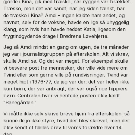
gjorde i Kina, gik med træsko, når ryggen var brækket.
Træsko, mon det var sandt, har jeg siden tænkt, har
de træsko i Kina? Amdi – ingen kaldte ham andet, og
navnet, selv for de voksne, havde en lige så uhyggelig
klang, som hvis han havde heddet Katla, ligesom den
frygtindgydende drage i Brødrene Løvehjerte.
Jeg så Amdi mindst en gang om ugen, de tre måneder
jeg var i journalistgruppen på efterskolen. Alt vi skrev,
skulle Amdi se. Og det var meget. For eksempel skulle
vi besvare post fra mennesker, der ville vide mere om
Tvind eller som gerne ville på rundvisninger. Tvind var
meget hipt i 1976-77, da jeg var der; det var heller ikke
kun børn, der var anbragt, der var også rige hippiers
børn. Centralen hvor vi hentede posten blev kaldt
“Banegården.”
Vi måtte ikke selv skrive breve hjem fra efterskolen, så
kunne de jo ikke styre, hvad der blev skrevet, men der
blev sendt et fælles brev til vores forældre hver 14.
dag.