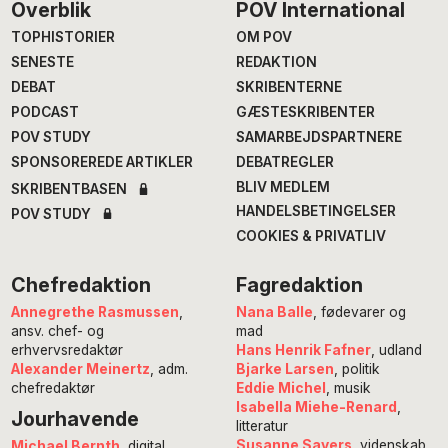
Footer
Overblik
POV International
TOPHISTORIER
OM POV
SENESTE
REDAKTION
DEBAT
SKRIBENTERNE
PODCAST
GÆSTESKRIBENTER
POV STUDY
SAMARBEJDSPARTNERE
SPONSOREREDE ARTIKLER
DEBATREGLER
BLIV MEDLEM
SKRIBENTBASEN
HANDELSBETINGELSER
POV STUDY
COOKIES & PRIVATLIV
Chefredaktion
Fagredaktion
Annegrethe Rasmussen
,
Nana Balle
, fødevarer og
ansv. chef- og
mad
erhvervsredaktør
Hans Henrik Fafner
, udland
Alexander Meinertz
, adm.
Bjarke Larsen
, politik
chefredaktør
Eddie Michel
, musik
Isabella Miehe-Renard
,
Jourhavende
litteratur
Susanne Sayers
, videnskab
Michael Bernth
, digital