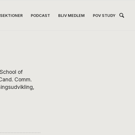
Hea
SEKTIONER
PODCAST
BLIV MEDLEM
POV STUDY
Høj
 School of
, Cand. Comm.
ningsudvikling,