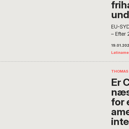
fri
han bor
und
EU-SYD
– Efter
EU og M
19.01.20
på verd
Latiname
frihande
Thomas 
samarbe
THOMAS 
en afta
Er 
nedsætt
næs
del af 
økonom
for
stormag
ame
økonomi
int
økonomi
vigtige 