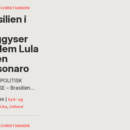
CHRISTIANSEN
ilien i
ggyser
lem Lula
en
sonaro
 POLITISK
 – Brasilien
er for en gyser
26
|
Syd- og
erårets
rika
,
Udland
ntvalg. Den
de præsident
tørste udfordrer
CHRISTIANSEN