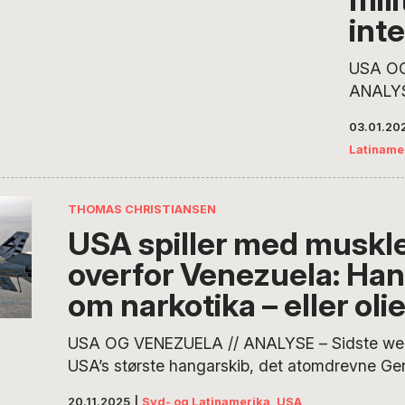
int
USA OG
ANALYS
Venezue
03.01.20
sikkerh
Latiname
hvor den
sidden
handle,
THOMAS CHRISTIANSEN
hvis ha
USA spiller med muskl
interess
overfor Venezuela: Han
Donald T
bruge m
om narkotika – eller oli
nå sine
strateg
USA OG VENEZUELA // ANALYSE – Sidste we
påvirke
USA’s største hangarskib, det atomdrevne Ger
Caribien som del af en større flåde. Men forb
20.11.2025
|
Syd- og Latinamerika
,
USA