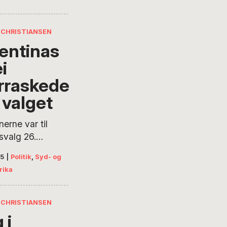
 andre muligheder
Thomas
an peger på, at
CHRISTIANSEN
m narkotika, men
entinas
i
rraskede
 valget
nerne var til
svalg 26.
, og præsident
25
|
Politik
,
Syd- og
ilei fik et
rika
kende godt valg.
konomiske støtte
ke med at til at
CHRISTIANSEN
vise vælgerne
 i
de skulle