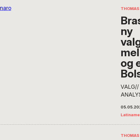
THOMAS 
Bras
ny
val
mel
og 
Bol
VALG//
ANALYSE
står ov
05.05.20
ved eft
Latiname
præside
sidden
Lulas s
THOMAS 