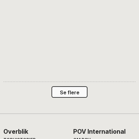
Se flere
Footer
Overblik
POV International