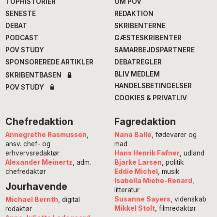
TOPHISTORIER
OM POV
SENESTE
REDAKTION
DEBAT
SKRIBENTERNE
PODCAST
GÆSTESKRIBENTER
POV STUDY
SAMARBEJDSPARTNERE
SPONSOREREDE ARTIKLER
DEBATREGLER
BLIV MEDLEM
SKRIBENTBASEN
HANDELSBETINGELSER
POV STUDY
COOKIES & PRIVATLIV
Chefredaktion
Fagredaktion
Annegrethe Rasmussen
,
Nana Balle
, fødevarer og
ansv. chef- og
mad
erhvervsredaktør
Hans Henrik Fafner
, udland
Alexander Meinertz
, adm.
Bjarke Larsen
, politik
chefredaktør
Eddie Michel
, musik
Isabella Miehe-Renard
,
Jourhavende
litteratur
Susanne Sayers
, videnskab
Michael Bernth
, digital
Mikkel Stolt
, filmredaktør
redaktør