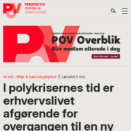
Gå
Skip
Gå
Head
direkte
til
direkte
til
indhold
til
Højr
primær
footer
Søg
på
navigation
POV
International
Grønt
·
Miljø & bæredygtighed
|
Læsetid
5
min.
I polykrisernes tid er
erhvervslivet
afgørende for
overgangen til en ny