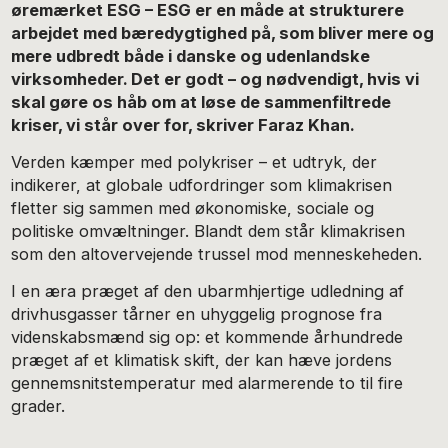
øremærket ESG – ESG er en måde at strukturere
arbejdet med bæredygtighed på, som bliver mere og
mere udbredt både i danske og udenlandske
virksomheder. Det er godt – og nødvendigt, hvis vi
skal gøre os håb om at løse de sammenfiltrede
kriser, vi står over for, skriver Faraz Khan.
Verden kæmper med polykriser – et udtryk, der
indikerer, at globale udfordringer som klimakrisen
fletter sig sammen med økonomiske, sociale og
politiske omvæltninger. Blandt dem står klimakrisen
som den altovervejende trussel mod menneskeheden.
I en æra præget af den ubarmhjertige udledning af
drivhusgasser tårner en uhyggelig prognose fra
videnskabsmænd sig op: et kommende århundrede
præget af et klimatisk skift, der kan hæve jordens
gennemsnitstemperatur med alarmerende to til fire
grader.