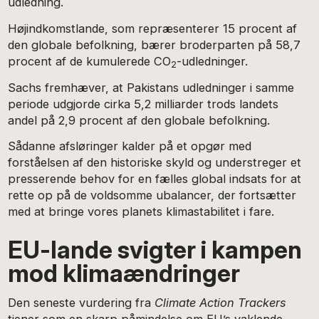
udledning.
Højindkomstlande, som repræsenterer 15 procent af
den globale befolkning, bærer broderparten på 58,7
procent af de kumulerede CO
-udledninger.
2
Sachs fremhæver, at Pakistans udledninger i samme
periode udgjorde cirka 5,2 milliarder trods landets
andel på 2,9 procent af den globale befolkning.
Sådanne afsløringer kalder på et opgør med
forståelsen af den historiske skyld og understreger et
presserende behov for en fælles global indsats for at
rette op på de voldsomme ubalancer, der fortsætter
med at bringe vores planets klimastabilitet i fare.
EU-lande svigter i kampen
mod klimaændringer
Den seneste vurdering fra
Climate Action Trackers
tjener som en skarp påmindelse om EU’s vaklende