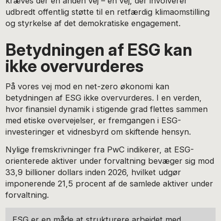
kræves der en anden vej – en vej, der involverer
udbredt offentlig støtte til en retfærdig klimaomstilling
og styrkelse af det demokratiske engagement.
Betydningen af ESG kan
ikke overvurderes
På vores vej mod en net-zero økonomi kan
betydningen af ESG ikke overvurderes. I en verden,
hvor finansiel dynamik i stigende grad flettes sammen
med etiske overvejelser, er fremgangen i ESG-
investeringer et vidnesbyrd om skiftende hensyn.
Nylige fremskrivninger fra PwC indikerer, at ESG-
orienterede aktiver under forvaltning bevæger sig mod
33,9 billioner dollars inden 2026, hvilket udgør
imponerende 21,5 procent af de samlede aktiver under
forvaltning.
ESG er en måde at strukturere arbejdet med