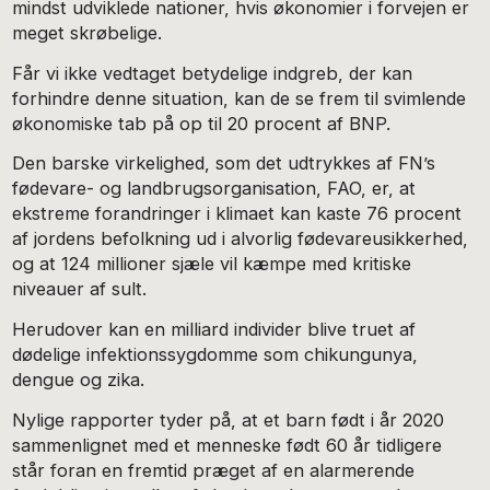
mindst udviklede nationer, hvis økonomier i forvejen er
meget skrøbelige.
Får vi ikke vedtaget betydelige indgreb, der kan
forhindre denne situation, kan de se frem til svimlende
økonomiske tab på op til 20 procent af BNP.
Den barske virkelighed, som det udtrykkes af FN’s
fødevare- og landbrugsorganisation, FAO, er, at
ekstreme forandringer i klimaet kan kaste 76 procent
af jordens befolkning ud i alvorlig fødevareusikkerhed,
og at 124 millioner sjæle vil kæmpe med kritiske
niveauer af sult.
Herudover kan en milliard individer blive truet af
dødelige infektionssygdomme som chikungunya,
dengue og zika.
Nylige rapporter tyder på, at et barn født i år 2020
sammenlignet med et menneske født 60 år tidligere
står foran en fremtid præget af en alarmerende