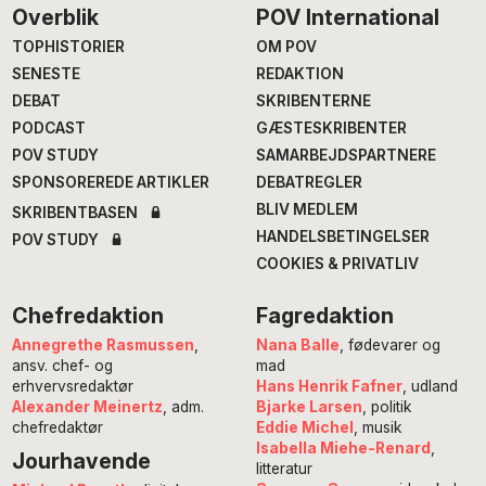
Footer
Overblik
POV International
TOPHISTORIER
OM POV
SENESTE
REDAKTION
DEBAT
SKRIBENTERNE
PODCAST
GÆSTESKRIBENTER
POV STUDY
SAMARBEJDSPARTNERE
SPONSOREREDE ARTIKLER
DEBATREGLER
BLIV MEDLEM
SKRIBENTBASEN
HANDELSBETINGELSER
POV STUDY
COOKIES & PRIVATLIV
Chefredaktion
Fagredaktion
Annegrethe Rasmussen
,
Nana Balle
, fødevarer og
ansv. chef- og
mad
erhvervsredaktør
Hans Henrik Fafner
, udland
Alexander Meinertz
, adm.
Bjarke Larsen
, politik
chefredaktør
Eddie Michel
, musik
Isabella Miehe-Renard
,
Jourhavende
litteratur