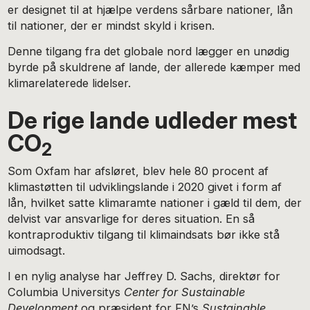
er designet til at hjælpe verdens sårbare nationer, lån
til nationer, der er mindst skyld i krisen.
Denne tilgang fra det globale nord lægger en unødig
byrde på skuldrene af lande, der allerede kæmper med
klimarelaterede lidelser.
De rige lande udleder mest
CO
2
Som Oxfam har afsløret, blev hele 80 procent af
klimastøtten til udviklingslande i 2020 givet i form af
lån, hvilket satte klimaramte nationer i gæld til dem, der
delvist var ansvarlige for deres situation. En så
kontraproduktiv tilgang til klimaindsats bør ikke stå
uimodsagt.
I en nylig analyse har Jeffrey D. Sachs, direktør for
Columbia Universitys
Center for Sustainable
Development
og præsident for FN’s
Sustainable