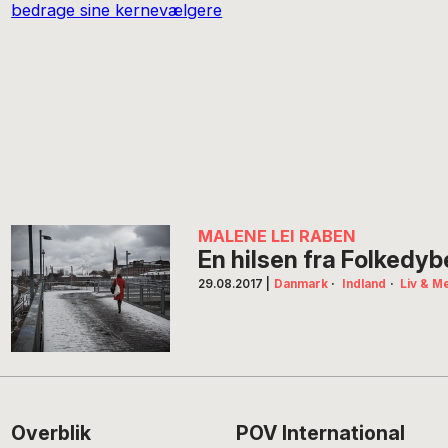
MALENE LEI RABEN
En hilsen fra Folkedyb
29.08.2017
|
Danmark
·
Indland
·
Liv & M
Footer
Overblik
POV International