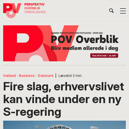
Gå
Skip
Gå
Head
direkte
til
direkte
til
indhold
til
Højr
primær
footer
Søg
på
navigation
POV
International
Indland
·
Business
·
Danmark
|
Læsetid
3
min.
Fire slag, erhvervslivet
kan vinde under en ny
S-regering