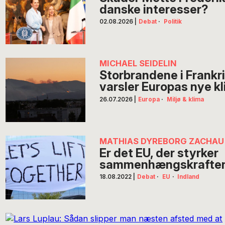
danske interesser?
02.08.2026
|
Debat
·
Politik
MICHAEL SEIDELIN
Storbrandene i Frankr
varsler Europas nye k
26.07.2026
|
Europa
·
Miljø & klima
MATHIAS DYREBORG ZACHAU
Er det EU, der styrker
sammenhængskraften
18.08.2022
|
Debat
·
EU
·
Indland