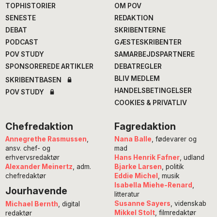
TOPHISTORIER
OM POV
SENESTE
REDAKTION
DEBAT
SKRIBENTERNE
PODCAST
GÆSTESKRIBENTER
POV STUDY
SAMARBEJDSPARTNERE
SPONSOREREDE ARTIKLER
DEBATREGLER
BLIV MEDLEM
SKRIBENTBASEN
HANDELSBETINGELSER
POV STUDY
COOKIES & PRIVATLIV
Chefredaktion
Fagredaktion
Annegrethe Rasmussen
,
Nana Balle
, fødevarer og
ansv. chef- og
mad
erhvervsredaktør
Hans Henrik Fafner
, udland
Alexander Meinertz
, adm.
Bjarke Larsen
, politik
chefredaktør
Eddie Michel
, musik
Isabella Miehe-Renard
,
Jourhavende
litteratur
Susanne Sayers
, videnskab
Michael Bernth
, digital
Mikkel Stolt
, filmredaktør
redaktør