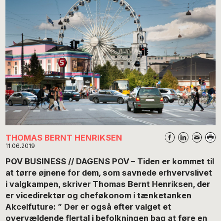
THOMAS BERNT HENRIKSEN
11.06.2019
POV BUSINESS // DAGENS POV – Tiden er kommet til
at tørre øjnene for dem, som savnede erhvervslivet
i valgkampen, skriver Thomas Bernt Henriksen, der
er vicedirektør og cheføkonom i tænketanken
Akcelfuture: ” Der er også efter valget et
overvældende flertal i befolkningen bag at føre en