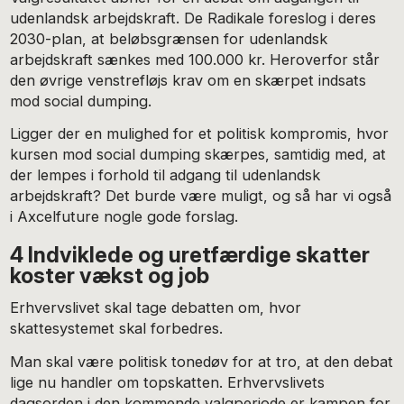
udenlandsk arbejdskraft. De Radikale foreslog i deres
2030-plan, at beløbsgrænsen for udenlandsk
arbejdskraft sænkes med 100.000 kr. Heroverfor står
den øvrige venstrefløjs krav om en skærpet indsats
mod social dumping.
Ligger der en mulighed for et politisk kompromis, hvor
kursen mod social dumping skærpes, samtidig med, at
der lempes i forhold til adgang til udenlandsk
arbejdskraft? Det burde være muligt, og så har vi også
i Axcelfuture nogle gode forslag.
4 Indviklede og uretfærdige skatter
koster vækst og job
Erhvervslivet skal tage debatten om, hvor
skattesystemet skal forbedres.
Man skal være politisk tonedøv for at tro, at den debat
lige nu handler om topskatten. Erhvervslivets
dagsorden i den kommende valgperiode er kampen for