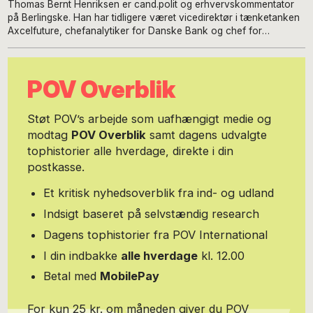
Thomas Bernt Henriksen er cand.polit og erhvervskommentator
på Berlingske. Han har tidligere været vicedirektør i tænketanken
Axcelfuture, chefanalytiker for Danske Bank og chef for
lederkollegiet på Børsen.
POV Overblik
Støt POV’s arbejde som uafhængigt medie og
modtag
POV Overblik
samt dagens udvalgte
tophistorier alle hverdage, direkte i din
postkasse.
Et kritisk nyhedsoverblik fra ind- og udland
Indsigt baseret på selvstændig research
Dagens tophistorier fra POV International
I din indbakke
alle hverdage
kl. 12.00
Betal med
MobilePay
For kun 25 kr. om måneden giver du POV