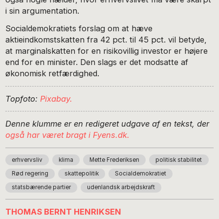
i sin argumentation.
Socialdemokratiets forslag om at hæve
aktieindkomstskatten fra 42 pct. til 45 pct. vil betyde,
at marginalskatten for en risikovillig investor er højere
end for en minister. Den slags er det modsatte af
økonomisk retfærdighed.
Topfoto:
Pixabay.
Denne klumme er en redigeret udgave af en tekst, der
også har været bragt i Fyens.dk.
erhvervsliv
klima
Mette Frederiksen
politisk stabilitet
Rød regering
skattepolitik
Socialdemokratiet
statsbærende partier
udenlandsk arbejdskraft
THOMAS BERNT HENRIKSEN