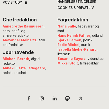
HANDELSBETINGELSER
POV STUDY
COOKIES & PRIVATLIV
Chefredaktion
Fagredaktion
Annegrethe Rasmussen
,
Nana Balle
, fødevarer og
ansv. chef- og
mad
erhvervsredaktør
Hans Henrik Fafner
, udland
Alexander Meinertz
, adm.
Bjarke Larsen
, politik
chefredaktør
Eddie Michel
, musik
Isabella Miehe-Renard
,
Jourhavende
litteratur
Susanne Sayers
, videnskab
Michael Bernth
, digital
Mikkel Stolt
, filmredaktør
redaktør
Anne Juliette Ladegaard
,
redaktionschef