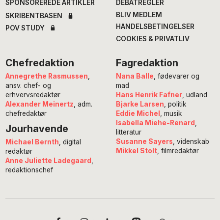
SPONSOREREDE ARTIKLER
DEBATREGLER
BLIV MEDLEM
SKRIBENTBASEN
HANDELSBETINGELSER
POV STUDY
COOKIES & PRIVATLIV
Chefredaktion
Fagredaktion
Annegrethe Rasmussen
,
Nana Balle
, fødevarer og
ansv. chef- og
mad
erhvervsredaktør
Hans Henrik Fafner
, udland
Alexander Meinertz
, adm.
Bjarke Larsen
, politik
chefredaktør
Eddie Michel
, musik
Isabella Miehe-Renard
,
Jourhavende
litteratur
Susanne Sayers
, videnskab
Michael Bernth
, digital
Mikkel Stolt
, filmredaktør
redaktør
Anne Juliette Ladegaard
,
redaktionschef