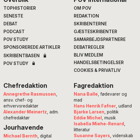
Footer
TOPHISTORIER
OM POV
SENESTE
REDAKTION
DEBAT
SKRIBENTERNE
PODCAST
GÆSTESKRIBENTER
POV STUDY
SAMARBEJDSPARTNERE
SPONSOREREDE ARTIKLER
DEBATREGLER
BLIV MEDLEM
SKRIBENTBASEN
HANDELSBETINGELSER
POV STUDY
COOKIES & PRIVATLIV
Chefredaktion
Fagredaktion
Annegrethe Rasmussen
,
Nana Balle
, fødevarer og
ansv. chef- og
mad
erhvervsredaktør
Hans Henrik Fafner
, udland
Alexander Meinertz
, adm.
Bjarke Larsen
, politik
chefredaktør
Eddie Michel
, musik
Isabella Miehe-Renard
,
Jourhavende
litteratur
Susanne Sayers
, videnskab
Michael Bernth
, digital