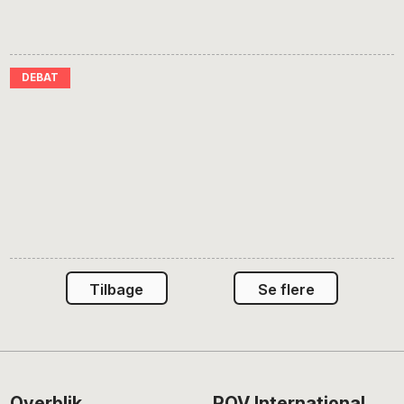
Tilbage
Se flere
Overblik
POV International