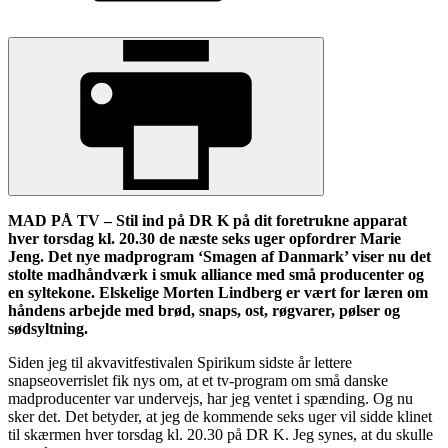
MAD PÅ TV – Stil ind på DR K på dit foretrukne apparat
hver torsdag kl. 20.30 de næste seks uger opfordrer Marie
Jeng. Det nye madprogram ‘Smagen af Danmark’ viser nu det
stolte madhåndværk i smuk alliance med små producenter og
en syltekone. Elskelige Morten Lindberg er vært for læren om
håndens arbejde med brød, snaps, ost, røgvarer, pølser og
sødsyltning.
Siden jeg til akvavitfestivalen Spirikum sidste år lettere
snapseoverrislet fik nys om, at et tv-program om små danske
madproducenter var undervejs, har jeg ventet i spænding. Og nu
sker det. Det betyder, at jeg de kommende seks uger vil sidde klinet
til skærmen hver torsdag kl. 20.30 på DR K. Jeg synes, at du skulle