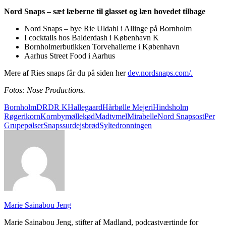
Nord Snaps – sæt læberne til glasset og læn hovedet tilbage
Nord Snaps – bye Rie Uldahl i Allinge på Bornholm
I cocktails hos Balderdash i København K
Bornholmerbutikken Torvehallerne i København
Aarhus Street Food i Aarhus
Mere af Ries snaps får du på siden her
dev.nordsnaps.com/.
Fotos: Nose Productions.
Bornholm
DR
DR K
Hallegaard
Hårbølle Mejeri
Hindsholm
Røgeri
korn
Kornbymølle
kød
Madtv
mel
Mirabelle
Nord Snaps
ost
Per
Grupe
pølser
Snaps
surdejsbrød
Syltedronningen
Marie Sainabou Jeng
Marie Sainabou Jeng, stifter af Madland, podcastværtinde for