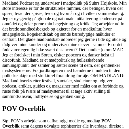
Madland Podcast og underviser i madpolitik på Suhrs Højskole. Min
store interesse er for de strukturelle rammer, der betinger, hvem der
spiser, hvad der spises, hvor og hvornår og i hvilken sammenhæng.
Jeg er nysgerrig på globale og nationale initiativer og tendenser på
området og deler gerne min begejstring og kritik. Jeg arbejder ud fra
det brede sundhedsbegreb og agiterer for en madkultur, hvor
smageglæde, kogekendskab og sunde bæredygtige måltider er
centralt. Det glade madbudskab udbreder jeg gerne i tide og utide og
rådgiver mine kunder og underviser mine elever i samme. Er ordet
fødevarer egentlig ikke svært distanceret? Det handler jo om MAD.
Jeg er forelsket i min Søren, elsker popcorn og danser helst til
discofunk. Madland er et madpolitisk og fællesskabende
samlingspunkt, der samler og sætter scene til dem, der gentænker
madsystemerne. Fra jordbrugeren med hænderne i mulden til den
politiske aktør med strukturel forandring for øje. OM MADLAND:
Madland iværksætter festival, samtaler, studieture og udgiver
podcast, artikler, guides og magasiner med målet om at forbinde og
ruste folk på tværs af madsystemet til at tage aktiv stilling til
samfundsansvar, indflydelse og gentænkning.
POV Overblik
Støt POV’s arbejde som uafhængigt medie og modtag
POV
Overblik
samt dagens udvalgte tophistorier alle hverdage, direkte i