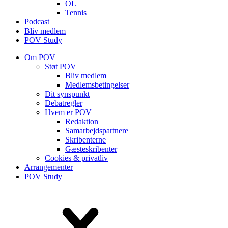
OL
Tennis
Podcast
Bliv medlem
POV Study
Om POV
Støt POV
Bliv medlem
Medlems­betingelser
Dit synspunkt
Debatregler
Hvem er POV
Redaktion
Samarbejdspartnere
Skribenterne
Gæsteskribenter
Cookies & privatliv
Arrangementer
POV Study