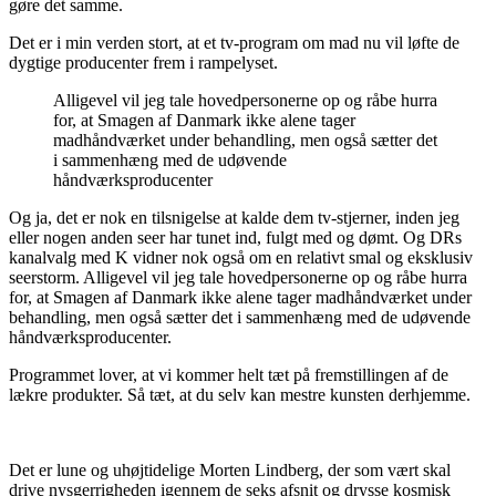
gøre det samme.
Det er i min verden stort, at et tv-program om mad nu vil løfte de
dygtige producenter frem i rampelyset.
Alligevel vil jeg tale hovedpersonerne op og råbe hurra
for, at Smagen af Danmark ikke alene tager
madhåndværket under behandling, men også sætter det
i sammenhæng med de udøvende
håndværksproducenter
Og ja, det er nok en tilsnigelse at kalde dem tv-stjerner, inden jeg
eller nogen anden seer har tunet ind, fulgt med og dømt. Og DRs
kanalvalg med K vidner nok også om en relativt smal og eksklusiv
seerstorm. Alligevel vil jeg tale hovedpersonerne op og råbe hurra
for, at Smagen af Danmark ikke alene tager madhåndværket under
behandling, men også sætter det i sammenhæng med de udøvende
håndværksproducenter.
Programmet lover, at vi kommer helt tæt på fremstillingen af de
lækre produkter. Så tæt, at du selv kan mestre kunsten derhjemme.
Det er lune og uhøjtidelige Morten Lindberg, der som vært skal
drive nysgerrigheden igennem de seks afsnit og drysse kosmisk