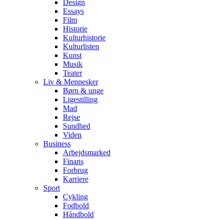
Design
Essays
Film
Historie
Kulturhistorie
Kulturlisten
Kunst
Musik
Teater
Liv & Mennesker
Børn & unge
Ligestilling
Mad
Rejse
Sundhed
Viden
Business
Arbejdsmarked
Finans
Forbrug
Karriere
Sport
Cykling
Fodbold
Håndbold