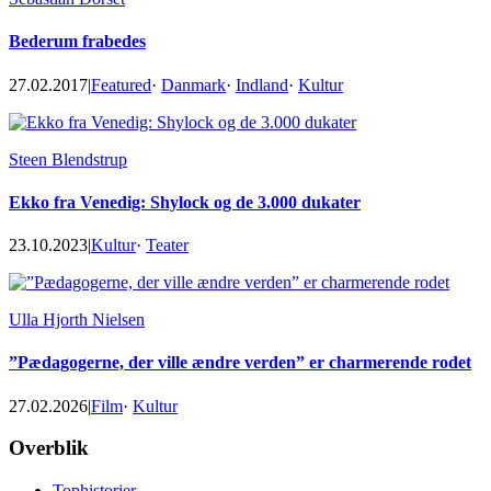
Bederum frabedes
27.02.2017
|
Featured
·
Danmark
·
Indland
·
Kultur
Steen Blendstrup
Ekko fra Venedig: Shylock og de 3.000 dukater
23.10.2023
|
Kultur
·
Teater
Ulla Hjorth Nielsen
”Pædagogerne, der ville ændre verden” er charmerende rodet
27.02.2026
|
Film
·
Kultur
Footer
Overblik
Tophistorier