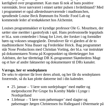
kærlighed over programmet. Kan man få nok af hans positive
væremåde, hvor nærværet i emnet sætter pulsen i hviletilstand? Med
i programmet er også allestedsnærværende i madbranchen,
sprudlende Louise Beck Brønnum fra Nordic Food Lab og
kommende leder af testkøkkenet hos Alchemist.
Louises programmakker er kyndige professor Ole G. Mouritsen, der
sætter sine meritter i gastrofysik i spil. Hans professionelle legeplads
er bl.a. som centerleder i Smag for Livet, der forsker i og formidler
børn og voksnes smageglæde. Derudover får vi glæden af de to
madhistorikere Nina Bauer og Frederikke Heick. Bag programmet
står Nose Productions med Christian Vorting, der bl.a. var instruktør
på dokumentaren Noma på Kogepunktet og tilrettelægger Jon
Adelsten, der har tilrettelagt DR K-programmet Skønhedens Magt
og et hav af andre faktaserier og dokumentarer til DRs kanaler.
Værsgo, her er sendeplanen
De seks tv-stjerner får hver deres afsnit, og her får du sendeplanen
forærende, så du kan plotte datoerne ind i din kalender.
25. januar – ‘I lære som surdejsbager’ med møller og
melproducent Per Grupe fra Kornby Mølle i Lynge i
Nordsjælland
1.februar – ‘I lære som pølsemager’ med slagter og
pølsemager Jørgen Christensen fra Hallegaard i Østermarie på