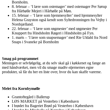
Bornholm.
8. februar – ‘I lære som ostemager’ med ostemager Per Sørup
fra Hårbølle Mejeri i Hårbølle på Møn.
15. februar – ‘I lære som hjemmesylter’ med hjemmesylter
Helena Grayston også kendt som Syltedronningen fra Vejby i
Nordsjælland.
22. februar – ‘I lære som røgmester’ med røgmester Per
Knuppert fra Hindsholm Røgeri i Hindsholm på Fyn.
1. marts – ‘I lære som snapsemager’ med Rie Uldahl fra Nord
Snaps i Svaneke på Bornholm
Smag på programmet
Meningen er selvfølgelig, at du selv skal gå i køkkenet og fange an
med håndværket, men vil du smage madtv-stjernernes egne
produkter, så får du her en liste over, hvor du kan skaffe varerne.
Melet fra Kornbymølle
Grantoftegård i Ballerup
LØS MARKET på Vesterbro i København
I brødet fra Bageriet Brød på Vesterbro i København