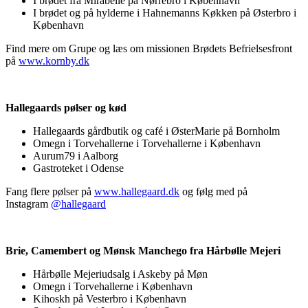
I brødet fra Mirabelle på Nørrebro i København
I brødet og på hylderne i Hahnemanns Køkken på Østerbro i
København
Find mere om Grupe og læs om missionen Brødets Befrielsesfront
på
www.kornby.dk
Hallegaards pølser og kød
Hallegaards gårdbutik og café i ØsterMarie på Bornholm
Omegn i Torvehallerne i Torvehallerne i København
Aurum79 i Aalborg
Gastroteket i Odense
Fang flere pølser på
www.hallegaard.dk
og følg med på
Instagram
@hallegaard
Brie, Camembert og Mønsk Manchego fra Hårbølle Mejeri
Hårbølle Mejeriudsalg i Askeby på Møn
Omegn i Torvehallerne i København
Kihoskh på Vesterbro i København