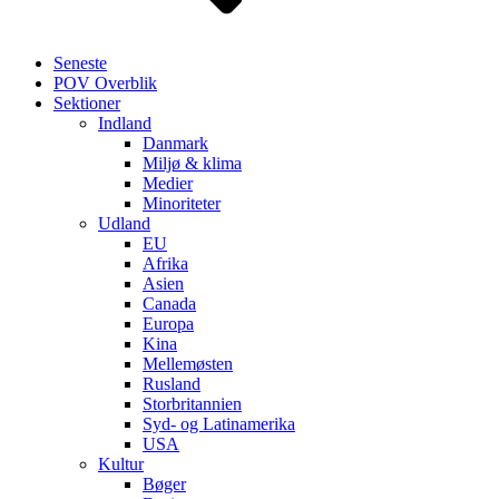
Seneste
POV Overblik
Sektioner
Indland
Danmark
Miljø & klima
Medier
Minoriteter
Udland
EU
Afrika
Asien
Canada
Europa
Kina
Mellemøsten
Rusland
Storbritannien
Syd- og Latinamerika
USA
Kultur
Bøger