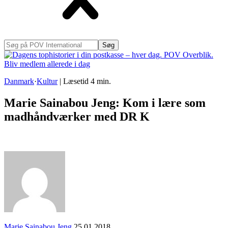
Søg
på
POV
International
Danmark
·
Kultur
|
Læsetid
4
min.
Marie Sainabou Jeng: Kom i lære som
madhåndværker med DR K
Marie Sainabou Jeng
25.01.2018