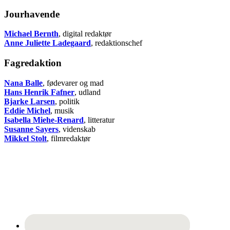
Jourhavende
Michael Bernth
, digital redaktør
Anne Juliette Ladegaard
, redaktionschef
Fagredaktion
Nana Balle
, fødevarer og mad
Hans Henrik Fafner
, udland
Bjarke Larsen
, politik
Eddie Michel
, musik
Isabella Miehe-Renard
, litteratur
Susanne Sayers
, videnskab
Mikkel Stolt
, filmredaktør