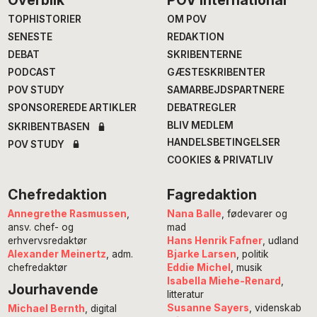
Footer
Overblik
POV International
TOPHISTORIER
OM POV
SENESTE
REDAKTION
DEBAT
SKRIBENTERNE
PODCAST
GÆSTESKRIBENTER
POV STUDY
SAMARBEJDSPARTNERE
SPONSOREREDE ARTIKLER
DEBATREGLER
BLIV MEDLEM
SKRIBENTBASEN
HANDELSBETINGELSER
POV STUDY
COOKIES & PRIVATLIV
Chefredaktion
Fagredaktion
Annegrethe Rasmussen
,
Nana Balle
, fødevarer og
ansv. chef- og
mad
erhvervsredaktør
Hans Henrik Fafner
, udland
Alexander Meinertz
, adm.
Bjarke Larsen
, politik
chefredaktør
Eddie Michel
, musik
Isabella Miehe-Renard
,
Jourhavende
litteratur
Susanne Sayers
, videnskab
Michael Bernth
, digital