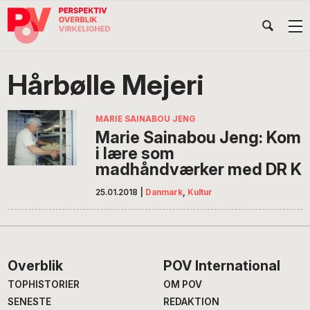
Gå
Skip
Gå
Head
direkte
til
direkte
til
indhold
til
Højr
primær
footer
Søg
på
navigation
Hårbølle Mejeri
POV
International
MARIE SAINABOU JENG
Marie Sainabou Jeng: Kom
i lære som
madhåndværker med DR K
25.01.2018
|
Danmark
,
Kultur
Footer
Overblik
POV International
TOPHISTORIER
OM POV
SENESTE
REDAKTION