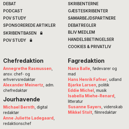
DEBAT
SKRIBENTERNE
PODCAST
GÆSTESKRIBENTER
POV STUDY
SAMARBEJDSPARTNERE
SPONSOREREDE ARTIKLER
DEBATREGLER
BLIV MEDLEM
SKRIBENTBASEN
HANDELSBETINGELSER
POV STUDY
COOKIES & PRIVATLIV
Chefredaktion
Fagredaktion
Annegrethe Rasmussen
,
Nana Balle
, fødevarer og
ansv. chef- og
mad
erhvervsredaktør
Hans Henrik Fafner
, udland
Alexander Meinertz
, adm.
Bjarke Larsen
, politik
chefredaktør
Eddie Michel
, musik
Isabella Miehe-Renard
,
Jourhavende
litteratur
Susanne Sayers
, videnskab
Michael Bernth
, digital
Mikkel Stolt
, filmredaktør
redaktør
Anne Juliette Ladegaard
,
redaktionschef