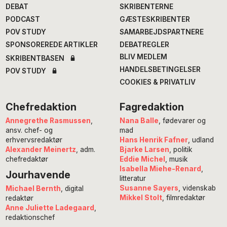
DEBAT
SKRIBENTERNE
PODCAST
GÆSTESKRIBENTER
POV STUDY
SAMARBEJDSPARTNERE
SPONSOREREDE ARTIKLER
DEBATREGLER
BLIV MEDLEM
SKRIBENTBASEN
HANDELSBETINGELSER
POV STUDY
COOKIES & PRIVATLIV
Chefredaktion
Fagredaktion
Annegrethe Rasmussen
,
Nana Balle
, fødevarer og
ansv. chef- og
mad
erhvervsredaktør
Hans Henrik Fafner
, udland
Alexander Meinertz
, adm.
Bjarke Larsen
, politik
chefredaktør
Eddie Michel
, musik
Isabella Miehe-Renard
,
Jourhavende
litteratur
Susanne Sayers
, videnskab
Michael Bernth
, digital
Mikkel Stolt
, filmredaktør
redaktør
Anne Juliette Ladegaard
,
redaktionschef