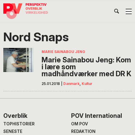
Gå
Skip
Gå
Head
direkte
til
direkte
til
indhold
til
Højr
primær
footer
Søg
på
navigation
Nord Snaps
POV
International
MARIE SAINABOU JENG
Marie Sainabou Jeng: Kom
i lære som
madhåndværker med DR K
25.01.2018
|
Danmark
,
Kultur
Footer
Overblik
POV International
TOPHISTORIER
OM POV
SENESTE
REDAKTION