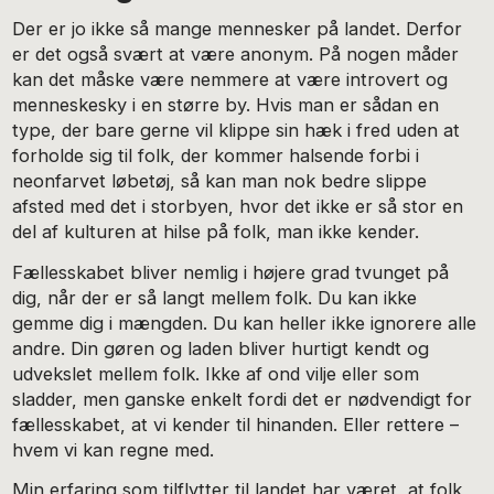
Der er jo ikke så mange mennesker på landet. Derfor
er det også svært at være anonym. På nogen måder
kan det måske være nemmere at være introvert og
menneskesky i en større by. Hvis man er sådan en
type, der bare gerne vil klippe sin hæk i fred uden at
forholde sig til folk, der kommer halsende forbi i
neonfarvet løbetøj, så kan man nok bedre slippe
afsted med det i storbyen, hvor det ikke er så stor en
del af kulturen at hilse på folk, man ikke kender.
Fællesskabet bliver nemlig i højere grad tvunget på
dig, når der er så langt mellem folk. Du kan ikke
gemme dig i mængden. Du kan heller ikke ignorere alle
andre. Din gøren og laden bliver hurtigt kendt og
udvekslet mellem folk. Ikke af ond vilje eller som
sladder, men ganske enkelt fordi det er nødvendigt for
fællesskabet, at vi kender til hinanden. Eller rettere –
hvem vi kan regne med.
Min erfaring som tilflytter til landet har været, at folk