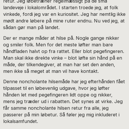
retur. Jeg løbetræner regelmæssigt på de små
landeveje i lokalområdet. I starten troede jeg, at folk
vinkede, fordi jeg var en kuriositet. Jeg har nemtlig ikke
mødt andre løbere på mine ruter endnu. Nu ved jeg, at
sådan gør man på landet.
Der er mange måder at hilse på. Nogle gange nikker
og smiler folk. Men for det meste løfter man bare
håndfladen halvt op fra rattet. Eller blot pegefingeren.
Man skal ikke direkte vinke – blot løfte sin hånd på en
måde, der tilkendegiver, at man har set den anden,
men ikke så meget at man vil have kontakt.
Denne noncholante hilsemåde har jeg efterhånden fået
tilpasset til en løbevenlig udgave, hvor jeg løfter
hånden let med pegefingeren lidt oppe og nikker,
mens jeg træder ud i rabatten. Det synes at virke. Jeg
får samme noncholante hilsen retur fra alle, jeg
passerer på min løbetur. Så føler jeg mig inkluderet i
lokalsamfundet.