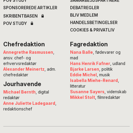
POV STUDY
SAMARBEJDSPARTNERE
SPONSOREREDE ARTIKLER
DEBATREGLER
BLIV MEDLEM
SKRIBENTBASEN
HANDELSBETINGELSER
POV STUDY
COOKIES & PRIVATLIV
Chefredaktion
Fagredaktion
Annegrethe Rasmussen
,
Nana Balle
, fødevarer og
ansv. chef- og
mad
erhvervsredaktør
Hans Henrik Fafner
, udland
Alexander Meinertz
, adm.
Bjarke Larsen
, politik
chefredaktør
Eddie Michel
, musik
Isabella Miehe-Renard
,
Jourhavende
litteratur
Susanne Sayers
, videnskab
Michael Bernth
, digital
Mikkel Stolt
, filmredaktør
redaktør
Anne Juliette Ladegaard
,
redaktionschef