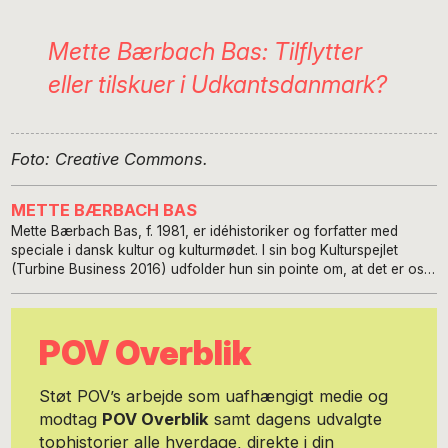
Mette Bærbach Bas: Tilflytter
eller tilskuer i Udkantsdanmark?
Foto: Creative Commons.
METTE BÆRBACH BAS
Mette Bærbach Bas, f. 1981, er idéhistoriker og forfatter med
speciale i dansk kultur og kulturmødet. I sin bog Kulturspejlet
(Turbine Business 2016) udfolder hun sin pointe om, at det er os,
der er de underlige. Dansk kultur er på mange måder ekstrem og
spænder ben for en vellykket interaktion med udlændinge. Efter at
have boet i seks forskellige lande og lært sig seks forskellige
POV Overblik
sprog, har Mette slået sig ned på Mors med sin tyrkiske mand.
Sammen har de to børn, som opdrages efter den grundholdning,
at børnene skal have det bedste fra begge kulturer. Med
Støt POV’s arbejde som uafhængigt medie og
klummeserierne Hverdagsdansk og Udkantsdansk tager Mette
modtag
POV Overblik
samt dagens udvalgte
Bærbach Bas pulsen på danskerne, vores overbevisninger og
tophistorier alle hverdage, direkte i din
handlemønstre. Klummerne tilbyder dig en mulighed for at se dig