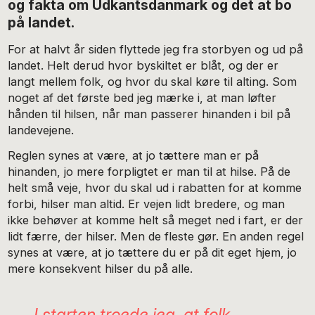
og fakta om Udkantsdanmark og det at bo
på landet.
For at halvt år siden flyttede jeg fra storbyen og ud på
landet. Helt derud hvor byskiltet er blåt, og der er
langt mellem folk, og hvor du skal køre til alting. Som
noget af det første bed jeg mærke i, at man løfter
hånden til hilsen, når man passerer hinanden i bil på
landevejene.
Reglen synes at være, at jo tættere man er på
hinanden, jo mere forpligtet er man til at hilse. På de
helt små veje, hvor du skal ud i rabatten for at komme
forbi, hilser man altid. Er vejen lidt bredere, og man
ikke behøver at komme helt så meget ned i fart, er der
lidt færre, der hilser. Men de fleste gør. En anden regel
synes at være, at jo tættere du er på dit eget hjem, jo
mere konsekvent hilser du på alle.
I starten troede jeg, at folk