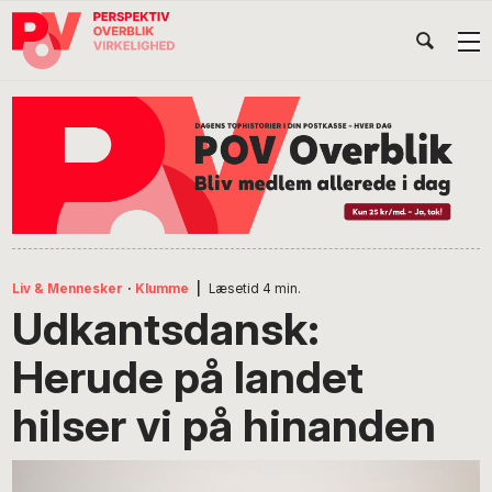
Gå
Skip
Gå
Head
direkte
til
direkte
til
indhold
til
Højr
primær
footer
Søg
på
navigation
POV
International
Liv & Mennesker
·
Klumme
|
Læsetid
4
min.
Udkantsdansk:
Herude på landet
hilser vi på hinanden