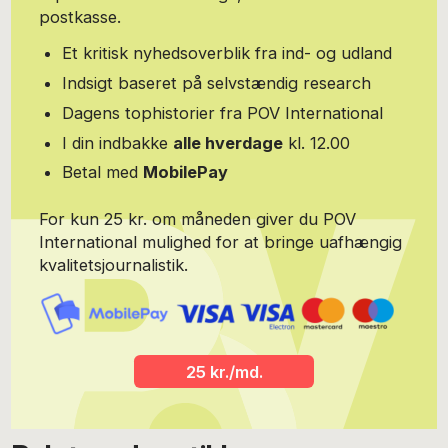
selv lidt udefra og giver næring til eftertænksomhed - og
postkasse.
forhåbentlig også nysgerrighed.
Et kritisk nyhedsoverblik fra ind- og udland
Indsigt baseret på selvstændig research
Dagens tophistorier fra POV International
I din indbakke
alle hverdage
kl. 12.00
Betal med
MobilePay
For kun 25 kr. om måneden giver du POV
International mulighed for at bringe uafhængig
kvalitetsjournalistik.
25 kr./md.