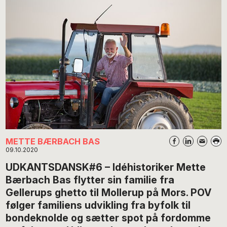
METTE BÆRBACH BAS
09.10.2020
UDKANTSDANSK#6 – Idéhistoriker Mette
Bærbach Bas flytter sin familie fra
Gellerups ghetto til Mollerup på Mors. POV
følger familiens udvikling fra byfolk til
bondeknolde og sætter spot på fordomme