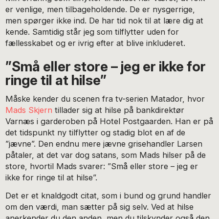
er venlige, men tilbageholdende. De er nysgerrige,
men spørger ikke ind. De har tid nok til at lære dig at
kende. Samtidig står jeg som tilflytter uden for
fællesskabet og er ivrig efter at blive inkluderet.
”Små eller store – jeg er ikke for
ringe til at hilse”
Måske kender du scenen fra tv-serien Matador, hvor
Mads Skjern
tillader sig at hilse på bankdirektør
Varnæs i garderoben på Hotel Postgaarden. Han er på
det tidspunkt ny tilflytter og stadig blot en af de
”jævne”. Den endnu mere jævne grisehandler Larsen
påtaler, at det var dog satans, som Mads hilser på de
store, hvortil Mads svarer: ”Små eller store – jeg er
ikke for ringe til at hilse”.
Det er et knaldgodt citat, som i bund og grund handler
om den værdi, man sætter på sig selv. Ved at hilse
anerkender du den anden, men du tilskynder også den