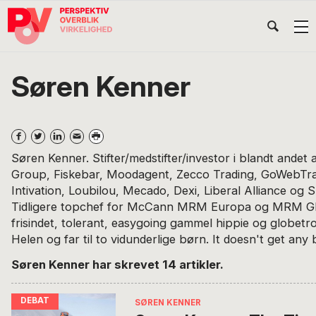
Gå
Skip
Gå
Head
direkte
til
direkte
til
indhold
til
Højr
primær
footer
Søg
på
navigation
Søren Kenner
POV
International
Søren Kenner. Stifter/medstifter/investor i blandt andet
Group, Fiskebar, Moodagent, Zecco Trading, GoWebTr
Intivation, Loubilou, Mecado, Dexi, Liberal Alliance o
Tidligere topchef for McCann MRM Europa og MRM Glo
frisindet, tolerant, easygoing gammel hippie og globetrot
Helen og far til to vidunderlige børn. It doesn't get any 
Søren Kenner har skrevet 14 artikler.
SØREN KENNER