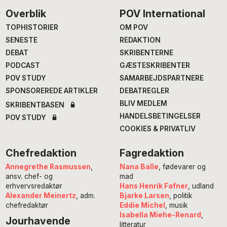
Footer
Overblik
POV International
TOPHISTORIER
OM POV
SENESTE
REDAKTION
DEBAT
SKRIBENTERNE
PODCAST
GÆSTESKRIBENTER
POV STUDY
SAMARBEJDSPARTNERE
SPONSOREREDE ARTIKLER
DEBATREGLER
BLIV MEDLEM
SKRIBENTBASEN
HANDELSBETINGELSER
POV STUDY
COOKIES & PRIVATLIV
Chefredaktion
Fagredaktion
Annegrethe Rasmussen
,
Nana Balle
, fødevarer og
ansv. chef- og
mad
erhvervsredaktør
Hans Henrik Fafner
, udland
Alexander Meinertz
, adm.
Bjarke Larsen
, politik
chefredaktør
Eddie Michel
, musik
Isabella Miehe-Renard
,
Jourhavende
litteratur