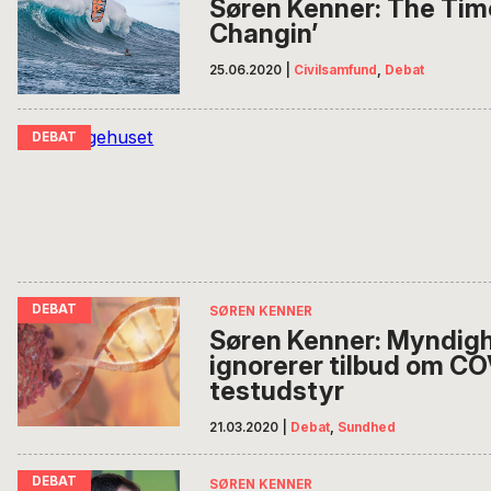
Søren Kenner: The Tim
Changin’
25.06.2020
|
Civilsamfund
,
Debat
SØREN KENNER
Søren Kenner: Myndig
ignorerer tilbud om C
testudstyr
21.03.2020
|
Debat
,
Sundhed
SØREN KENNER