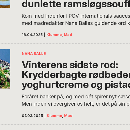
dunlette ramsløgssouff
Kom med indenfor i POV Internationals sauces
med madredaktør Nana Balles guidende ord k
mestre de flydende franske klassikere. I den
18.04.2025
|
Klumme
,
Mad
det béchamel!
NANA BALLE
Vinterens sidste rod:
Krydderbagte rødbede
yoghurtcreme og pista
Foråret banker på, og med dét spirer nyt sæs
Men inden vi overgiver os helt, er det på sin p
afsked med en af vintersæsonens mest alsidi
07.03.2025
|
Klumme
,
Mad
hårdtarbejdende rodfrugter. Her får du opskri
skønneste ret med rødbeder og pistacie.