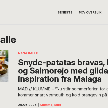
SENESTE
POV OVERBLIK
alle
NANA BALLE
Snyde-patatas bravas, 
og Salmorejo med gild
inspiration fra Malaga
MAD // KLUMME – “Nu står sommerferien for d
kommer snart vermouth og kold orangevin på bo
bornholmske fiskerleje, hvor hele klanen indlog
26.06.2026
|
Klumme
,
Mad
uger,” skriver Nana Balle. Så skal der servere