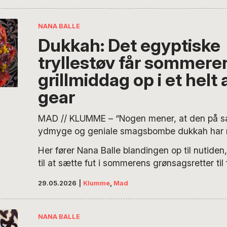
småretter til den store guldmedalje, flere af
inspiration fra Malaga, men tilpasset danske f
NANA BALLE
Dukkah: Det egyptiske
tryllestøv får sommere
grillmiddag op i et helt
gear
MAD // KLUMME – “Nogen mener, at den på s
ydmyge og geniale smagsbombe dukkah har r
tilbage til oldtidens Egypten. Og det giver ve
Her fører Nana Balle blandingen op til nutiden
forestille sig, hvordan nødder og krydderier er 
til at sætte fut i sommerens grønsagsretter til
et aromatisk pulver, man har kunnet dyppe sit
aften rundt om grillen.
vendte hjem fra en travl dag med at pudse Sfi
29.05.2026
|
Klumme
,
Mad
æselmælk til Cleopatras morgenbad”.
NANA BALLE