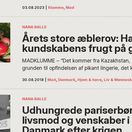
smagfulde alternativer op til burgermanien o
03.08.2023
|
Klumme
,
Mad
bjergene. Og sommerens dejligste måltider e
fremtryller af tidens friske grønne sager. Som
denne sødmefulde kålservering. Så sad vi der
NANA BALLE
pæretræet i den vild med vilje’de have, der…
Årets store æblerov: H
kundskabens frugt på 
MADKLUMME – “Det kommer fra Kazakhstan, de
grunden til opfindelsen af pikant lingerie, de
ristet brød og så er det overalt lige nu. Sig hej
30.08.2018
|
Mad
,
Danmark
,
Hjem & have
,
Liv & Mennesk
på rov – det er nu de er her!” I denne uges
madklumme indvier Nana Balle dig i historien
sensommerens kødfulde frugt…
NANA BALLE
Udhungrede pariserbør
livsmod og venskaber i
Danmark efter krigen