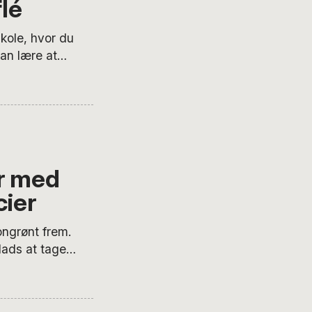
lé
kole, hvor du
an lære at
ne uge gælder
r med
cier
ongrønt frem.
lads at tage
ge og
ften på den