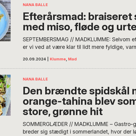
NANA BALLE
Efterårsmad: braiseret 
med miso, fløde og urte
SEPTEMBERSMAG // MADKLUMME: Selvom efter
er vi ved at være klar til lidt mere fyldige, va
jeg. Her mødes sæsonens grønt i det ikoniske
20.09.2024
|
Klumme
,
Mad
Römertopfen, hvor spidskål får lidt kærlighed f
smør og umami-boosteren, miso. Resultatet e
fyldig gang braiseret spidskål med masser a
NANA BALLE
Den brændte spidskål
orange-tahina blev s
store, grønne hit
SOMMERGLÆDER // MADKLUMME – Gastro-gen
breder sig stædigt i sommerlandet, hvor der 