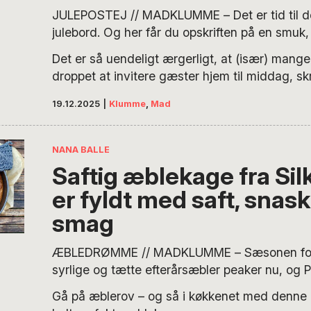
JULEPOSTEJ // MADKLUMME – Det er tid til de
julebord. Og her får du opskriften på en smuk
indbagt postej, hvor saftig frilandsgris krydre
Det er så uendeligt ærgerligt, at (især) mange
muskat, tørret frugt og både valnødder og pist
droppet at invitere gæster hjem til middag, sk
ikke svær at lave, og POV’s Nana Balle tager 
madredaktøren, der elsker selskaber som selve
vejen gennem tilberedningen, så du uden frygt
19.12.2025
|
Klumme
,
Mad
glade gæster til julebord.
NANA BALLE
Saftig æblekage fra Sil
er fyldt med saft, snas
smag
ÆBLEDRØMME // MADKLUMME – Sæsonen for
syrlige og tætte efterårsæbler peaker nu, og 
medredaktør Nana Balle sanker i lade. Nogle 
Gå på æblerov – og så i køkkenet med denne 
i denne æblekage, der med kombinationen af æ