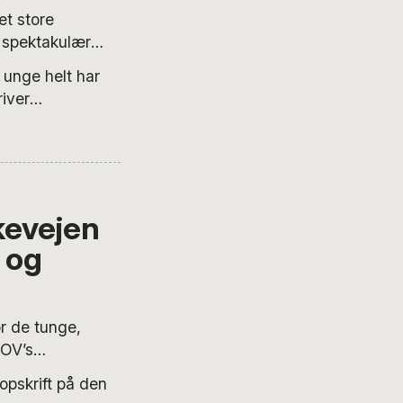
t store
, spektakulær
s med salvie,
 unge helt har
acier. Den er
river
dig i hånden hele
 livet.
 kan invitere 15
kevejen
k og
 de tunge,
POV’s
af æblerne ender
opskrift på den
bler, appelsin,