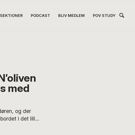
Hea
SEKTIONER
PODCAST
BLIV MEDLEM
POV STUDY
Høj
N’oliven
as med
øren, og der
rdet i det lille
erer sig et par
s spanske