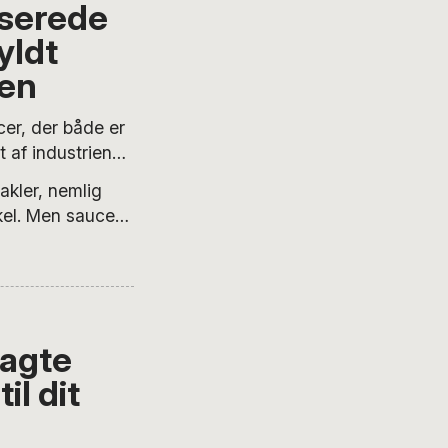
iserede
yldt
uen
er, der både er
t af industriens
lle om béarnaisen
akler, nemlig
te dattersauce,
ikel. Men saucen
ger og er også
 velfærdsgris
bagte
il dit