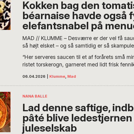
Kokken bag den tomat
béarnaise havde også f
elefantsnabel på men
MAD // KLUMME – Desværre er der vel få sauc
så højt elsket – og så samtidig er så skampule
gyselige tricks, skriver madredaktør Nana Ba
“Her serveres saucen til et af forårets små mir
i denne klumme, der fører hen mod dens afled
ristet torskerogn, garneret med lidt frisk fenn
“sauce choron”:
er skøn til mange andre slags fisk og grøntsa
06.04.2026
|
Klumme
,
Mad
herlig, hvis man har mod på at grille et stykke
hårdt, og lade midten forblive ret rosa”.
NANA BALLE
Lad denne saftige, ind
pâté blive ledestjernen t
juleselskab