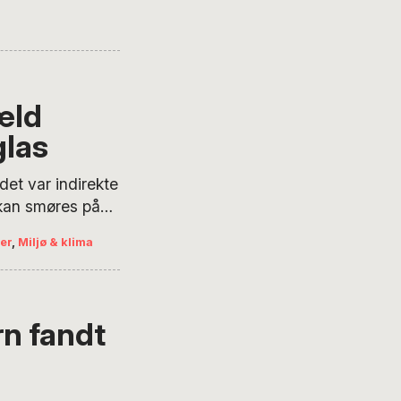
g pommes frites-
r dem, man selv
 for eksempel
! Under
æld
glas
t var indirekte
t kan smøres på
 til æblet og gå
er
,
Miljø & klima
 om
n fandt