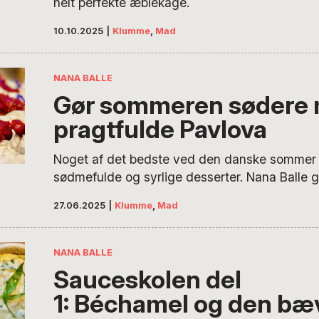
helt perfekte æblekage.
citron og valnødder sender tankerne til Centr
betegnet byen Almaty i Kazakhstan, som er de
10.10.2025
|
Klumme
,
Mad
æbles hjemby.
NANA BALLE
Gør sommeren sødere
pragtfulde Pavlova
Noget af det bedste ved den danske sommer
sødmefulde og syrlige desserter. Nana Balle gi
opskrift på den perfekte Pavlova – lige til at 
27.06.2025
|
Klumme
,
Mad
glæde dine sommergæster med.
NANA BALLE
Sauceskolen del
1: Béchamel og den bæ