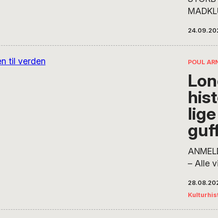
MADKL
har side
24.09.20
1980’er
kogebog
madakti
POUL AR
Hahnem
Lon
hjem. I
hist
artikel
Interna
lige 
os med
guff
ventet 
gensyn
ANMEL
farveri
– Alle v
mangef
London
madsce
28.08.20
der ads
vi blan
Kulturhis
har en 
snegle 
vi trod
søtunge