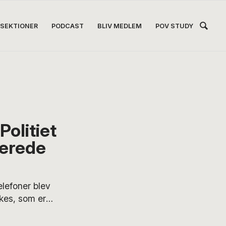
Hea
SEKTIONER
PODCAST
BLIV MEDLEM
POV STUDY
Høj
Politiet
serede
efoner blev
bikes, som er
og advarer
bølge af