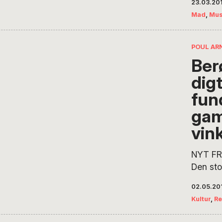
23.03.20
restaura
Mad
,
Mus
den bed
han nog
mens d
POUL AR
prisbel
Ber
Dausgaa
dig
College
ved mat
fun
ga
vin
NYT FR
Den sto
poet Sa
02.05.20
Colerid
Kultur
,
Re
fundet i
vinkæld