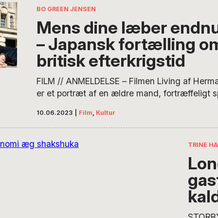
både ti
BO GREEN JENSEN
og andr
Mens dine læber endnu
dobbeltt
– Japansk fortælling om
figurer
karakte
britisk efterkrigstid
beskæft
og seks
FILM // ANMELDELSE – Filmen Living af Herma
præfere
er et portræt af en ældre mand, fortræffeligt spi
tvivl a
Nighy, der har ladet livet passere, da en kræ
10.06.2023
|
Film
,
Kultur
Shakes
hans øjne for en anden livsindstilling. Filmen 
The De
af Kurosawas kanoniserede værk Ikuru, men Liv
sin helt…
TRINE H
Lon
gas
kal
STORB