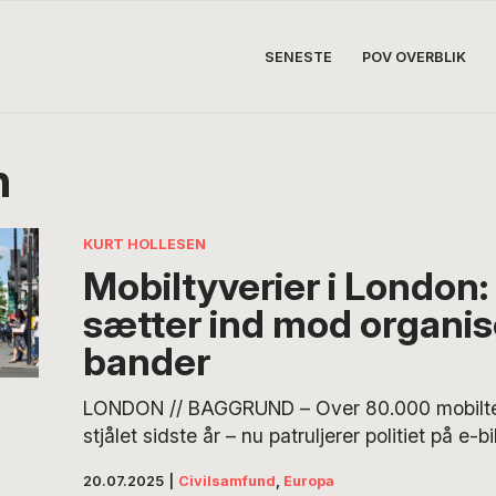
SENESTE
POV OVERBLIK
n
KURT HOLLESEN
Mobiltyverier i London: 
sætter ind mod organi
bander
LONDON // BAGGRUND – Over 80.000 mobiltel
stjålet sidste år – nu patruljerer politiet på e-
særligt manøvredygtige og hurtige elcykler, 
20.07.2025
|
Civilsamfund
,
Europa
fodgængere med blå skilte på fortovet. En ny 