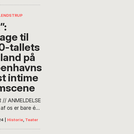
lle bander på
nupper telefoner
LENDSTRUP
”:
age til
0-tallets
land på
enhavns
t intime
imscene
 // ANMELDELSE
 af os er bare én
en nogle gange
24
|
Historie
,
Teater
ælge. Titlen
– OR – refererer