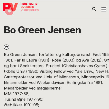
Gå
Skip
Gå
Head
direkte
til
direkte
til
indhold
til
Højr
primær
footer
Søg
på
navigation
Bo Green Jensen
POV
International
Bo Green Jensen, forfatter og kulturjournalist. Født 19
1981. Far til Laura (1991), Rose (2003) og Ava (2012). Gi
og bor i Snekkersten. Student (Christianshavns Gymn.) 
(Kbhs Univ.) 1980; Visiting Fellow ved Yale Univ., New 
Gæsteprofessor ved Univ. of Minnesota, Minneapolis 19
filmanmelder ved Weekendavisen Berlingske fra 1981.
Medarbejder ved magasinerne:
MM 1977-88;
Tusind Øjne 1977-90;
Øjeblikket 1991-95;