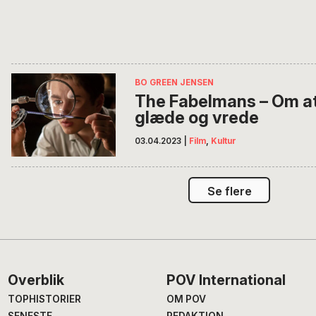
BO GREEN JENSEN
The Fabelmans – Om at 
glæde og vrede
03.04.2023
|
Film
,
Kultur
Se flere
Footer
Overblik
POV International
TOPHISTORIER
OM POV