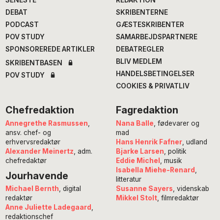
SENESTE
REDAKTION
DEBAT
SKRIBENTERNE
PODCAST
GÆSTESKRIBENTER
POV STUDY
SAMARBEJDSPARTNERE
SPONSOREREDE ARTIKLER
DEBATREGLER
BLIV MEDLEM
SKRIBENTBASEN
HANDELSBETINGELSER
POV STUDY
COOKIES & PRIVATLIV
Chefredaktion
Fagredaktion
Annegrethe Rasmussen
,
Nana Balle
, fødevarer og
ansv. chef- og
mad
erhvervsredaktør
Hans Henrik Fafner
, udland
Alexander Meinertz
, adm.
Bjarke Larsen
, politik
chefredaktør
Eddie Michel
, musik
Isabella Miehe-Renard
,
Jourhavende
litteratur
Susanne Sayers
, videnskab
Michael Bernth
, digital
Mikkel Stolt
, filmredaktør
redaktør
Anne Juliette Ladegaard
,
redaktionschef