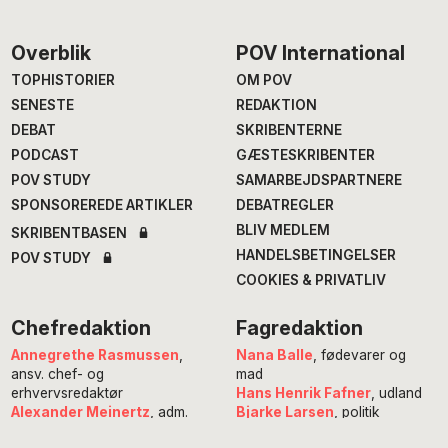
Footer
Overblik
POV International
TOPHISTORIER
OM POV
SENESTE
REDAKTION
DEBAT
SKRIBENTERNE
PODCAST
GÆSTESKRIBENTER
POV STUDY
SAMARBEJDSPARTNERE
SPONSOREREDE ARTIKLER
DEBATREGLER
BLIV MEDLEM
SKRIBENTBASEN
HANDELSBETINGELSER
POV STUDY
COOKIES & PRIVATLIV
Chefredaktion
Fagredaktion
Annegrethe Rasmussen
,
Nana Balle
, fødevarer og
ansv. chef- og
mad
erhvervsredaktør
Hans Henrik Fafner
, udland
Alexander Meinertz
, adm.
Bjarke Larsen
, politik
chefredaktør
Eddie Michel
, musik