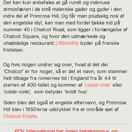
Det kan kun anbefales at gå rundt og indsnuse
atmosfæren i de små maleriske gader og gyder i den
indre del af Primrose Hill. Og får man pludselig nok af
den engelske idyl, kan man med fordel tjekke ind på
nummer 40 i Chalcot Road, som ligger i forlængelse af
Chalcot Square, og hvor den udmærkede og
uhøjtidelige restaurant
L’Absinthe
byder på franske
fristelser.
Og hvis nogen undrer sig over, hvad al det der
’Chalcot’
er for noget, så er det et navn, som stammer
helt tilbage fra romernes tid i England fra år 44 til
starten af 400-tallet og kommer af
’ceald-cote’
eller
’calde-cote’,
som betyder ’koldt hus’.
Siden blev det også et engelsk efternavn, og Primrose
Hill blev i 1850’erne udstykket fra et område ejet af
Chalcot Estate
.
POV International har ingen betalingsmur, og