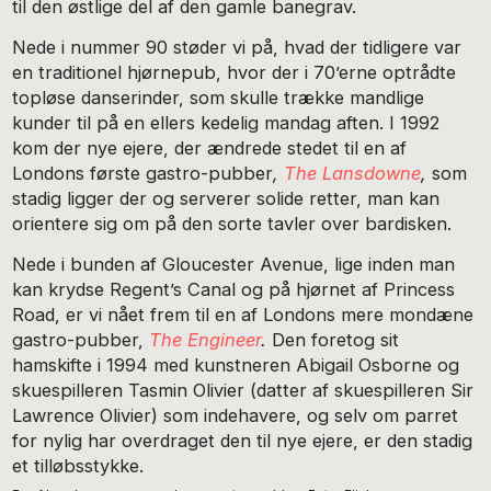
til den østlige del af den gamle banegrav.
Nede i nummer 90 støder vi på, hvad der tidligere var
en traditionel hjørnepub, hvor der i 70’erne optrådte
topløse danserinder, som skulle trække mandlige
kunder til på en ellers kedelig mandag aften. I 1992
kom der nye ejere, der ændrede stedet til en af
Londons første gastro-pubber
,
The Lansdowne
,
som
stadig ligger der og serverer solide retter, man kan
orientere sig om på den sorte tavler over bardisken.
Nede i bunden af Gloucester Avenue, lige inden man
kan krydse Regent’s Canal og på hjørnet af Princess
Road, er vi nået frem til en af Londons mere mondæne
gastro-pubber,
The Engineer
.
Den foretog sit
hamskifte i 1994 med kunstneren Abigail Osborne og
skuespilleren Tasmin Olivier (datter af skuespilleren Sir
Lawrence Olivier) som indehavere, og selv om parret
for nylig har overdraget den til nye ejere, er den stadig
et tilløbsstykke.