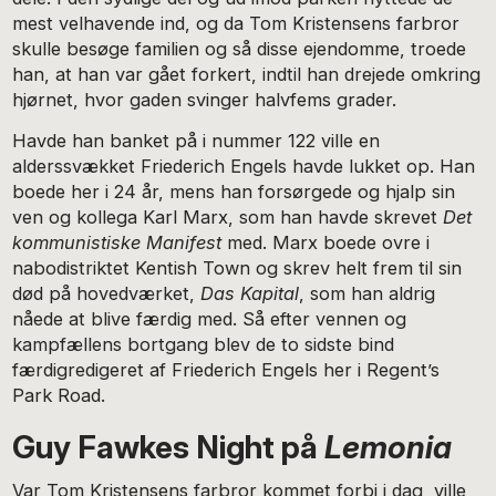
mest velhavende ind, og da Tom Kristensens farbror
skulle besøge familien og så disse ejendomme, troede
han, at han var gået forkert, indtil han drejede omkring
hjørnet, hvor gaden svinger halvfems grader.
Havde han banket på i nummer 122 ville en
alderssvækket Friederich Engels havde lukket op. Han
boede her i 24 år, mens han forsørgede og hjalp sin
ven og kollega Karl Marx, som han havde skrevet
Det
kommunistiske Manifest
med. Marx boede ovre i
nabodistriktet Kentish Town og skrev helt frem til sin
død på hovedværket,
Das Kapital
, som han aldrig
nåede at blive færdig med. Så efter vennen og
kampfællens bortgang blev de to sidste bind
færdigredigeret af Friederich Engels her i Regent’s
Park Road.
Guy Fawkes Night på
Lemonia
Var Tom Kristensens farbror kommet forbi i dag, ville