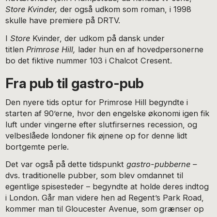
Store Kvinder,
der også udkom som roman, i 1998
skulle have premiere på DRTV.
I
Store
Kvinder, der udkom på dansk under
titlen
Primrose Hill,
lader hun en af hovedpersonerne
bo det fiktive nummer 103 i Chalcot Cresent.
Fra pub til gastro-pub
Den nyere tids optur for Primrose Hill begyndte i
starten af 90’erne, hvor den engelske økonomi igen fik
luft under vingerne efter slutfirsernes recession, og
velbeslåede londoner fik øjnene op for denne lidt
bortgemte perle.
Det var også på dette tidspunkt
gastro-pubberne –
dvs. traditionelle pubber, som blev omdannet til
egentlige spisesteder – begyndte at holde deres indtog
i London. Går man videre hen ad Regent’s Park Road,
kommer man til Gloucester Avenue, som grænser op