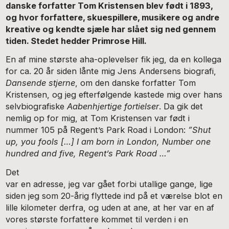
danske forfatter Tom Kristensen blev født i 1893,
og hvor forfattere, skuespillere, musikere og andre
kreative og kendte sjæle har slået sig ned gennem
tiden. Stedet hedder Primrose Hill.
En af mine største aha-oplevelser fik jeg, da en kollega
for ca. 20 år siden lånte mig Jens Andersens biografi,
Dansende stjerne
, om den danske forfatter Tom
Kristensen, og jeg efterfølgende kastede mig over hans
selvbiografiske
Aabenhjertige fortielser
. Da gik det
nemlig op for mig, at Tom Kristensen var født i
nummer 105 på Regent’s Park Road i London:
”Shut
up, you fools […] I am born in London, Number one
hundred and five, Regent’s Park Road …”
Det
var en adresse, jeg var gået forbi utallige gange, lige
siden jeg som 20-årig flyttede ind på et værelse blot en
lille kilometer derfra, og uden at ane, at her var en af
vores største forfattere kommet til verden i en