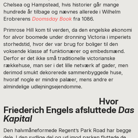
Chelsea og Hampstead, hvis historier går mange
hundrede år tilbage og nævnes allerede i Wilhelm
Erobrerens
Doomsday Book
fra 1086.
Primrose Hill kom til verden, da den engelske økonomi
for alvor boomede under dronning Victoria i imperiets
storhedstid, hvor der var brug for boliger til den
voksende klasse af funktionærer og embedsmænd.
Derfor er det ikke små traditionelle victorianske
rækkehuse, man ser i det lille netværk af gader, men
derimod smukt dekorerede sammenbyggede huse,
hvoraf nogle er mindre palæer, mens andre er
almindelige udlejningsejendomme.
Hvor
Friederich Engels afsluttede
Das
Kapital
Den halvmåneformede Regent’s Park Road har begge
dele. I den sydlige del og ud imod parken flyttede de