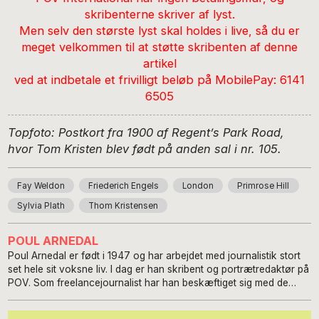
skribenterne skriver af lyst.
Men selv den største lyst skal holdes i live, så du er
meget velkommen til at støtte skribenten af denne
artikel
ved at indbetale et frivilligt beløb på MobilePay: 6141
6505
Topfoto: Postkort fra 1900 af Regent’s Park Road,
hvor Tom Kristen blev født på anden sal i nr. 105.
Fay Weldon
Friederich Engels
London
Primrose Hill
Sylvia Plath
Thom Kristensen
POUL ARNEDAL
Poul Arnedal er født i 1947 og har arbejdet med journalistik stort
set hele sit voksne liv. I dag er han skribent og portrætredaktør på
POV. Som freelancejournalist har han beskæftiget sig med de
fleste discipliner og sagsområder inden for journalistikken – både
som skrivende journalist, tv-tilrettelægger og forfatter. Han har