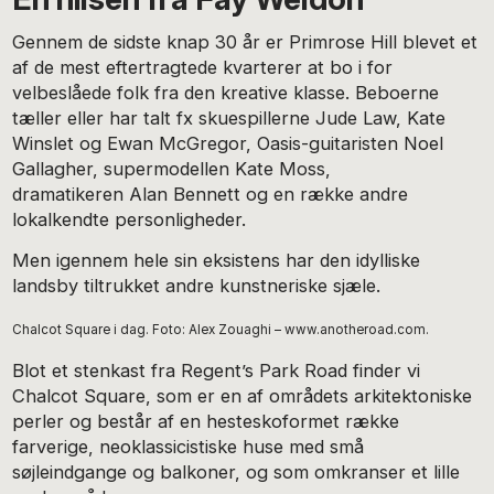
Gennem de sidste knap 30 år er Primrose Hill blevet et
af de mest eftertragtede kvarterer at bo i for
velbeslåede folk fra den kreative klasse. Beboerne
tæller eller har talt fx skuespillerne Jude Law, Kate
Winslet og Ewan McGregor, Oasis-guitaristen Noel
Gallagher, supermodellen Kate Moss,
dramatikeren Alan Bennett og en række andre
lokalkendte personligheder.
Men igennem hele sin eksistens har den idylliske
landsby tiltrukket andre kunstneriske sjæle.
Chalcot Square i dag. Foto: Alex Zouaghi – www.anotheroad.com.
Blot et stenkast fra Regent’s Park Road finder vi
Chalcot Square, som er en af områdets arkitektoniske
perler og består af en hesteskoformet række
farverige, neoklassicistiske huse med små
søjleindgange og balkoner, og som omkranser et lille