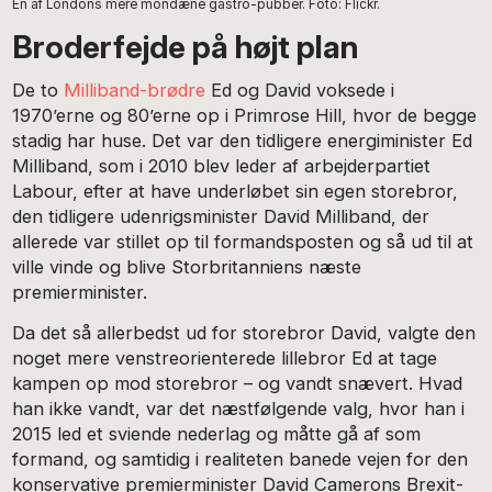
En af Londons mere mondæne gastro-pubber. Foto: Flickr.
Broderfejde på højt plan
De to
Milliband-brødre
Ed og David voksede i
1970’erne og 80’erne op i Primrose Hill, hvor de begge
stadig har huse. Det var den tidligere energiminister Ed
Milliband, som i 2010 blev leder af arbejderpartiet
Labour, efter at have underløbet sin egen storebror,
den tidligere udenrigsminister David Milliband, der
allerede var stillet op til formandsposten og så ud til at
ville vinde og blive Storbritanniens næste
premierminister.
Da det så allerbedst ud for storebror David, valgte den
noget mere venstreorienterede lillebror Ed at tage
kampen op mod storebror – og vandt snævert. Hvad
han ikke vandt, var det næstfølgende valg, hvor han i
2015 led et sviende nederlag og måtte gå af som
formand, og samtidig i realiteten banede vejen for den
konservative premierminister David Camerons Brexit-