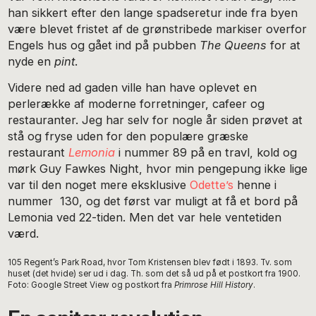
han sikkert efter den lange spadseretur inde fra byen
være blevet fristet af de grønstribede markiser overfor
Engels hus og gået ind på pubben
The Queens
for at
nyde en
pint
.
Videre ned ad gaden ville han have oplevet en
perlerække af moderne forretninger, cafeer og
restauranter. Jeg har selv for nogle år siden prøvet at
stå og fryse uden for den populære græske
restaurant
Lemonia
i nummer 89 på en travl, kold og
mørk Guy Fawkes Night, hvor min pengepung ikke lige
var til den noget mere eksklusive
Odette’s
henne i
nummer 130, og det først var muligt at få et bord på
Lemonia ved 22-tiden. Men det var hele ventetiden
værd.
105 Regent’s Park Road, hvor Tom Kristensen blev født i 1893. Tv. som
huset (det hvide) ser ud i dag. Th. som det så ud på et postkort fra 1900.
Foto: Google Street View og postkort fra
Primrose Hill History
.