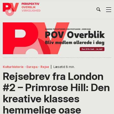
Gå
Skip
Gå
Head
direkte
til
direkte
til
indhold
til
Højr
primær
footer
Søg
på
navigation
POV
International
Kulturhistorie
·
Europa
·
Rejse
|
Læsetid
8
min.
Rejsebrev fra London
#2 – Primrose Hill: Den
kreative klasses
hemmelige oase