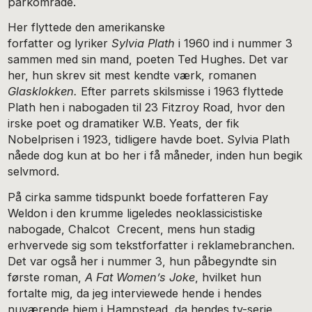
parkområde.
Her flyttede den amerikanske
forfatter og lyriker
Sylvia Plath
i 1960 ind i nummer 3
sammen med sin mand, poeten Ted Hughes. Det var
her, hun skrev sit mest kendte værk, romanen
Glasklokken.
Efter parrets skilsmisse i 1963 flyttede
Plath hen i nabogaden til 23 Fitzroy Road, hvor den
irske poet og dramatiker W.B. Yeats, der fik
Nobelprisen i 1923, tidligere havde boet. Sylvia Plath
nåede dog kun at bo her i få måneder, inden hun begik
selvmord.
På cirka samme tidspunkt boede forfatteren Fay
Weldon i den krumme ligeledes neoklassicistiske
nabogade, Chalcot Crecent, mens hun stadig
erhvervede sig som tekstforfatter i reklamebranchen.
Det var også her i nummer 3, hun påbegyndte sin
første roman,
A Fat Women’s Joke
, hvilket hun
fortalte mig, da jeg interviewede hende i hendes
nuværende hjem i Hampstead, da hendes tv-serie,