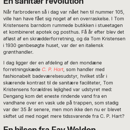
En sanitær revolution
Når farbroderen så i dag var nået hen til nummer 105,
ville han have fået sig noget af en overraskelse. I Tom
Kristensens barndom rummede butikken i stueetagen
et kombineret apotek og posthus. Få år efter blev det
afløst af en skrædderforretning, og da Tom Kristensen
i 1930 genbesøgte huset, var der en italiensk
grønthandler.
I dag ligger der en afdeling af den mondæne
forretningskæde
C. P. Hart
, som handler med
fashionabelt badeværelsesudstyr, hvilket står i
skærende kontrast til de sanitære faciliteter, Tom
Kristensens forældres lejlighed var udstyret med:
Dengang kom det eneste rindende vand fra en
vandhane over en vask ude på trappen, som stadig
var der 35 år senere, men mon ikke den nu er blevet
skiftet ud med noget mere tidssvarende fra C. P. Hart?
En hilsen fra Fay Weldon