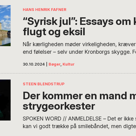
sprogkyndige, og måske afslører vores måde 
mere om os selv, end vi tror. Min…
HANS HENRIK FAFNER
“Syrisk jul”: Essays om k
flugt og eksil
Når kærligheden møder virkeligheden, kræver 
end følelser – selv under Kronborgs skygge. F
med grænser, regler og dokumenter er kærlig
30.10.2024
|
Bøger
,
Kultur
noget mere komplicerede. Ny bog af syriske O
STEEN BLENDSTRUP
Der kommer en mand m
strygeorkester
SPOKEN WORD // ANMELDELSE – Det er ikke s
kan vi godt trække på smilebåndet, men digte
standupkomikeren, sangeren (og meget andet