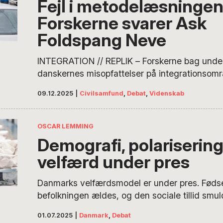
Fejl i metodelæsningen
Forskerne svarer Ask
Foldspang Neve
INTEGRATION // REPLIK – Forskerne bag und
danskernes misopfattelser på integrationsomr
de metodiske forhold, som Ask Foldspang Neve 
09.12.2025
|
Civilsamfund
,
Debat
,
Videnskab
POV. Neves indlæg bygger på centrale fejllæs
påstande, som ifølge forskerne kræver en fagli
OSCAR LEMMING
Demografi, polarisering
velfærd under pres
Danmarks velfærdsmodel er under pres. Fødsels
befolkningen ældes, og den sociale tillid smuld
tør tale åbent om assimilation, arbejdsstyrke 
01.07.2025
|
Danmark
,
Debat
værdier, risikerer vi at miste sammenhængskr