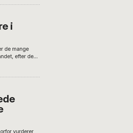
e i
 er de mange
andet, efter den
lede
e
rfor vurderer