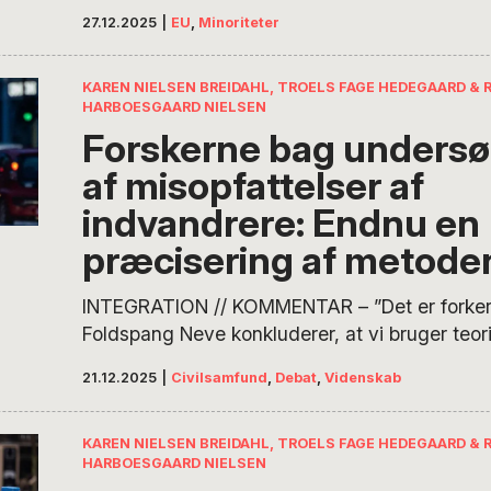
Danmark måske diskriminerende. Set i lyset af
27.12.2025
|
EU
,
Minoriteter
aktuelle immigrationsdebat er spørgsmålet, o
nedrivningerne overhovedet kommer til at gør
forskel, og om man ikke blot bidrager til etab
KAREN NIELSEN BREIDAHL, TROELS FAGE HEDEGAARD & 
HARBOESGAARD NIELSEN
et bredere parallelt samfund. Jeg er nabo til…
Forskerne bag unders
af misopfattelser af
indvandrere: Endnu en
præcisering af metode
INTEGRATION // KOMMENTAR – ”Det er forkert
Foldspang Neve konkluderer, at vi bruger teo
tænkning til at dømme danskerne”, skriver fo
21.12.2025
|
Civilsamfund
,
Debat
,
Videnskab
undersøgelsen om danskernes opfattelse af kri
ikke-vestlige indvandrere i et modsvar. På t
finder vi negative misopfattelser af indvandr
KAREN NIELSEN BREIDAHL, TROELS FAGE HEDEGAARD & 
HARBOESGAARD NIELSEN
holdninger, og det peger på…