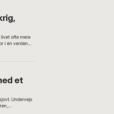
at bruge det på
rig,
livet ofte mere
or i en verden
hedens vilkår
dai al Zoubi.
ed et
jovt. Undervejs
ren,
) Mazen Ismail