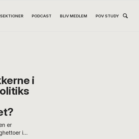
Hea
SEKTIONER
PODCAST
BLIV MEDLEM
POV STUDY
Høj
kerne i
litiks
et?
en er
ghettoer i