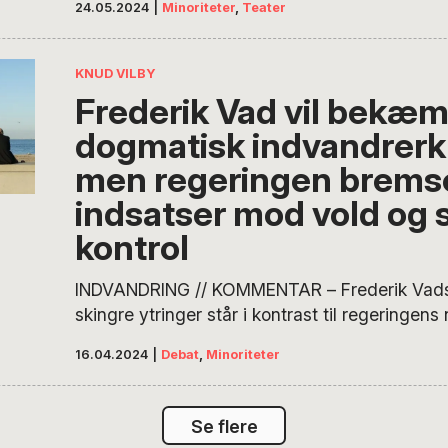
24.05.2024
|
Minoriteter
,
Teater
er ude i alvorligt ærinde. Hvis vi overlever i n
kan opleves på Nørrebro Teater, er talte tank
hvad tænker Mazen så på? Først…
KNUD VILBY
Frederik Vad vil bekæ
dogmatisk indvandrerku
men regeringen brems
indsatser mod vold og s
kontrol
INDVANDRING // KOMMENTAR – Frederik Vad
skingre ytringer står i kontrast til regeringen
de områder, han som socialdemokratisk udlæ
16.04.2024
|
Debat
,
Minoriteter
fremhæver som vigtige, skriver Knud Vilby. D
flygtninge til Danmark, og flere og flere indv
efterkommere er i arbejde. I nogle – men ikke a
Se flere
indvandrermiljøer er der…