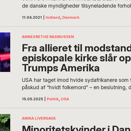
de danske myndigheder tilsyneladende forhol
Damaskus anderledes end kolleger i andre EU
11.04.2021
|
Indland
,
Danmark
syriske flygtninge nu mister opholdstilladelsen
Danmark? Svaret er, at den danske regering 
anden vurdering af situationen i Syrien, men 
ANNEGRETHE RASMUSSEN
regeringens lov fra 2015 og VLAK og DF’s…
Fra allieret til modstan
episkopale kirke slår o
Trumps Amerika
USA har taget imod hvide sydafrikanere som 
påskud af “hvidt folkemord” – en beslutning, 
international kritik.
15.05.2025
|
Politik
,
USA
ANIKA LIVERSAGE
Minoritetskvinder i Da