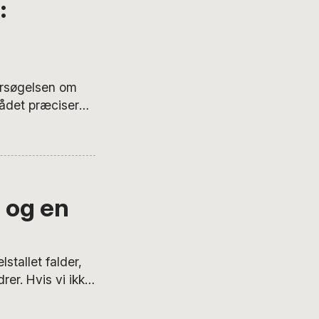
:
ersøgelsen om
ådet præciserer
kritiserer i
ninger og
g rettelse.
 og en
tallet falder,
rer. Hvis vi ikke
og fælles
aften.