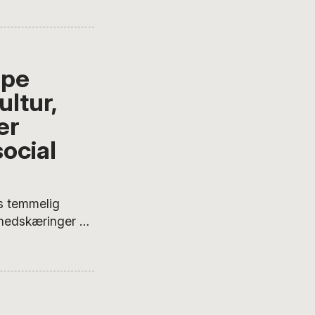
at, som lige nu
er med musik. Og
mpe
ltur,
er
ocial
s temmelig
s nedskæringer på
ndingeordfører
er kommer få
andrere og deres
lle –