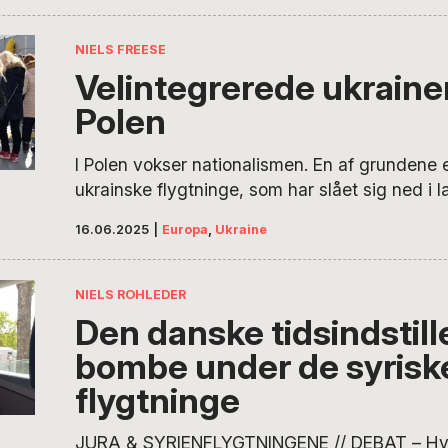
NIELS FREESE
Velintegrerede ukrainer
Polen
I Polen vokser nationalismen. En af grundene
ukrainske flygtninge, som har slået sig ned i l
russiske invasion i 2022.
16.06.2025
|
Europa
,
Ukraine
NIELS ROHLEDER
Den danske tidsindstil
bombe under de syrisk
flygtninge
JURA & SYRIENFLYGTNINGENE // DEBAT – Hvo