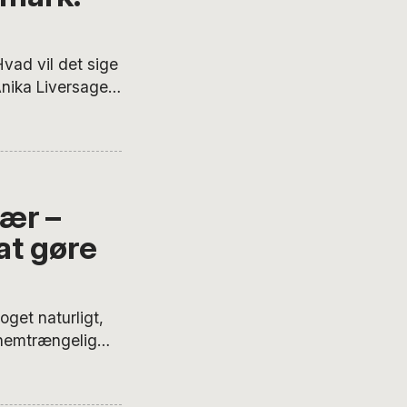
ad vil det sige
Anika Liversage
 i en stærk serie
tskvinders kamp
marks Statistik
ær –
at gøre
get naturligt,
nnemtrængelig
lte regler. Det
e selv de mest