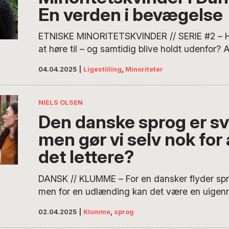
En verden i bevægelse
ETNISKE MINORITETSKVINDER // SERIE #2 – Hv
at høre til – og samtidig blive holdt udenfor? 
tager os med ind i sit eget livs migrationsspor
04.04.2025
|
Ligestilling
,
Minoriteter
om vold, modstandskraft og etniske minorite
for frihed og værdighed. Hvert år udgiver Dan
publikationen Indvandrere i Danmark. I…
NIELS OLSEN
Den danske sprog er sv
men gør vi selv nok for 
det lettere?
DANSK // KLUMME – For en dansker flyder spro
men for en udlænding kan det være en uige
labyrint af lydændringer, undtagelser og uudta
02.04.2025
|
Klumme
,
sprog
danske sprog rummer nuancer, der kan forvirr