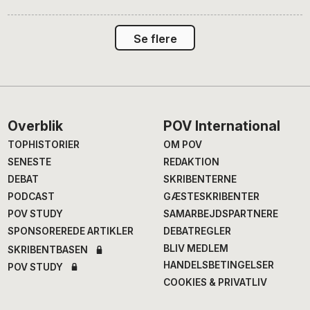
Se flere
Footer
Overblik
POV International
TOPHISTORIER
OM POV
SENESTE
REDAKTION
DEBAT
SKRIBENTERNE
PODCAST
GÆSTESKRIBENTER
POV STUDY
SAMARBEJDSPARTNERE
SPONSOREREDE ARTIKLER
DEBATREGLER
BLIV MEDLEM
SKRIBENTBASEN
HANDELSBETINGELSER
POV STUDY
COOKIES & PRIVATLIV