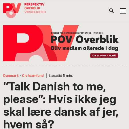
Gå
Skip
Gå
Head
direkte
til
direkte
til
indhold
til
Højr
primær
footer
Søg
på
navigation
POV
International
Danmark
·
Civilsamfund
|
Læsetid
5
min.
“Talk Danish to me,
please”: Hvis ikke jeg
skal lære dansk af jer,
hvem så?