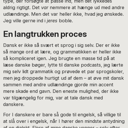
type, der forsøgte at passe ind, men det lykkedes
aldrig rigtigt. Det
var
nemmere at hænge ud med andre
udlændinge. Men det var heller ikke, hvad jeg ønskede.
Jeg ville gerne ind i
jeres
boble.
En langtrukken proces
Dansk er ikke så svært et sprog i sig selv. Der er ikke
så mange ord at lære, og grammatikken er heller ikke
så kompliceret igen. Jeg brugte en masse tid på at
læse danske bøger, lytte til danske podcasts, jeg lærte
mig selv lidt grammatik og prøvede et par sprogskoler,
men jeg droppede hurtigt ud af dem – at øve mit dansk
sammen med andre udlændinge gjorde min accent
mere skade end gavn. Den eneste mulighed, der ikke
var tilgængelig for mig, var at tale dansk med
danskere.
For I danskere er bare så̊ gode til engelsk, så villige til
at slå̊ over i engelsk, når I hører den mindste antydning
af en dialekt. Flere af mine danske venner – selv efter