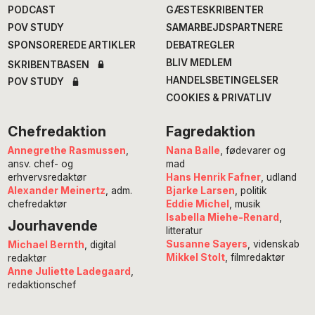
PODCAST
GÆSTESKRIBENTER
POV STUDY
SAMARBEJDSPARTNERE
SPONSOREREDE ARTIKLER
DEBATREGLER
BLIV MEDLEM
SKRIBENTBASEN
HANDELSBETINGELSER
POV STUDY
COOKIES & PRIVATLIV
Chefredaktion
Fagredaktion
Annegrethe Rasmussen
,
Nana Balle
, fødevarer og
ansv. chef- og
mad
erhvervsredaktør
Hans Henrik Fafner
, udland
Alexander Meinertz
, adm.
Bjarke Larsen
, politik
chefredaktør
Eddie Michel
, musik
Isabella Miehe-Renard
,
Jourhavende
litteratur
Susanne Sayers
, videnskab
Michael Bernth
, digital
Mikkel Stolt
, filmredaktør
redaktør
Anne Juliette Ladegaard
,
redaktionschef