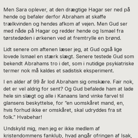
Men Sara oplever, at den drægtige Hagar ser ned på
hende og befaler derfor Abraham at skaffe
trælkvinden og hendes afkom af vejen. Men Gud ser
med nåde på Hagar og redder hende og Ismael fra
tørstedøden i ørkenen ved at fremtrylle en brønd.
Lidt senere om aftenen læser jeg, at Gud også lige
lovede Ismael en stærk slægt. Senere testede Gud som
bekendt Abrahams tro i det, som i nutidige psykiatriske
termer nok må kaldes et sadistisk eksperiment.
I en alder af 99 år lod Abraham sig omskære. Fair nok,
det er vel aldrig for sent? Og Gud befalede ham at lade
hele sin slægt og alle i Kanaans land vinke farvel til
glansens beskyttelse, for “en uomskåret mand, en,
hvis forhud ikke er omskåret, skal udryddes fra sit
folk.” Hvabehar!
Undskyld mig, men jeg er ikke medlem af
kristendommens fanklub, hvad angår ofringen af Isak,