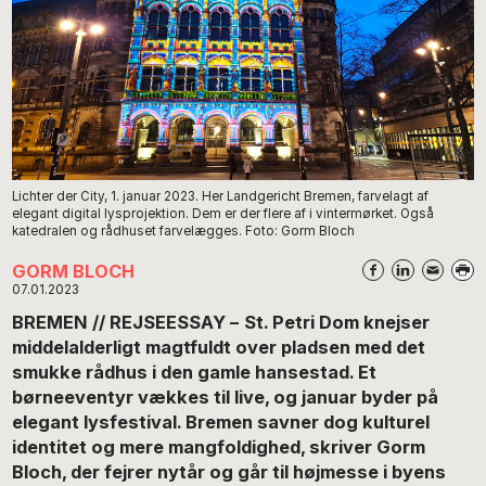
Lichter der City, 1. januar 2023. Her Landgericht Bremen, farvelagt af
elegant digital lysprojektion. Dem er der flere af i vintermørket. Også
katedralen og rådhuset farvelægges. Foto: Gorm Bloch
GORM BLOCH
07.01.2023
BREMEN // REJSEESSAY –
St. Petri Dom knejser
middelalderligt magtfuldt over pladsen med det
smukke rådhus i den gamle hansestad. Et
børneeventyr vækkes til live, og januar byder på
elegant lysfestival. Bremen savner dog kulturel
identitet og mere mangfoldighed, skriver Gorm
Bloch, der fejrer nytår og går til højmesse i byens