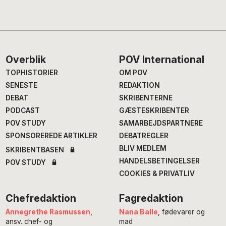
Footer
Overblik
POV International
TOPHISTORIER
OM POV
SENESTE
REDAKTION
DEBAT
SKRIBENTERNE
PODCAST
GÆSTESKRIBENTER
POV STUDY
SAMARBEJDSPARTNERE
SPONSOREREDE ARTIKLER
DEBATREGLER
BLIV MEDLEM
SKRIBENTBASEN
HANDELSBETINGELSER
POV STUDY
COOKIES & PRIVATLIV
Chefredaktion
Fagredaktion
Annegrethe Rasmussen
,
Nana Balle
, fødevarer og
ansv. chef- og
mad