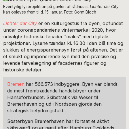
Eventyrlig lysprojektion på gavlen af rådhuset.
Lichter der City
kan opleves frem til d. 15. januar. Foto: Gorm Bloch
Lichter der City
er en kulturgestus fra byen, opfundet
under coronapandemiens vintermørke i 2020, hvor
udvalgte historiske facader “males” med digitale
projektioner. Lysene tændes kl. 16:30 i den blå time og
slukkes af energisparehensyn først på aftenen. Det er
et smukt og imponerende syn med den præcise og
levende farvelægning af facadernes figurer og
historiske detaljer.
Bremen
har 566.573 indbyggere. Byen var blandt
de mest fremtrædende handelsbyer under
Hanseforbundet. Skibstrafik via Weser til
Bremerhaven og ud i Nordsøen gjorde den
strategisk betydningsfuld.
Søsterbyen Bremerhaven har fortsat et aktivt
skibsværft og er næst efter Hamburg Tysklands