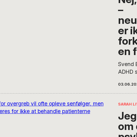
hun spø
–
dansk h
konsekv
neu
forveje
er i
for
en 
Svend 
ADHD s
neurodi
03.06.20
findes i
person
anderle
SARAH L
det bare
Jeg 
neurodi
om 
sløre m
psy