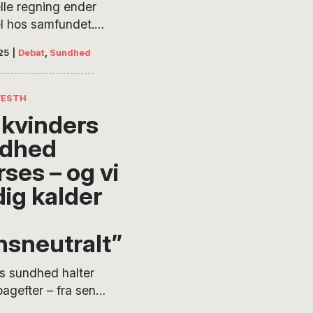
lle regning ender
n den enkelte. Også
el hos samfundet.
r og arbejdspladser
bør mental sundhed
prisen i form af
25
|
Debat
,
Sundhed
les med fysisk
sbyrde, sygefravær
, så forebyggelse og
arbejdskraft, skriver
ing bliver et fælles
WESTH
 Madsen.
– ikke en luksus for de
 kvinders
dhed
ses – og vi
dig kalder
nsneutralt”
s sundhed halter
bagefter – fra sen
e til manglende