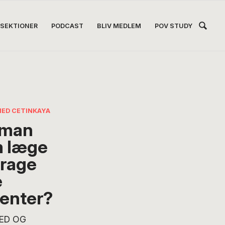
Hea
SEKTIONER
PODCAST
BLIV MEDLEM
POV STUDY
Høj
ED CETINKAYA
 man
 læge
rage
e
ienter?
ED OG