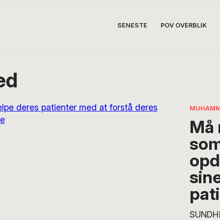
SENESTE
POV OVERBLIK
ed
MUHAMM
Må
som
opd
sin
pat
SUNDH