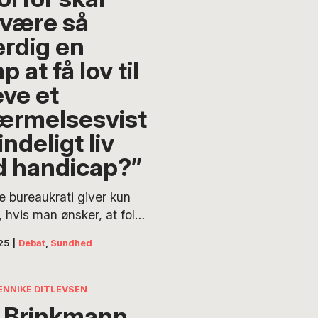
længere er formateret til
 være så
en, som vi lever i. Eller at
ikke længere er formateret
rdig en
nesket.
 at få lov til
eve et
nærmelsesvist
ndeligt liv
 handicap?”
e bureaukrati giver kun
 hvis man ønsker, at folk
ive at få hjælp,” lyder
25
|
Debat
,
Sundhed
enne kronik af Lisbeth
r Henriksen. Med afsæt i
regler for
ENNIKE DITLEVSEN
pkompensation stiller
, Brinkmann