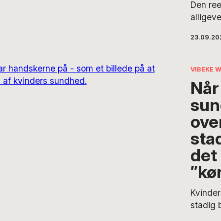
Den ree
ikke ku
alligev
familie
Derfor 
betaler 
23.09.20
ligestil
omsorg
sundhed
og tabt 
behandl
VIBEKE 
Trevor
ansvar 
Når
få.
sun
over
sta
det
”kø
Kvinder
stadig 
diagnos