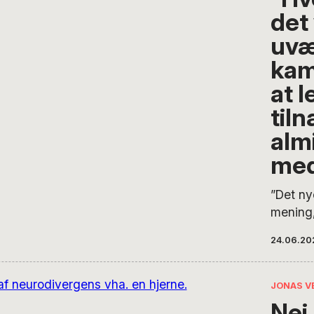
vi ikke 
det
den verd
verden 
uvæ
til men
kamp
at l
til
almi
med
”Det ny
mening,
skal opg
24.06.20
det i d
Riisage
de nye 
JONAS V
handica
Nej