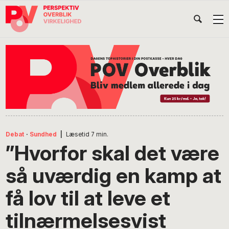
Gå
Skip
Gå
Head
direkte
til
direkte
til
indhold
til
Højr
primær
footer
Søg
på
navigation
POV
International
Debat
·
Sundhed
|
Læsetid
7
min.
”Hvorfor skal det være
så uværdig en kamp at
få lov til at leve et
tilnærmelsesvist