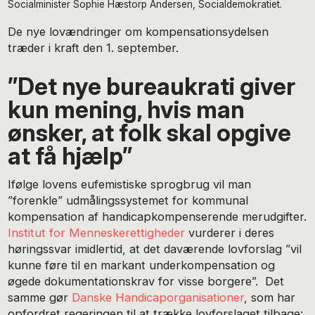
Socialminister Sophie Hæstorp Andersen, Socialdemokratiet.
De nye lovændringer om kompensationsydelsen
træder i kraft den 1. september.
”Det nye bureaukrati giver
kun mening, hvis man
ønsker, at folk skal opgive
at få hjælp”
Ifølge lovens eufemistiske sprogbrug vil man
”forenkle” udmålingssystemet for kommunal
kompensation af handicapkompenserende merudgifter.
Institut for Menneskerettigheder
vurderer i deres
høringssvar imidlertid, at det daværende lovforslag ”vil
kunne føre til en markant underkompensation og
øgede dokumentationskrav for visse borgere”. Det
samme gør
Danske Handicaporganisationer
, som har
opfordret regeringen til at trække lovforslaget tilbage: