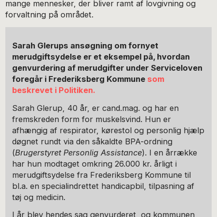
mange mennesker, der bliver ramt af lovgivning og
forvaltning på området.
Sarah Glerups ansøgning om fornyet
merudgiftsydelse er et
eksempel på, hvordan
genvurdering af merudgifter under Serviceloven
foregår i Frederiksberg Kommune
som
beskrevet i Politiken.
Sarah Glerup, 40 år, er cand.mag. og har en
fremskreden form for muskelsvind. Hun er
afhængig af respirator, kørestol og personlig hjælp
døgnet rundt via den såkaldte BPA-ordning
(
Brugerstyret Personlig Assistance
). I en årrække
har hun modtaget omkring 26.000 kr. årligt i
merudgiftsydelse fra Frederiksberg Kommune til
bl.a. en specialindrettet handicapbil, tilpasning af
tøj og medicin.
I år blev hendes sag genvurderet, og kommunen