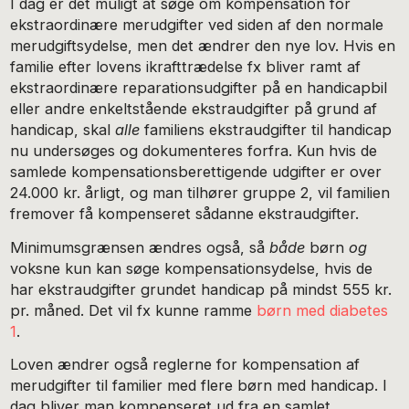
I dag er det muligt at søge om kompensation for
ekstraordinære merudgifter ved siden af den normale
merudgiftsydelse, men det ændrer den nye lov. Hvis en
familie efter lovens ikrafttrædelse fx bliver ramt af
ekstraordinære reparationsudgifter på en handicapbil
eller andre enkeltstående ekstraudgifter på grund af
handicap, skal
alle
familiens ekstraudgifter til handicap
nu undersøges og dokumenteres forfra. Kun hvis de
samlede kompensationsberettigende udgifter er over
24.000 kr. årligt, og man tilhører gruppe 2, vil familien
fremover få kompenseret sådanne ekstraudgifter.
Minimumsgrænsen ændres også, så
både
børn
og
voksne kun kan søge kompensationsydelse, hvis de
har ekstraudgifter grundet handicap på mindst 555 kr.
pr. måned. Det vil fx kunne ramme
børn med diabetes
1
.
Loven ændrer også reglerne for kompensation af
merudgifter til familier med flere børn med handicap. I
dag bliver man kompenseret ud fra en samlet