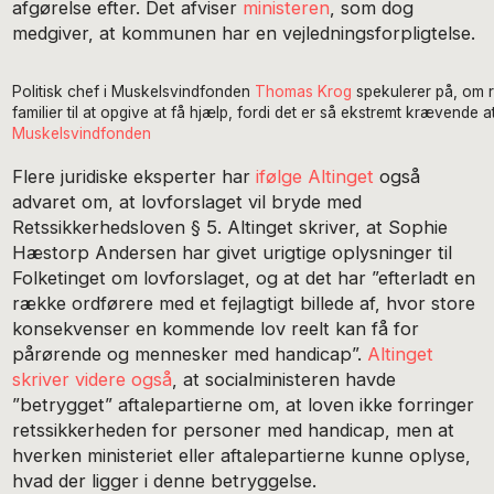
afgørelse efter. Det afviser
ministeren
, som dog
medgiver, at kommunen har en vejledningsforpligtelse.
Politisk chef i Muskelsvindfonden
Thomas Krog
spekulerer på, om 
familier til at opgive at få hjælp, fordi det er så ekstremt krævende
Muskelsvindfonden
Flere juridiske eksperter har
ifølge Altinget
også
advaret om, at lovforslaget vil bryde med
Retssikkerhedsloven § 5. Altinget skriver, at Sophie
Hæstorp Andersen har givet urigtige oplysninger til
Folketinget om lovforslaget, og at det har ”efterladt en
række ordførere med et fejlagtigt billede af, hvor store
konsekvenser en kommende lov reelt kan få for
pårørende og mennesker med handicap”.
Altinget
skriver videre også
, at socialministeren havde
”betrygget” aftalepartierne om, at loven ikke forringer
retssikkerheden for personer med handicap, men at
hverken ministeriet eller aftalepartierne kunne oplyse,
hvad der ligger i denne betryggelse.