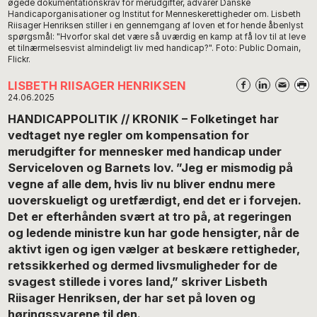
øgede dokumentationskrav for merudgifter, advarer Danske
Handicaporganisationer og Institut for Menneskerettigheder om. Lisbeth
Riisager Henriksen stiller i en gennemgang af loven et for hende åbenlyst
spørgsmål: "Hvorfor skal det være så uværdig en kamp at få lov til at leve
et tilnærmelsesvist almindeligt liv med handicap?". Foto: Public Domain,
Flickr.
LISBETH RIISAGER HENRIKSEN
24.06.2025
HANDICAPPOLITIK // KRONIK – Folketinget har
vedtaget nye regler om kompensation for
merudgifter for mennesker med handicap under
Serviceloven og Barnets lov. ”Jeg er mismodig på
vegne af alle dem, hvis liv nu bliver endnu mere
uoverskueligt og uretfærdigt, end det er i forvejen.
Det er efterhånden svært at tro på, at regeringen
og ledende ministre kun har gode hensigter, når de
aktivt igen og igen vælger at beskære rettigheder,
retssikkerhed og dermed livsmuligheder for de
svagest stillede i vores land,” skriver Lisbeth
Riisager Henriksen, der har set på loven og
høringssvarene til den.