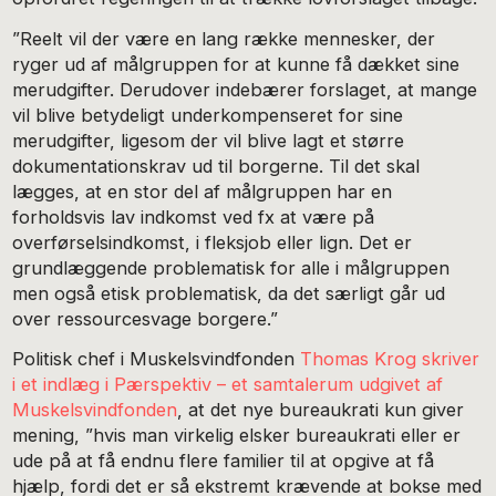
”Reelt vil der være en lang række mennesker, der
ryger ud af målgruppen for at kunne få dækket sine
merudgifter. Derudover indebærer forslaget, at mange
vil blive betydeligt underkompenseret for sine
merudgifter, ligesom der vil blive lagt et større
dokumentationskrav ud til borgerne. Til det skal
lægges, at en stor del af målgruppen har en
forholdsvis lav indkomst ved fx at være på
overførselsindkomst, i fleksjob eller lign. Det er
grundlæggende problematisk for alle i målgruppen
men også etisk problematisk, da det særligt går ud
over ressourcesvage borgere.”
Politisk chef i Muskelsvindfonden
Thomas Krog skriver
i et indlæg i Pærspektiv – et samtalerum udgivet af
Muskelsvindfonden
, at det nye bureaukrati kun giver
mening, ”hvis man virkelig elsker bureaukrati eller er
ude på at få endnu flere familier til at opgive at få
hjælp, fordi det er så ekstremt krævende at bokse med