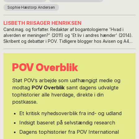
Sophie Hæstorp Andersen
LISBETH RIISAGER HENRIKSEN
Cand.mag. og forfatter. Redaktør af bogantologierne 'Hvad i
alverden er meningen?' (2011) og 'Et liv i andres hænder' (2014).
Skribent og debattør i POV. Tidligere blogger hos Avisen og A4
Nu om social-, beskæftigelses- og sundhedspolitik.
POV Overblik
Støt POV’s arbejde som uafhængigt medie og
modtag
POV Overblik
samt dagens udvalgte
tophistorier alle hverdage, direkte i din
postkasse.
Et kritisk nyhedsoverblik fra ind- og udland
Indsigt baseret på selvstændig research
Dagens tophistorier fra POV International