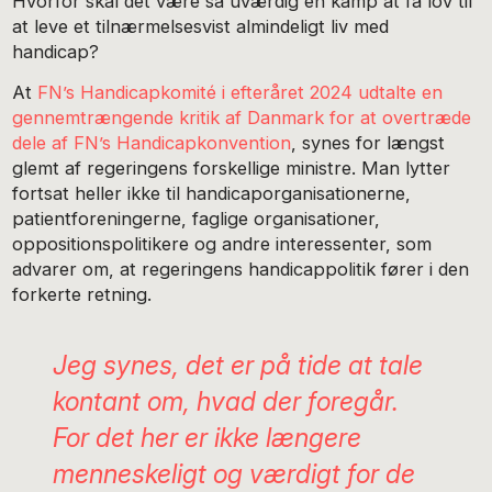
Hvorfor skal det være så uværdig en kamp at få lov til
at leve et tilnærmelsesvist almindeligt liv med
handicap?
At
FN’s Handicapkomité i efteråret 2024 udtalte en
gennemtrængende kritik af Danmark for at overtræde
dele af FN’s Handicapkonvention
, synes for længst
glemt af regeringens forskellige ministre. Man lytter
fortsat heller ikke til handicaporganisationerne,
patientforeningerne, faglige organisationer,
oppositionspolitikere og andre interessenter, som
advarer om, at regeringens handicappolitik fører i den
forkerte retning.
Jeg synes, det er på tide at tale
kontant om, hvad der foregår.
For det her er ikke længere
menneskeligt og værdigt for de