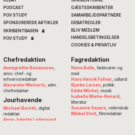
PODCAST
GÆSTESKRIBENTER
POV STUDY
SAMARBEJDSPARTNERE
SPONSOREREDE ARTIKLER
DEBATREGLER
BLIV MEDLEM
SKRIBENTBASEN
HANDELSBETINGELSER
POV STUDY
COOKIES & PRIVATLIV
Chefredaktion
Fagredaktion
Annegrethe Rasmussen
,
Nana Balle
, fødevarer og
ansv. chef- og
mad
erhvervsredaktør
Hans Henrik Fafner
, udland
Alexander Meinertz
, adm.
Bjarke Larsen
, politik
chefredaktør
Eddie Michel
, musik
Isabella Miehe-Renard
,
Jourhavende
litteratur
Susanne Sayers
, videnskab
Michael Bernth
, digital
Mikkel Stolt
, filmredaktør
redaktør
Anne Juliette Ladegaard
,
redaktionschef