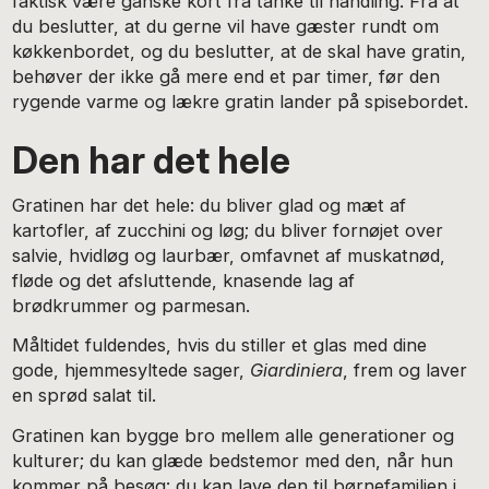
faktisk være ganske kort fra tanke til handling. Fra at
du beslutter, at du gerne vil have gæster rundt om
køkkenbordet, og du beslutter, at de skal have gratin,
behøver der ikke gå mere end et par timer, før den
rygende varme og lækre gratin lander på spisebordet.
Den har det hele
Gratinen har det hele: du bliver glad og mæt af
kartofler, af zucchini og løg; du bliver fornøjet over
salvie, hvidløg og laurbær, omfavnet af muskatnød,
fløde og det afsluttende, knasende lag af
brødkrummer og parmesan.
Måltidet fuldendes, hvis du stiller et glas med dine
gode, hjemmesyltede sager,
Giardiniera
, frem og laver
en sprød salat til.
Gratinen kan bygge bro mellem alle generationer og
kulturer; du kan glæde bedstemor med den, når hun
kommer på besøg; du kan lave den til børnefamilien i