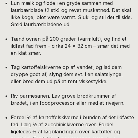
Lun mælk og fløde i en gryde sammen med
laurbærblade (2 stk) og revet muskatnød. Det skal
ikke koge, blot være varmt. Sluk, og stil det til side.
Smid laurbærbladene ud.
Tænd ovnen på 200 grader (varmluft), og find et
ildfast fad frem – cirka 24 x 32 cm – smør det med
en klat smør.
Tag kartoffelskiverne op af vandet, og lad dem
dryppe godt af, slyng dem evt. i en salatslynge,
eller bred dem ud på et rent viskestykke.
Riv parmesanen. Lav grove brødkrummer af
brødet, i en foodprocessor eller med et rivejern.
Fordel ⅓ af kartoffelskiverne i bunden af det ildfaste
fad. Læg ⅓ af zucchini­skiverne over. Fordel
ligeledes ⅓ af løgblandingen over kartofler og