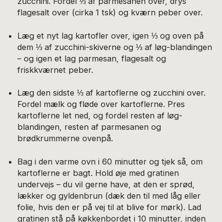
zucchini. Fordel ⅓ af parmesanen over, drys
flagesalt over (cirka 1 tsk) og kværn peber over.
Læg et nyt lag kartofler over, igen ⅓ og oven på
dem ⅓ af zucchini-skiverne og ⅓ af løg-blandingen
– og igen et lag parmesan, flagesalt og
friskkværnet peber.
Læg den sidste ⅓ af kartoflerne og zucchini over.
Fordel mælk og fløde over kartoflerne. Pres
kartoflerne let ned, og fordel resten af løg-
blandingen, resten af parmesanen og
brødkrummerne ovenpå.
Bag i den varme ovn i 60 minutter og tjek så, om
kartoflerne er bagt. Hold øje med gratinen
undervejs – du vil gerne have, at den er sprød,
lækker og gyldenbrun (dæk den til med låg eller
folie, hvis den er på vej til at blive for mørk). Lad
gratinen stå på køkkenbordet i 10 minutter, inden