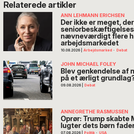
Relaterede artikler
ANN LEHMANN ERICHSEN
Der ikke er meget, der
seniorbeskæftigelses
nævneværdigt flere 
arbejdsmarkedet
10.08.2026
|
Arbejdsmarked
·
Debat
JOHN MICHAEL FOLEY
Blev genkendelse af 
på et ærligt grundlag
09.08.2026
|
Debat
ANNEGRETHE RASMUSSEN
Oprør: Trump skabte
lugter dets børn fade
07.08.2026
|
Politik
·
USA