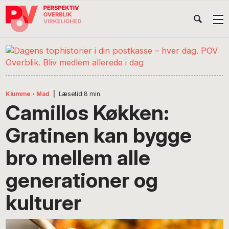
Gå
Skip
Gå
Head
direkte
til
direkte
til
indhold
til
Højr
primær
footer
Søg
på
navigation
POV
International
Klumme
·
Mad
|
Læsetid
8
min.
Camillos Køkken:
Gratinen kan bygge
bro mellem alle
generationer og
kulturer