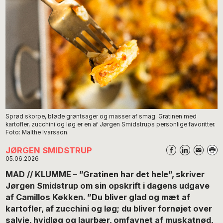
Sprød skorpe, bløde grøntsager og masser af smag. Gratinen med
kartofler, zucchini og løg er en af Jørgen Smidstrups personlige favoritter.
Foto: Malthe Ivarsson.
JØRGEN SMIDSTRUP
05.06.2026
MAD // KLUMME – ”Gratinen har det hele”, skriver
Jørgen Smidstrup om sin opskrift i dagens udgave
af Camillos Køkken. ”Du bliver glad og mæt af
kartofler, af zucchini og løg; du bliver fornøjet over
salvie, hvidløg og laurbær, omfavnet af muskatnød,