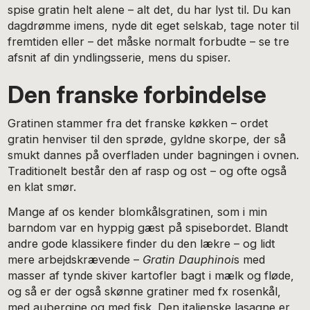
spise gratin helt alene – alt det, du har lyst til. Du kan
dagdrømme imens, nyde dit eget selskab, tage noter til
fremtiden eller – det måske normalt forbudte – se tre
afsnit af din yndlingsserie, mens du spiser.
Den franske forbindelse
Gratinen stammer fra det franske køkken – ordet
gratin henviser til den sprøde, gyldne skorpe, der så
smukt dannes på overfladen under bagningen i ovnen.
Traditionelt består den af rasp og ost – og ofte også
en klat smør.
Mange af os kender blomkålsgratinen, som i min
barndom var en hyppig gæst på spisebordet. Blandt
andre gode klassikere finder du den lækre – og lidt
mere arbejdskrævende –
Gratin Dauphinoi
s med
masser af tynde skiver kartofler bagt i mælk og fløde,
og så er der også skønne gratiner med fx rosenkål,
med aubergine og med fisk. Den italienske lasagne er