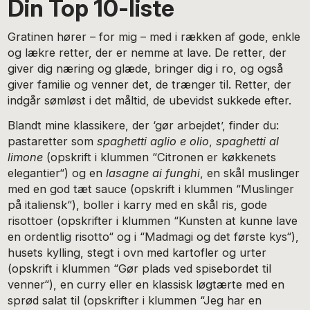
Din Top 10-liste
Gratinen hører – for mig – med i rækken af gode, enkle
og lækre retter, der er nemme at lave. De retter, der
giver dig næring og glæde, bringer dig i ro, og også
giver familie og venner det, de trænger til. Retter, der
indgår sømløst i det måltid, de ubevidst sukkede efter.
Blandt mine klassikere, der ‘gør arbejdet’, finder du:
pastaretter som
spaghetti aglio e olio
,
spaghetti al
limone
(opskrift i klummen “Citronen er køkkenets
elegantier“) og en
lasagne ai funghi
, en skål muslinger
med en god tæt sauce (opskrift i klummen “Muslinger
på italiensk“), boller i karry med en skål ris, gode
risottoer (opskrifter i klummen “Kunsten at kunne lave
en ordentlig risotto“ og i “Madmagi og det første kys“),
husets kylling, stegt i ovn med kartofler og urter
(opskrift i klummen “Gør plads ved spisebordet til
venner“), en curry eller en klassisk løgtærte med en
sprød salat til (opskrifter i klummen “Jeg har en