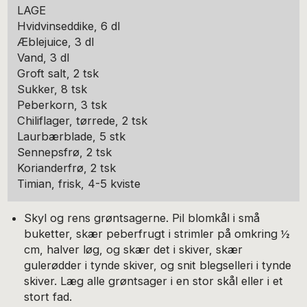
LAGE
Hvidvinseddike, 6 dl
Æblejuice, 3 dl
Vand, 3 dl
Groft salt, 2 tsk
Sukker, 8 tsk
Peberkorn, 3 tsk
Chiliflager, tørrede, 2 tsk
Laurbærblade, 5 stk
Sennepsfrø, 2 tsk
Korianderfrø, 2 tsk
Timian, frisk, 4-5 kviste
Skyl og rens grøntsagerne. Pil blomkål i små
buketter, skær peberfrugt i strimler på omkring ½
cm, halver løg, og skær det i skiver, skær
gulerødder i tynde skiver, og snit blegselleri i tynde
skiver. Læg alle grøntsager i en stor skål eller i et
stort fad.