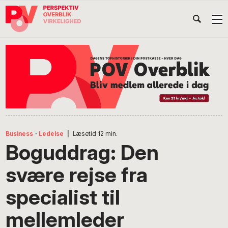
Gå
Skip
Gå
Head
direkte
til
direkte
til
indhold
til
Højr
primær
footer
Søg
på
navigation
POV
International
Business
·
Ledelse
|
Læsetid
12
min.
Boguddrag: Den
svære rejse fra
specialist til
mellemleder