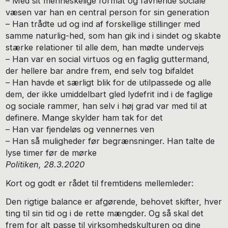
– Med sit menneskelige format og favnende sociale
væsen var han en central person for sin generation
– Han trådte ud og ind af forskellige stillinger med
samme naturlig-hed, som han gik ind i sindet og skabte
stærke relationer til alle dem, han mødte undervejs
– Han var en social virtuos og en faglig guttermand,
der hellere bar andre frem, end selv tog bifaldet
– Han havde et særligt blik for de utilpassede og alle
dem, der ikke umiddelbart gled lydefrit ind i de faglige
og sociale rammer, han selv i høj grad var med til at
definere. Mange skylder ham tak for det
– Han var fjendeløs og vennernes ven
– Han så muligheder før begrænsninger. Han talte de
lyse timer før de mørke
Politiken, 28.3.2020
Kort og godt er rådet til fremtidens mellemleder:
Den rigtige balance er afgørende, behovet skifter, hver
ting til sin tid og i de rette mængder. Og så skal det
frem for alt passe til virksomhedskulturen og dine