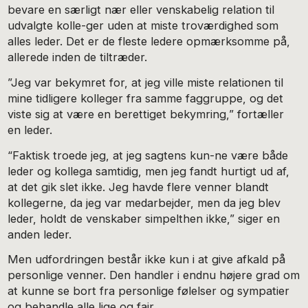
bevare en særligt nær eller venskabelig relation til
udvalgte kolle-ger uden at miste troværdighed som
alles leder. Det er de fleste ledere opmærksomme på,
allerede inden de tiltræder.
”Jeg var bekymret for, at jeg ville miste relationen til
mine tidligere kolleger fra samme faggruppe, og det
viste sig at være en berettiget bekymring,” fortæller
en leder.
“Faktisk troede jeg, at jeg sagtens kun-ne være både
leder og kollega samtidig, men jeg fandt hurtigt ud af,
at det gik slet ikke. Jeg havde flere venner blandt
kollegerne, da jeg var medarbejder, men da jeg blev
leder, holdt de venskaber simpelthen ikke,” siger en
anden leder.
Men udfordringen består ikke kun i at give afkald på
personlige venner. Den handler i endnu højere grad om
at kunne se bort fra personlige følelser og sympatier
og behandle alle lige og fair.