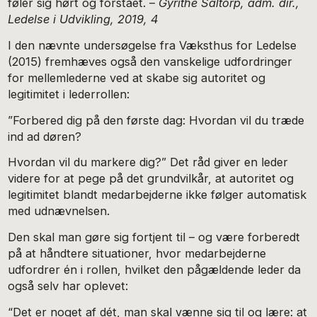
føler sig hørt og forstået. –
Gyrithe Saltorp, adm. dir.,
Ledelse i Udvikling, 2019, 4
I den nævnte undersøgelse fra Væksthus for Ledelse
(2015) fremhæves også den vanskelige udfordringer
for mellemlederne ved at skabe sig autoritet og
legitimitet i lederrollen:
”Forbered dig på den første dag: Hvordan vil du træde
ind ad døren?
Hvordan vil du markere dig?” Det råd giver en leder
videre for at pege på det grundvilkår, at autoritet og
legitimitet blandt medarbejderne ikke følger automatisk
med udnævnelsen.
Den skal man gøre sig fortjent til – og være forberedt
på at håndtere situationer, hvor medarbejderne
udfordrer én i rollen, hvilket den pågældende leder da
også selv har oplevet:
“Det er noget af dét, man skal vænne sig til og lære: at