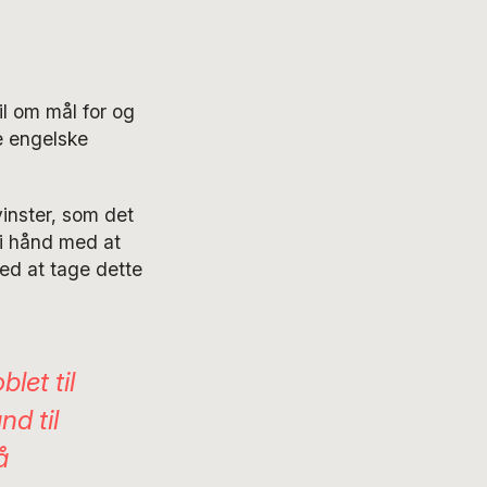
il om mål for og
te engelske
inster, som det
 i hånd med at
ed at tage dette
let til
d til
å