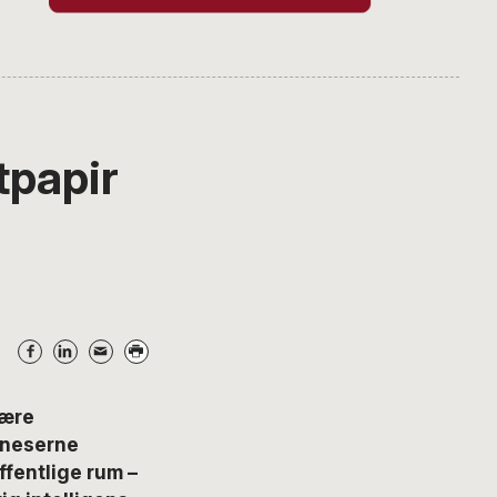
tpapir
være
ineserne
ffentlige rum –