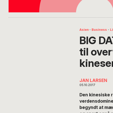
Asien
·
Business
·
L
BIG DAT
til ove
kinese
JAN LARSEN
05.10.2017
Den kinesiske r
verdensdominer
begyndt at mærk