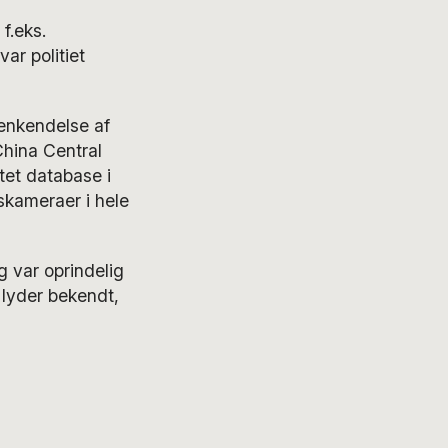
f.eks.
var politiet
genkendelse af
China Central
tet database i
skameraer i hele
 var oprindelig
 lyder bekendt,