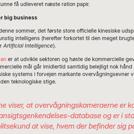
ne få udleveret næste ration papir.
er big business
 denne sommer, det første store officielle kinesiske udsp
unstig intelligens (herefter forkortet til den meget brug
or
Artificial Intelligence
).
lan
er at udvikle sektoren og høste de kommercielle gev
ercielle mål går imidlertid samtidig belejligt nok hånd
esiske systems i forvejen markante overvågningsevner v
 den teknologiske stige.
ne viser, at overvågningskameraerne er kob
 ansigtsgenkendelses-database og er i stan
plitsekund at vise, hvem der befinder sig p