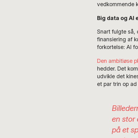
vedkommende kun
Big data og AI 
Snart fulgte så,
finansiering af k
forkortelse: AI f
Den ambitiøse p
hedder. Det komm
udvikle det kin
et par trin op ad
Billeder
en stor
på et s