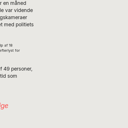
or en måned
de var vidende
ingskameraer
t med politiets
lp af 18
fterlyst for
f 49 personer,
utid som
ige