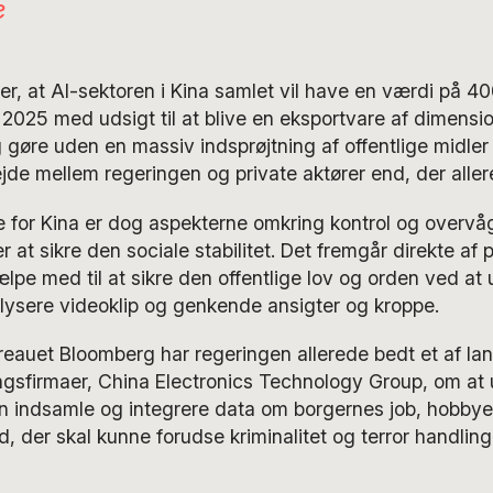
e
, at AI-sektoren i Kina samlet vil have en værdi på 400
i 2025 med udsigt til at blive en eksportvare af dimensio
g gøre uden en massiv indsprøjtning af offentlige midle
de mellem regeringen og private aktører end, der allere
 for Kina er dog aspekterne omkring kontrol og overvåg
at sikre den sociale stabilitet. Det fremgår direkte af p
ælpe med til at sikre den offentlige lov og orden ved at 
alysere videoklip og genkende ansigter og kroppe.
eauet Bloomberg har regeringen allerede bedt et af lan
ingsfirmaer, China Electronics Technology Group, om at 
an indsamle og integrere data om borgernes job, hobbye
 der skal kunne forudse kriminalitet og terror handlinge