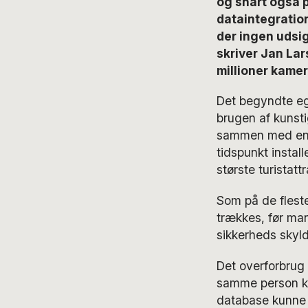
og snart også p
dataintegratio
der ingen udsig
skriver Jan La
millioner kamer
Det begyndte ege
brugen af kunsti
sammen med en d
tidspunkt install
største turistattr
Som på de fleste 
trækkes, før man
sikkerheds skyld
Det overforbrug 
samme person ku
database kunne g