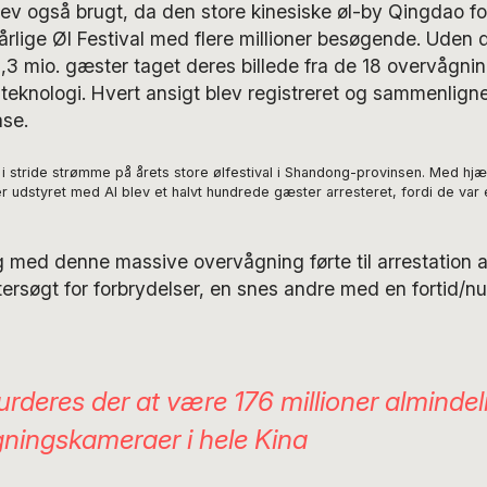
ev også brugt, da den store kinesiske øl-by Qingdao f
årlige Øl Festival med flere millioner besøgende. Uden 
 2,3 mio. gæster taget deres billede fra de 18 overvågn
-teknologi. Hvert ansigt blev registreret og sammenligne
ase.
 i stride strømme på årets store ølfestival i Shandong-provinsen. Med hjæ
udstyret med AI blev et halvt hundrede gæster arresteret, fordi de var e
g med denne massive overvågning førte til arrestation a
tersøgt for forbrydelser, en snes andre med en fortid/n
vurderes der at være 176 millioner almindel
ningskameraer i hele Kina