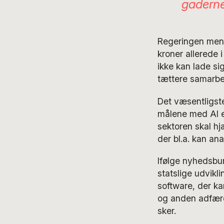
gadern
Regeringen mener
kroner allerede 
ikke kan lade si
tættere samarbej
Det væsentligste
målene med AI er 
sektoren skal hj
der bl.a. kan an
Ifølge nyhedsbur
statslige udvikl
software, der k
og anden adfærd,
sker.