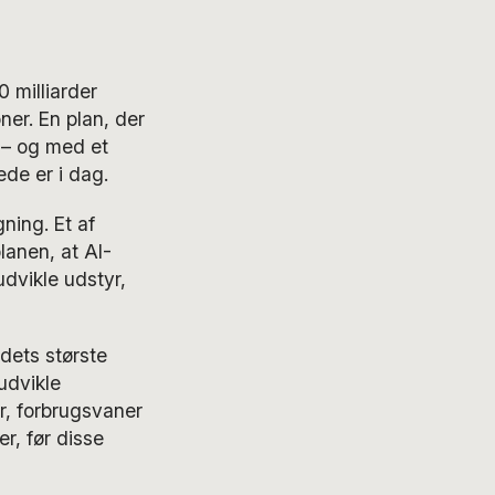
 milliarder
ner. En plan, der
r – og med et
de er i dag.
ning. Et af
lanen, at AI-
udvikle udstyr,
dets største
udvikle
r, forbrugsvaner
r, før disse