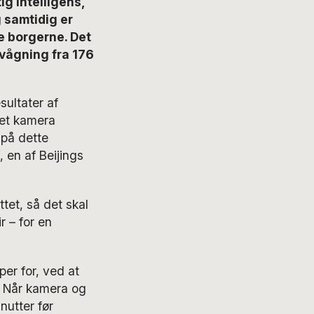
ig intelligens,
 samtidig er
e borgerne. Det
vågning fra 176
sultater af
 et kamera
på dette
, en af Beijings
ttet, så det skal
r – for en
er for, ved at
. Når kamera og
nutter før