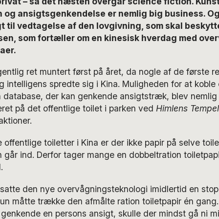
rivat – så det næsten overgår science fiction. Kunst
n og ansigtsgenkendelse er nemlig big business. Og
t til vedtagelse af den lovgivning, som skal beskytt
rsen, som fortæller om en kinesisk hverdag med over
aer.
ntlig ret muntert først på året, da nogle af de første re
g intelligens spredte sig i Kina. Muligheden for at koble
atabase, der kan genkende ansigtstræk, blev nemlig 
eret på det offentlige toilet i parken ved
Himlens Tempel
aktioner.
offentlige toiletter i Kina er der ikke papir på selve toile
 går ind. Derfor tager mange en dobbeltration toiletpapi
.
satte den nye overvågningsteknologi imidlertid en stopp
n måtte trække den afmålte ration toiletpapir én gang
enkende en persons ansigt, skulle der mindst gå ni mi