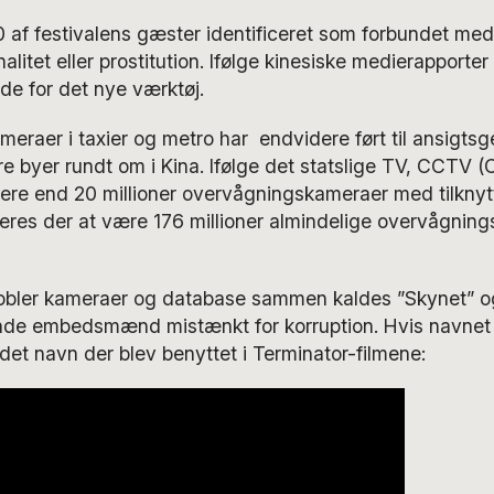
af festivalens gæster identificeret som forbundet med 
litet eller prostitution. Ifølge kinesiske medierapporter 
de for det nye værktøj.
kameraer i taxier og metro har endvidere ført til ansigts
re byer rundt om i Kina. Ifølge det statslige TV, CCTV (
ere end 20 millioner overvågningskameraer med tilknyt
deres der at være 176 millioner almindelige overvågning
obler kameraer og database sammen kaldes ”Skynet” og
finde embedsmænd mistænkt for korruption. Hvis navnet
det navn der blev benyttet i Terminator-filmene: