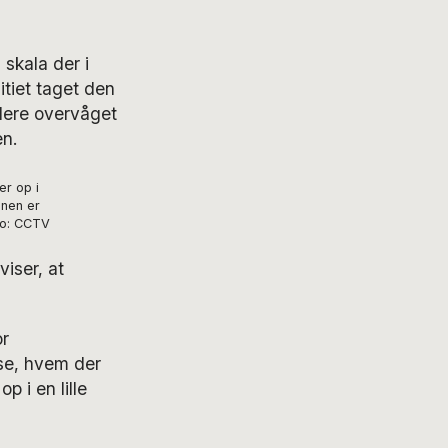
 skala der i
itiet taget den
ndere overvåget
en.
er op i
onen er
to: CCTV
viser, at
or
ise, hvem der
p i en lille