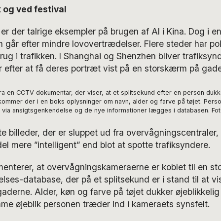
k og ved festival
er der talrige eksempler på brugen af AI i Kina. Dog i en
går efter mindre lovovertrædelser. Flere steder har pol
brug i trafikken. I Shanghai og Shenzhen bliver trafiksy
r efter at få deres portræt vist på en storskærm på gad
fra en CCTV dokumentar, der viser, at et splitsekund efter en person dukk
 kommer der i en boks oplysninger om navn, alder og farve på tøjet. Pers
 via ansigtsgenkendelse og de nye informationer lægges i databasen. Fo
e billeder, der er sluppet ud fra overvågningscentraler, 
el mere ”intelligent” end blot at spotte trafiksyndere.
enterer, at overvågningskameraerne er koblet til en st
ses-database, der på et splitsekund er i stand til at v
aderne. Alder, køn og farve på tøjet dukker øjeblikkelig o
me øjeblik personen træder ind i kameraets synsfelt.