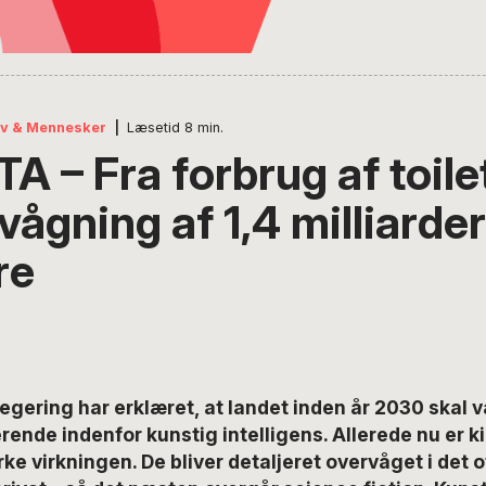
iv & Mennesker
|
Læsetid
8
min.
A – Fra forbrug af toile
rvågning af 1,4 milliarder
re
egering har erklæret, at landet inden år 2030 skal 
ende indenfor kunstig intelligens. Allerede nu er k
e virkningen. De bliver detaljeret overvåget i det o