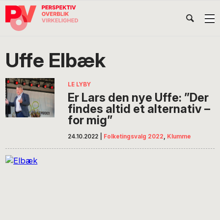
Gå
Skip
Gå
Head
direkte
til
direkte
til
indhold
til
Højr
primær
footer
Søg
på
navigation
Uffe Elbæk
POV
International
LE LYBY
Er Lars den nye Uffe: ”Der
findes altid et alternativ –
for mig”
24.10.2022
|
Folketingsvalg 2022
,
Klumme