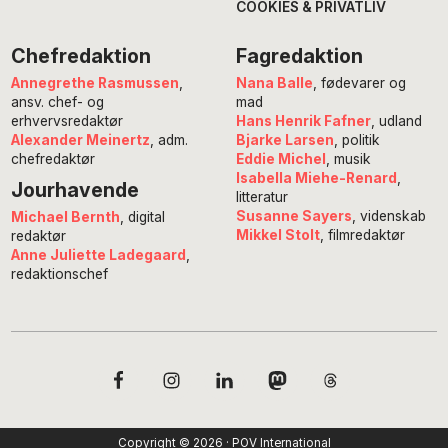
COOKIES & PRIVATLIV
Chefredaktion
Fagredaktion
Annegrethe Rasmussen
,
Nana Balle
, fødevarer og
ansv. chef- og
mad
erhvervsredaktør
Hans Henrik Fafner
, udland
Alexander Meinertz
, adm.
Bjarke Larsen
, politik
chefredaktør
Eddie Michel
, musik
Isabella Miehe-Renard
,
Jourhavende
litteratur
Susanne Sayers
, videnskab
Michael Bernth
, digital
Mikkel Stolt
, filmredaktør
redaktør
Anne Juliette Ladegaard
,
redaktionschef
Copyright © 2026 · POV International