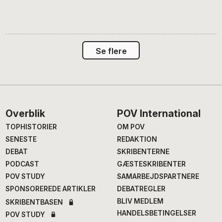
Se flere
Footer
Overblik
POV International
TOPHISTORIER
OM POV
SENESTE
REDAKTION
DEBAT
SKRIBENTERNE
PODCAST
GÆSTESKRIBENTER
POV STUDY
SAMARBEJDSPARTNERE
SPONSOREREDE ARTIKLER
DEBATREGLER
BLIV MEDLEM
SKRIBENTBASEN
HANDELSBETINGELSER
POV STUDY