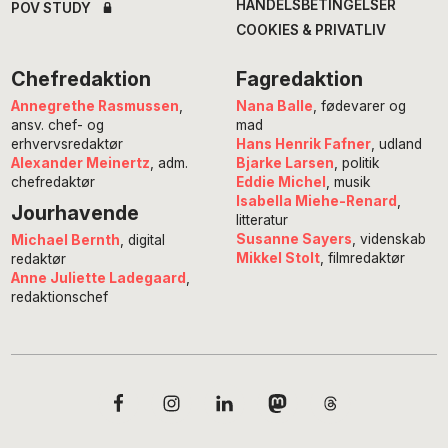
HANDELSBETINGELSER
POV STUDY
COOKIES & PRIVATLIV
Chefredaktion
Fagredaktion
Annegrethe Rasmussen
,
Nana Balle
, fødevarer og
ansv. chef- og
mad
erhvervsredaktør
Hans Henrik Fafner
, udland
Alexander Meinertz
, adm.
Bjarke Larsen
, politik
chefredaktør
Eddie Michel
, musik
Isabella Miehe-Renard
,
Jourhavende
litteratur
Susanne Sayers
, videnskab
Michael Bernth
, digital
Mikkel Stolt
, filmredaktør
redaktør
Anne Juliette Ladegaard
,
redaktionschef