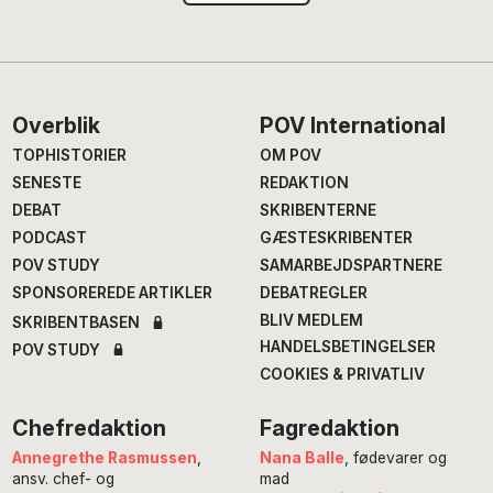
Footer
Overblik
POV International
TOPHISTORIER
OM POV
SENESTE
REDAKTION
DEBAT
SKRIBENTERNE
PODCAST
GÆSTESKRIBENTER
POV STUDY
SAMARBEJDSPARTNERE
SPONSOREREDE ARTIKLER
DEBATREGLER
BLIV MEDLEM
SKRIBENTBASEN
HANDELSBETINGELSER
POV STUDY
COOKIES & PRIVATLIV
Chefredaktion
Fagredaktion
Annegrethe Rasmussen
,
Nana Balle
, fødevarer og
ansv. chef- og
mad