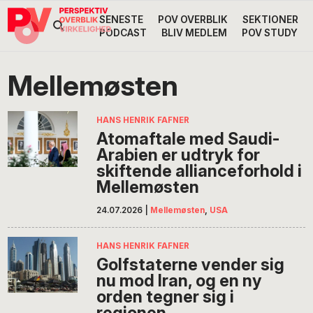
Gå
Skip
Gå
SENESTE
POV OVERBLIK
SEKTIONER
Header
direkte
til
direkte
PODCAST
BLIV MEDLEM
POV STUDY
til
indhold
til
Højre
primær
footer
Søg
på
navigation
Mellemøsten
POV
International
HANS HENRIK FAFNER
Atomaftale med Saudi-
Arabien er udtryk for
skiftende allianceforhold i
Mellemøsten
24.07.2026
|
Mellemøsten
,
USA
HANS HENRIK FAFNER
Golfstaterne vender sig
nu mod Iran, og en ny
orden tegner sig i
regionen