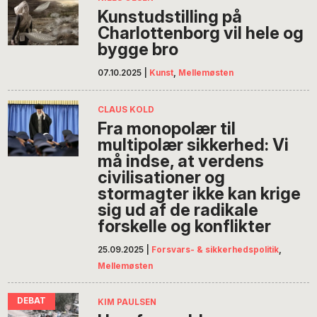
Kunstudstilling på
Charlottenborg vil hele og
bygge bro
07.10.2025
|
Kunst
,
Mellemøsten
CLAUS KOLD
Fra monopolær til
multipolær sikkerhed: Vi
må indse, at verdens
civilisationer og
stormagter ikke kan krige
sig ud af de radikale
forskelle og konflikter
25.09.2025
|
Forsvars- & sikkerhedspolitik
,
Mellemøsten
KIM PAULSEN