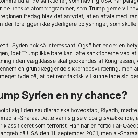
 komme ud af de sanktioner, som navnlig USA har pålagt
l er de iranske atomprogrammer, som Trump gerne vil ha
 regionen fredag blev det antydet, at en aftale med Ira
 der foreligger ikke yderligere oplysninger, som skulle 
et til Syrien nok så interessant. Også her er der en bety
n, idet Trump ikke bare kan løfte sanktionerne ved et 
tning i den vægtklasse skal godkendes af Kongressen, o
gennem en grundlæggende sikkerhedsvurdering, men alt
meget tyde på, at det rent faktisk vil kunne lade sig gør
rump Syrien en ny chance?
ldt sig i den saudiarabiske hovedstad, Riyadh, mødte
hmed al-Sharaa. Dette var i sig selv opsigtsvækkende, 
 klassificeret som terrorist. Han har en fortid i al-Qaed
angreb på USA den 11. september 2001, men al-Sharaa