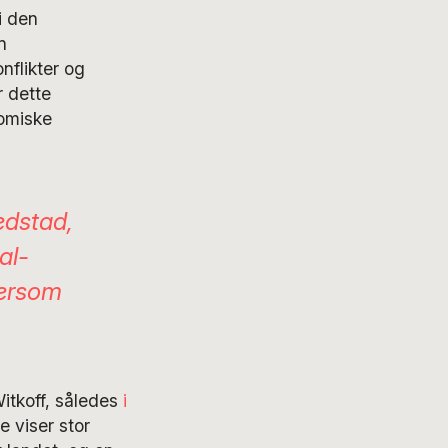
i den
n
onflikter og
r dette
nomiske
edstad,
al-
tersom
tkoff, således
i
e viser stor