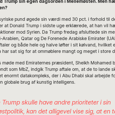
ld Trump sin egen dagsorden i Mellemøsten. Men hæ
en?
yriske pund øgede sin værdi med 30 pct. i forhold til 
fter at Donald Trump i sidste uge erklærede, at han vil 
ktioner mod Syrien. Da Trump fredag afsluttede sin mel
-Arabien, Qatar og De Forenede Arabiske Emirater (UA
aler og både hele og halve løfter i sit kølvand, hvilket e
an har sat sig for at ommøblere mangt og meget i store d
s møde med Emiraternes præsident, Sheikh Mohamed b
ndt som MbZ, indgik Trump aftale om, at de to lande 
t enormt datakompleks, der i Abu Dhabi skal arbejde fo
 globale brug af kunstig intelligens.
Trump skulle have andre prioriteter i sin
tpolitik, kan det alligevel vise sig, at en 