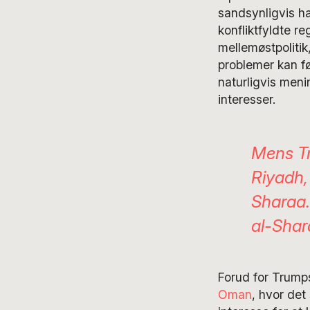
sandsynligvis h
konfliktfyldte re
mellemøstpolitik,
problemer kan fø
naturligvis meni
interesser.
Mens Tr
Riyadh,
Sharaa.
al-Shara
Forud for Trump
Oman
, hvor det