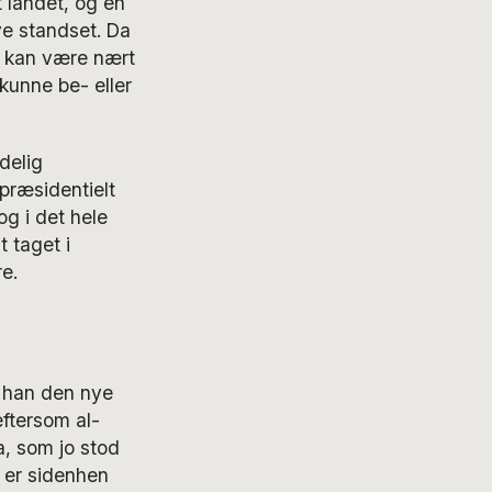
 landet, og en
ve standset. Da
n kan være nært
kunne be- eller
delig
præsidentielt
g i det hele
 taget i
e.
 han den nye
eftersom al-
a, som jo stod
 er sidenhen