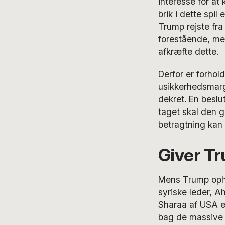
interesse for at
brik i dette spi
Trump rejste fra
forestående, men
afkræfte dette.
Derfor er forhold
usikkerhedsmarge
dekret. En beslu
taget skal den 
betragtning kan 
Giver T
Mens Trump opho
syriske leder, A
Sharaa af USA er
bag de massive 