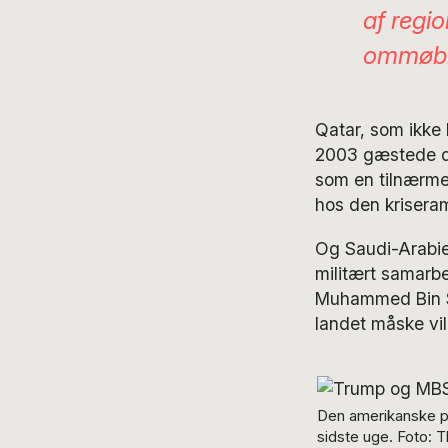
af regio
ommøble
Qatar, som ikke
2003 gæstede de
som en tilnærmels
hos den kriseram
Og Saudi-Arabien
militært samarbe
Muhammed Bin Sal
landet måske vil
Den amerikanske p
sidste uge. Foto: 