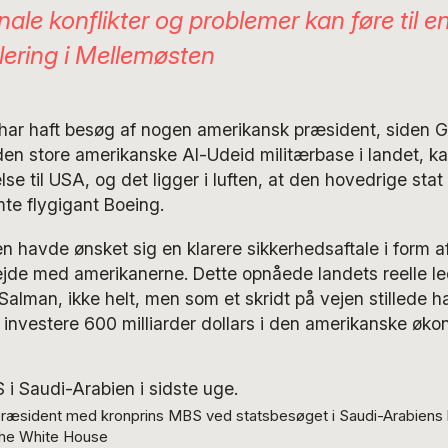
nale konflikter og problemer kan føre til e
ring i Mellemøsten
 har haft besøg af nogen amerikansk præsident, siden G
n store amerikanske Al-Udeid militærbase i landet, kan
e til USA, og det ligger i luften, at den hovedrige stat 
te flygigant Boeing.
 havde ønsket sig en klarere sikkerhedsaftale i form af
jde med amerikanerne. Dette opnåede landets reelle led
man, ikke helt, men som et skridt på vejen stillede han
 investere 600 milliarder dollars i den amerikanske øko
ræsident med kronprins MBS ved statsbesøget i Saudi-Arabiens 
The White House