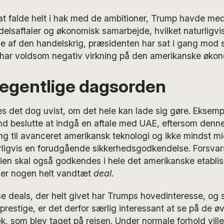
at falde helt i hak med de ambitioner, Trump havde med
elsaftaler og økonomisk samarbejde, hvilket naturligvis 
e af den handelskrig, præsidenten har sat i gang mod s
har voldsom negativ virkning på den amerikanske økon
egentlige dagsorden
es det dog uvist, om det hele kan lade sig gøre. Eksem
nd beslutte at indgå en aftale med UAE, eftersom denne
g til avanceret amerikansk teknologi og ikke mindst mi
rligvis en forudgående sikkerhedsgodkendelse. Forsva
en skal også godkendes i hele det amerikanske etabli
e er nogen helt vandtæt
deal
.
e deals, der helt givet har Trumps hovedinteresse, og 
prestige, er det derfor særlig interessant at se på de øv
k, som blev taget på rejsen. Under normale forhold ville