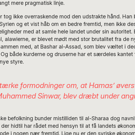
langt mere pragmatisk linje.
er tog ikke overraskende mod den udstrakte hånd. Han 
Syrien og et vist håb om en bedre fremtid, men ikke de
ligheder med at samle hele landet under sin autoritet. 
l, alawierne, er blevet mødt med stor brutalitet fra de
sammen med, at Bashar al-Assad, som blev væltet i de
i. Og både kurderne og druserne har et særdeles kantet fo
nye styre.
stærke formodninger om, at Hamas’ øverst
Muhammed Sinwar, blev dræbt under ang
ske befolkning bunder mistilliden til al-Sharaa dog navn
 der hidtil har rådet med hensyn til at få landets økonom
de i nogen nær fremtid. Lige nu er den syriske økonomi