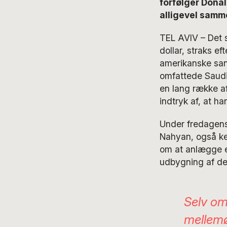
forfølger Dona
alligevel samm
TEL AVIV – Det s
dollar, straks e
amerikanske san
omfattede Saudi
en lang række aft
indtryk af, at h
Under fredagen
Nahyan, også ke
om at anlægge e
udbygning af den
Selv om 
mellemøs