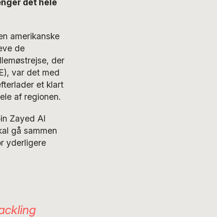
nger det hele
den amerikanske
hæve de
lemøstrejse, der
E), var det med
fterlader et klart
ele af regionen.
in Zayed Al
skal gå sammen
r yderligere
tackling