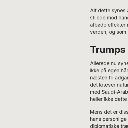
Alt dette synes 
stilede mod hand
afbøde effektern
verden, og som 
Trumps 
Allerede nu syn
ikke på egen hå
næsten fri adgan
det kræver natu
med Saudi-Arabi
heller ikke dett
Mens det er diss
hans personlige 
diplomatiske træ