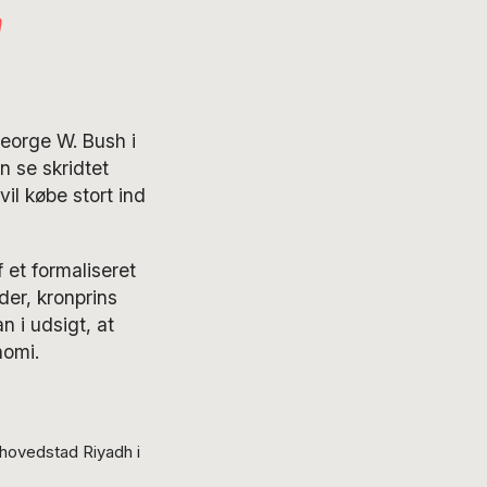
n
eorge W. Bush i
 se skridtet
vil købe stort ind
 et formaliseret
er, kronprins
 i udsigt, at
nomi.
hovedstad Riyadh i