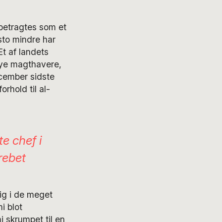
betragtes som et
sto mindre har
Et af landets
 nye magthavere,
cember sidste
rhold til al-
e chef i
rebet
lig i de meget
i blot
 skrumpet til en