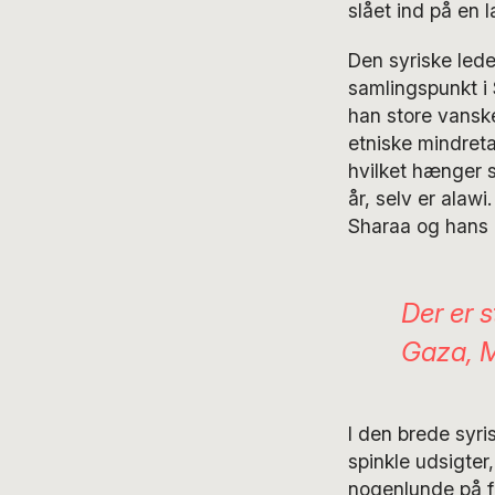
slået ind på en 
Den syriske led
samlingspunkt i 
han store vanske
etniske mindreta
hvilket hænger 
år, selv er alaw
Sharaa og hans 
Der er 
Gaza, 
I den brede syri
spinkle udsigter,
nogenlunde på fo