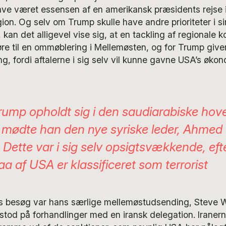
ave været essensen af en amerikansk præsidents rejse 
gion. Og selv om Trump skulle have andre prioriteter i si
 kan det alligevel vise sig, at en tackling af regionale k
re til en ommøblering i Mellemøsten, og for Trump give
ng, fordi aftalerne i sig selv vil kunne gavne USA’s øko
ump opholdt sig i den saudiarabiske hov
 mødte han den nye syriske leder, Ahmed 
 Dette var i sig selv opsigtsvækkende, ef
a af USA er klassificeret som terrorist
s besøg var hans særlige mellemøstudsending, Steve Wi
 stod på forhandlinger med en iransk delegation. Iranern