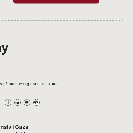
ny
p på statsbesøg i Abu Dhabi hos
siv i Gaza,