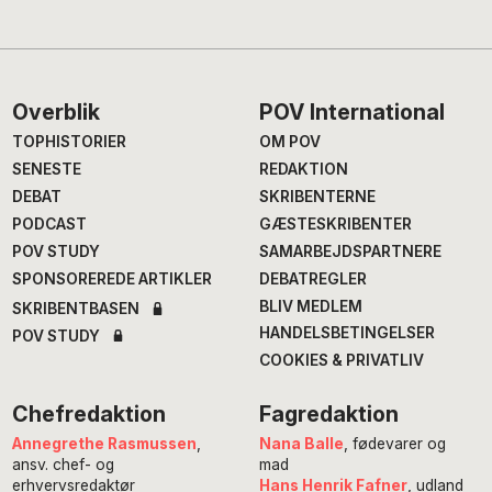
Footer
Overblik
POV International
TOPHISTORIER
OM POV
SENESTE
REDAKTION
DEBAT
SKRIBENTERNE
PODCAST
GÆSTESKRIBENTER
POV STUDY
SAMARBEJDSPARTNERE
SPONSOREREDE ARTIKLER
DEBATREGLER
BLIV MEDLEM
SKRIBENTBASEN
HANDELSBETINGELSER
POV STUDY
COOKIES & PRIVATLIV
Chefredaktion
Fagredaktion
Annegrethe Rasmussen
,
Nana Balle
, fødevarer og
ansv. chef- og
mad
erhvervsredaktør
Hans Henrik Fafner
, udland