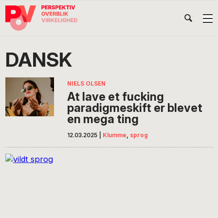
Gå
Skip
Gå
Head
direkte
til
direkte
til
indhold
til
Højr
primær
footer
Søg
på
navigation
DANSK
POV
International
NIELS OLSEN
At lave et fucking
paradigmeskift er blevet
en mega ting
12.03.2025
|
Klumme
,
sprog