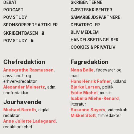
DEBAT
SKRIBENTERNE
PODCAST
GÆSTESKRIBENTER
POV STUDY
SAMARBEJDSPARTNERE
SPONSOREREDE ARTIKLER
DEBATREGLER
BLIV MEDLEM
SKRIBENTBASEN
HANDELSBETINGELSER
POV STUDY
COOKIES & PRIVATLIV
Chefredaktion
Fagredaktion
Annegrethe Rasmussen
,
Nana Balle
, fødevarer og
ansv. chef- og
mad
erhvervsredaktør
Hans Henrik Fafner
, udland
Alexander Meinertz
, adm.
Bjarke Larsen
, politik
chefredaktør
Eddie Michel
, musik
Isabella Miehe-Renard
,
Jourhavende
litteratur
Susanne Sayers
, videnskab
Michael Bernth
, digital
Mikkel Stolt
, filmredaktør
redaktør
Anne Juliette Ladegaard
,
redaktionschef