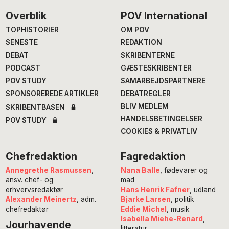
Footer
Overblik
POV International
TOPHISTORIER
OM POV
SENESTE
REDAKTION
DEBAT
SKRIBENTERNE
PODCAST
GÆSTESKRIBENTER
POV STUDY
SAMARBEJDSPARTNERE
SPONSOREREDE ARTIKLER
DEBATREGLER
BLIV MEDLEM
SKRIBENTBASEN
HANDELSBETINGELSER
POV STUDY
COOKIES & PRIVATLIV
Chefredaktion
Fagredaktion
Annegrethe Rasmussen
,
Nana Balle
, fødevarer og
ansv. chef- og
mad
erhvervsredaktør
Hans Henrik Fafner
, udland
Alexander Meinertz
, adm.
Bjarke Larsen
, politik
chefredaktør
Eddie Michel
, musik
Isabella Miehe-Renard
,
Jourhavende
litteratur