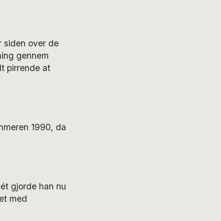
 siden over de
kning gennem
t pirrende at
ommeren 1990, da
Dét gjorde han nu
let med