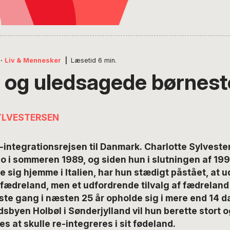
·
Liv & Mennesker
|
Læsetid
6
min.
d og uledsagede børne
YLVESTERSEN
-integrationsrejsen til Danmark.
Charlotte Sylveste
ano i sommeren 1989, og siden hun i slutningen af 199
e sig hjemme i Italien, har hun stædigt påstået, at 
f fædreland, men et udfordrende tilvalg af fædrelan
rste gang i næsten 25 år opholde sig i mere end 14 d
dsbyen Holbøl i Sønderjylland vil hun berette stort 
s at skulle re-integreres i sit fødeland.