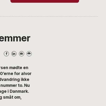
stemmer
rsen mødte en
0’erne for alvor
udvandring ikke
d nummer to. Nu
age i Danmark.
og småt om,