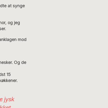
ndte at synge
or, og jeg
er.
d anklagen mod
nnesker. Og de
dst 15
 køkkener.
e jysk
ukket