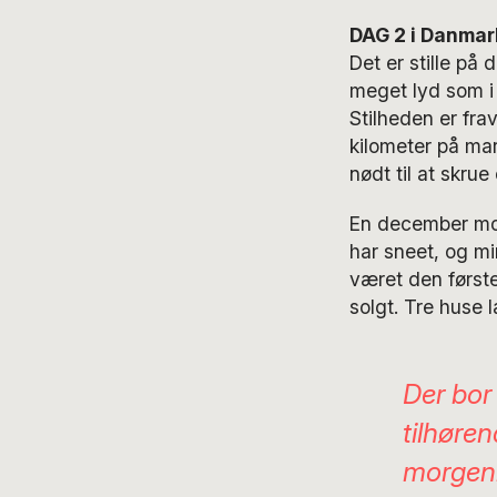
DAG 2 i Danmark
Det er stille på
meget lyd som i I
Stilheden er fra
kilometer på mar
nødt til at skrue
En december morg
har sneet, og m
været den første
solgt. Tre huse
Der bor
tilhøren
morgenb