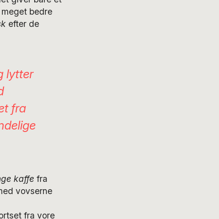
an meget bedre
sk
efter de
 lytter
d
et fra
ndelige
nge kaffe
fra
 med vovserne
bortset fra vore