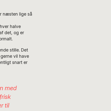
ar næsten lige så
 hver halve
f det, og er
ormalt.
de stille. Det
gerne vil have
tligt snart er
en med
frisk
 til