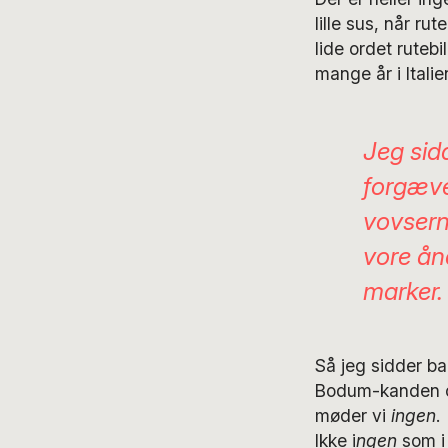
lille sus, når r
lide ordet rutebi
mange år i Italie
Jeg sid
forgæve
vovserne
vore ån
marker.
Så jeg sidder b
Bodum-kanden og
møder vi
ingen
.
Ikke i
ngen
som i