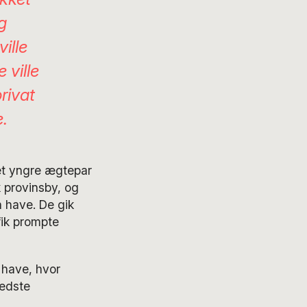
og
ille
 ville
privat
e.
d et yngre ægtepar
 provinsby, og
n have. De gik
fik prompte
t have, hvor
bedste