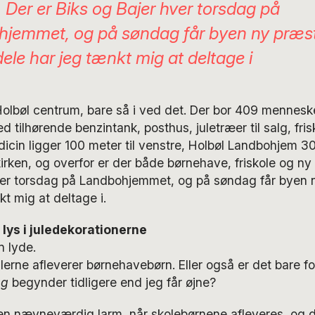
, Der er
Biks og Bajer
hver torsdag på
jemmet, og på søndag får byen ny præst
ele har jeg tænkt mig at deltage i
 Holbøl centrum, bare så i ved det. Der bor 409 mennesk
 tilhørende benzintank, posthus, juletræer til salg, fr
cin ligger 100 meter til venstre, Holbøl Landbohjem 3
irken, og overfor er der både børnehave, friskole og ny
er torsdag på Landbohjemmet, og på søndag får byen 
kt mig at deltage i.
lys i juledekorationerne
n lyde.
bilerne afleverer børnehavebørn. Eller også er det bare f
ag
begynder tidligere end jeg får øjne?
gen nævneværdig larm, når skolebørnene afleveres, og d