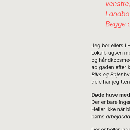
venstre
Landboh
Begge d
Jeg bor ellers i
Lokalbrugsen med
og håndkøbsmedi
ad gaden efter k
Biks og Bajer
hv
dele har jeg tæn
Døde huse med 
Der er bare inge
Heller ikke når 
børns
arbejdsd
Der er heller in