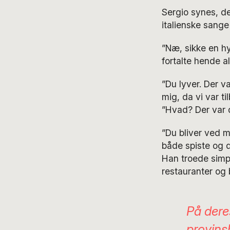
Sergio synes, d
italienske sang
”Næ, sikke en h
fortalte hende a
”Du lyver. Der v
mig, da vi var t
”Hvad? Der var d
”Du bliver ved m
både spiste og dr
Han troede simpe
restauranter og 
På dere
provins