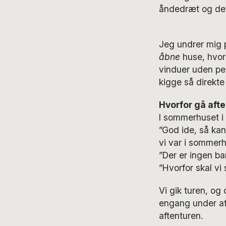
åndedræt og det
Jeg undrer mig 
åbne
huse, hvor
vinduer uden per
kigge så direkte
Hvorfor gå aft
I sommerhuset i S
”God ide, så ka
vi var i sommer
”Der er ingen bar
”Hvorfor skal vi
Vi gik turen, og
engang under af
aftenturen.