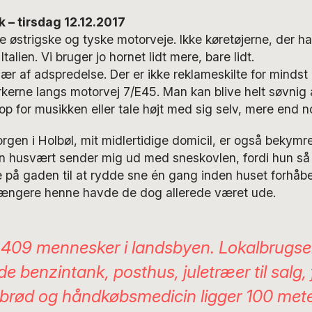
 – tirsdag 12.12.2017
 de østrigske og tyske motorveje. Ikke køretøjerne, der h
talien. Vi bruger jo hornet lidt mere, bare lidt.
vær af adspredelse. Der er ikke reklameskilte for mindst
kerne langs motorvej 7/E45. Man kan blive helt søvnig a
 op for musikken eller tale højt med sig selv, mere end n
en i Holbøl, mit midlertidige domicil, er også bekymren
in husvært sender mig ud med sneskovlen, fordi hun så 
 på gaden til at rydde sne én gang inden huset forhåben
 længere henne havde de dog allerede været ude.
 409 mennesker i landsbyen. Lokalbrugs
de benzintank, posthus, juletræer til salg, 
rød og håndkøbsmedicin ligger 100 meter