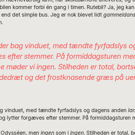
utebilen kommer forbi én gang i timen. Rutebil? Ja, jeg k
l end det simple bus. Jeg er nok blevet lidt
gammeldan
n.
der bag vinduet, med tændte fyrfadslys og
s efter stemmer. På formiddagsturen me
 møder vi ingen. Stilheden er total, borts
dedræt og det frostknasende græs på ue
ag vinduet, med tændte fyrfadslys og dagens anden
la
 lytter forgæves efter stemmer. På formiddagsturen
 Odysséen, men
ingen
som i
ingen
. Stilheden er total, 