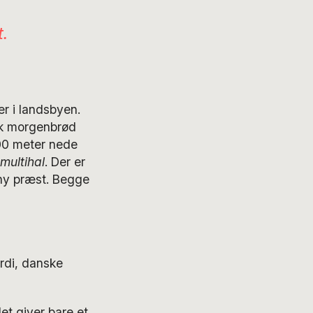
.
er i landsbyen.
isk morgenbrød
00 meter nede
multihal
. Der er
ny præst. Begge
ordi, danske
et giver bare et