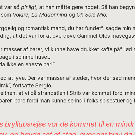
et var
så pinligt
, at han måtte gøre noget. Så han begy
e som
Volare, La Madonnina
og
Oh Sole Mio.
yggelig og romantisk mand, du har fundet”, sagde min m
ldrig, at det var for at overdøve Gammel Oles mavegass
ar masser af barer, vi kunne have drukket kaffe på”, lø
ilbage i sommerhuset.
a ikke en eneste bar!”
ed at lyve. Der var masser af steder, hvor der sad me
ak”, fortsatte Sergio.
lthen, at vi på strandstien i Strib var kommet forbi min
barer, bare fordi man kunne se ind i folks spisestuer og
s bryllupsrejse var de kommet til en mindr
by, og havde set et sted, hvor der blev dr