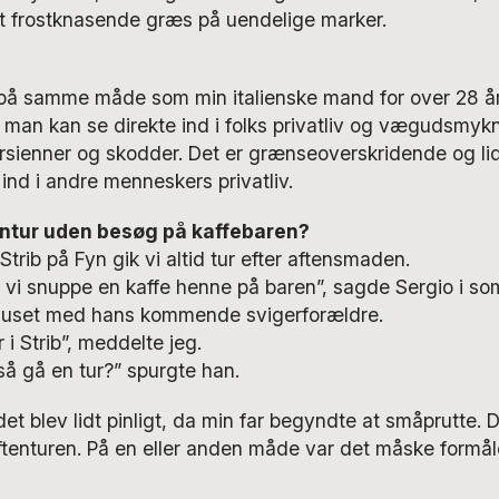
 frostknasende græs på uendelige marker.
på samme måde som min italienske mand for over 28 år
 man kan se direkte ind i folks privatliv og vægudsmy
sienner og skodder. Det er grænseoverskridende og lid
 ind i andre menneskers privatliv.
entur uden besøg på kaffebaren?
trib på Fyn gik vi altid tur efter aftensmaden.
n vi snuppe en kaffe henne på baren”, sagde Sergio i s
huset med hans kommende svigerforældre.
 i Strib”, meddelte jeg.
 så gå en tur?” spurgte han.
 det blev lidt pinligt, da min far begyndte at småprutte. 
tenturen. På en eller anden måde var det måske formå