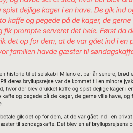
 spist dejlige kager i en have. De gik ind 
 to kaffe og pegede på de kager, de gerne v
 fik prompte serveret det hele. Først da de
ik det op for dem, at de var gået ind i en 
vor familien havde gæster til søndagskaff
en historie til et selskab i Milano et par år senere, brø
På deres bryllupsrejse var de kommet til en mindre jysk
d, hvor der blev drukket kaffe og spist dejlige kager i e
to kaffe og pegede på de kager, de gerne ville have, og 
e.
 betale gik det op for dem, at de var gået ind i en priva
æster til søndagskaffe. Det blev en af bryllupsrejsens 