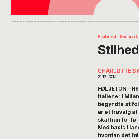
Featured
·
Danmark
Stilhe
CHARLOTTE S
21.12.2017
FØLJETON –
Re
italiener i Mil
begyndte at føl
er et fravalg a
skal hun for fø
Med basis i lan
hvordan det føle