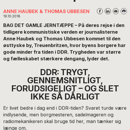
ANNE HAUBEK & THOMAS UBBESEN
19.10.2018
BAG DET GAMLE JERNTÆPPE – På deres rejse i den
tidligere kommunistiske verden er journalisterne
Anne Haubek og Thomas Ubbesen kommet til den
østtyske by, Treuenbritzen, hvor byens borgere har
gode minder fra tiden i DDR. Trygheden var større
og fælleskabet stærkere dengang, lyder det.
DDR: TRYGT,
GENNEMSNITLIGT,
FORUDSIGELIGT – OG SLET
IKKE SÅ DÅRLIGT
Er livet bedre i dag end i DDR-tiden? Svaret turde være
indlysende, men borgmesteren, sadelmageren og
radiomekanikeren skal bruge tid her, man tænker sig
længe om.