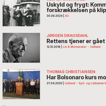
Uskyld og frygt: Komm
forskrækkelsen på kli
30.08.2024
|
EU
JØRGEN DRAGSDAHL
Rettens tjener er gået
12.10.2018
|
Liv & Mennesker
·
Indland
THOMAS CHRISTIANSEN
Har Bolsonaro kurs mo
27.04.2020
|
Indland
·
Syd- og Latinameri