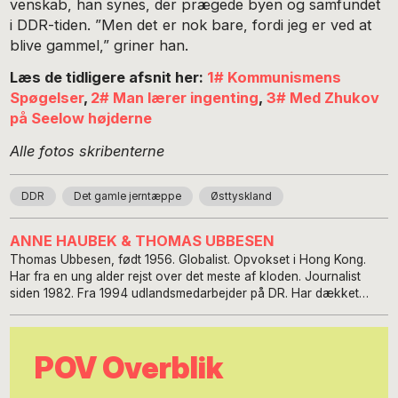
venskab, han synes, der prægede byen og samfundet
i DDR-tiden. ”Men det er nok bare, fordi jeg er ved at
blive gammel,” griner han.
Læs de tidligere afsnit her:
1# Kommunismens
Spøgelser
,
2# Man lærer ingenting
,
3# Med Zhukov
på Seelow højderne
Alle fotos skribenterne
DDR
Det gamle jerntæppe
Østtyskland
ANNE HAUBEK & THOMAS UBBESEN
Thomas Ubbesen, født 1956. Globalist. Opvokset i Hong Kong.
Har fra en ung alder rejst over det meste af kloden. Journalist
siden 1982. Fra 1994 udlandsmedarbejder på DR. Har dækket
krige, konflikter og naturkatastrofer i bl.a. Balkan i 90erne, Irak,
Libanon, Syrien, Libyen, Mali, Myanmar, Haiti, Pakistan og
Afghanistan for bl.a. Radioavisen, TV-avisen, Horisont og
POV Overblik
Orientering. Modtog i 2011 Krüger-prisen for sin indsats for public
service. Har skrevet bøgerne ”Udsendt – historierne bag 22
reportager”(Tiderne Skifter 2014), ”Good luck, Habibi – rejser i