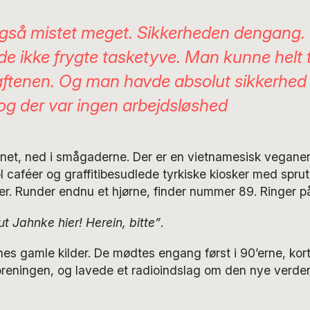
også mistet meget. Sikkerheden dengang
e ikke frygte tasketyve. Man kunne helt 
ftenen. Og man havde absolut sikkerhed 
 og der var ingen arbejdsløshed
rnet, ned i smågaderne. Der er en vietnamesisk veganer
caféer og graffitibesudlede tyrkiske kiosker med sprut,
r. Runder endnu et hjørne, finder nummer 89. Ringer på
 Jahnke hier! Herein, bitte”
.
es gamle kilder. De mødtes engang først i 90’erne, kort
eningen, og lavede et radioindslag om den nye verden