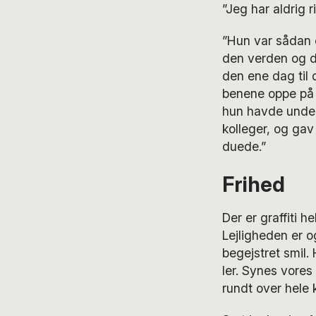
”Jeg har aldrig 
”Hun var sådan e
den verden og d
den ene dag til 
benene oppe på 
hun havde underv
kolleger, og gav
duede.”
Frihed
Der er graffiti 
Lejligheden er 
begejstret smil.
ler. Synes vores 
rundt over hele k