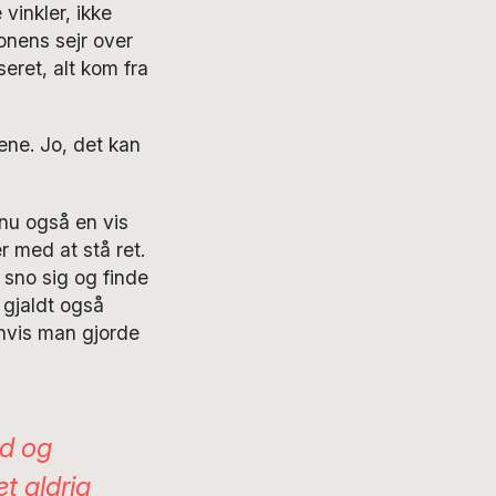
vinkler, ikke
ionens sejr over
eret, alt kom fra
ne. Jo, det kan
 nu også en vis
 med at stå ret.
 sno sig og finde
 gjaldt også
 hvis man gjorde
nd og
et aldrig