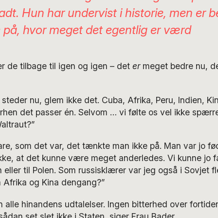
ladt. Hun har undervist i historie, men er 
le på, hvor meget det egentlig er værd
 de tilbage til igen og igen – det
er
meget bedre nu, d
le steder nu, glem ikke det. Cuba, Afrika, Peru, Indien, Ki
rhen det passer én. Selvom … vi følte os vel ikke spær
Waltraut?”
re, som det var, det tænkte man ikke på. Man var jo fød
 ikke, at det kunne være meget anderledes. Vi kunne jo f
 eller til Polen. Som russisklærer var jeg også i Sovjet f
 Afrika og Kina dengang?”
 alle hinandens udtalelser. Ingen bitterhed over fortide
ådan set slet ikke i Staten, siger Frau Bader.