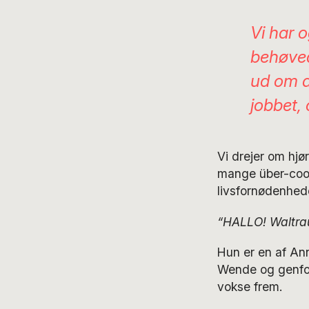
Vi har 
behøved
ud om a
jobbet,
Vi drejer om hjø
mange über-cool 
livsfornødenhede
“HALLO! Waltraut
Hun er en af Ann
Wende og genfor
vokse frem.