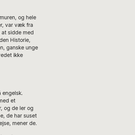
 muren, og hele
, var væk fra
e at sidde med
en Historie,
ten, ganske unge
vedet ikke
å engelsk.
med et
, og de ler og
se, de har suset
rejse, mener de.