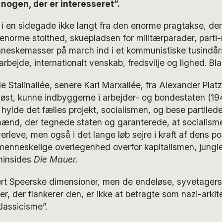
t nogen, der er interesseret”.
 i en sidegade ikke langt fra den enorme pragtakse, d
enorme stolthed, skuepladsen for militærparader, parti
neskemasser på march ind i et kommunistiske tusindår
rbejde, internationalt venskab, fredsvilje og lighed. Bl
Stalinallée, senere Karl Marxallée, fra Alexander Platz i
i øst, kunne indbyggerne i arbejder- og bondestaten (19
g hylde det fælles projekt, socialismen, og bese partile
lmænd, der tegnede staten og garanterede, at socialism
verleve, men også i det lange løb sejre i kraft af dens pol
enneskelige overlegenhed overfor kapitalismen, jungl
hinsides
Die Mauer.
bert Speerske dimensioner, men de endeløse, syvetagers
, der flankerer den, er ikke at betragte som nazi-arki
klassicisme”.