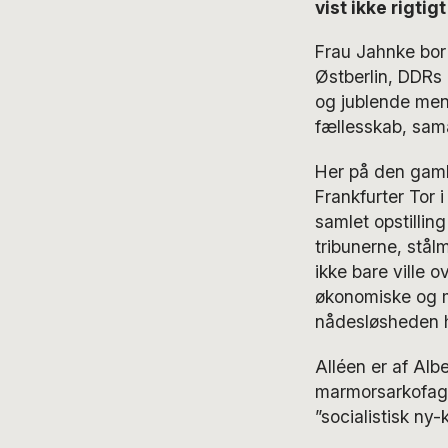
vist ikke rigtig
Frau Jahnke bor
Østberlin, DDRs 
og jublende men
fællesskab, sama
Her på den gamle 
Frankfurter Tor 
samlet opstillin
tribunerne, stå
ikke bare ville o
økonomiske og m
nådesløsheden 
Alléen er af Al
marmorsarkofager
”socialistisk ny-