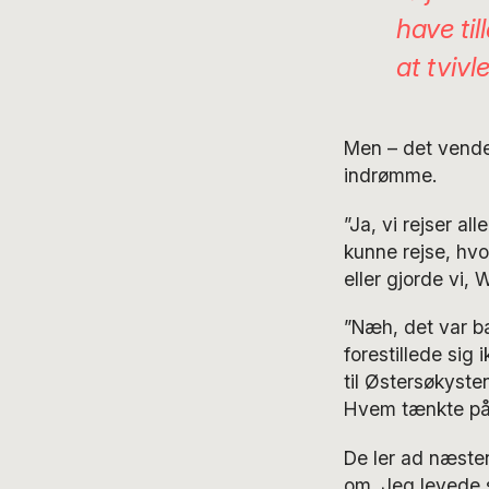
have til
at tviv
Men – det vender
indrømme.
”Ja, vi rejser al
kunne rejse, hvo
eller gjorde vi, 
”Næh, det var ba
forestillede sig
til Østersøkysten
Hvem tænkte på
De ler ad næsten
om. Jeg levede s