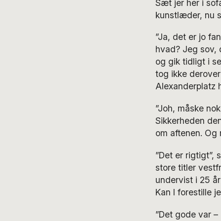
Sæt jer her i so
kunstlæder, nu s
”Ja, det er jo fa
hvad? Jeg sov, 
og gik tidligt i 
tog ikke derove
Alexanderplatz h
”Joh, måske nok 
Sikkerheden den
om aftenen. Og m
”Det er rigtigt”
store titler vest
undervist i 25 å
Kan I forestille j
”Det gode var – 