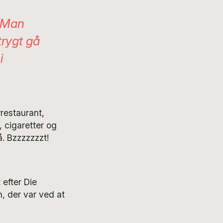
. Man
trygt gå
i
restaurant,
 cigaretter og
. Bzzzzzzzt!
 efter Die
, der var ved at