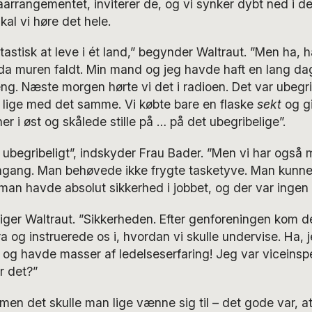
faarrangementet, inviterer de, og vi synker dybt ned i de
kal vi høre det hele.
ntastisk at leve i ét land,” begynder Waltraut. ”Men ha, h
da muren faldt. Min mand og jeg havde haft en lang dag
seng. Næste morgen hørte vi det i radioen. Det var ubegri
r lige med det samme. Vi købte bare en flaske
sekt
og g
er i øst og skålede stille på … på det ubegribelige”.
ubegribeligt”, indskyder Frau Bader. ”Men vi har også 
gang. Man behøvede ikke frygte tasketyve. Man kunne 
an havde absolut sikkerhed i jobbet, og der var ingen 
, siger Waltraut. ”Sikkerheden. Efter genforeningen kom 
fra og instruerede os i, hvordan vi skulle undervise. Ha,
r og havde masser af ledelseserfaring! Jeg var viceinsp
er det?”
men det skulle man lige vænne sig til – det gode var, at 