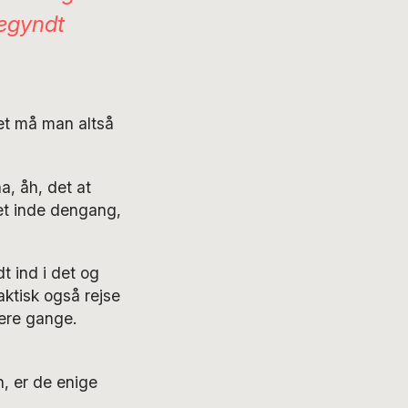
begyndt
et må man altså
na, åh, det at
ret inde dengang,
t ind i det og
aktisk også rejse
lere gange.
n, er de enige