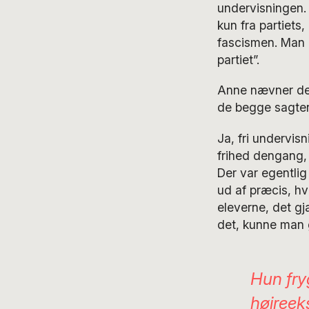
undervisningen. 
kun fra partiets
fascismen. Man k
partiet”.
Anne nævner det
de begge sagten
Ja, fri undervis
frihed dengang,
Der var egentlig
ud af præcis, hv
eleverne, det gj
det, kunne man g
Hun fry
højreeks