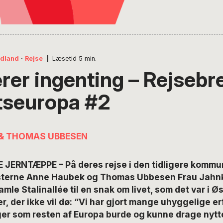
ndland
·
Rejse
|
Læsetid
5
min.
rer ingenting – Rejsebre
seuropa #2
& THOMAS UBBESEN
JERNTÆPPE – På deres rejse i den tidligere kommu
isterne Anne Haubek og Thomas Ubbesen Frau Jahn
mle Stalinallée til en snak om livet, som det var i Ø
, der ikke vil dø: “Vi har gjort mange uhyggelige erf
ger som resten af Europa burde og kunne drage nytte