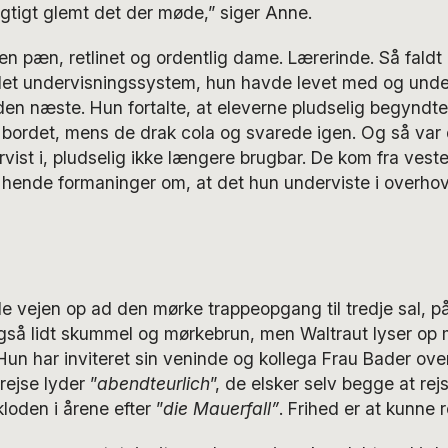
rigtigt glemt det der møde,” siger Anne.
n pæn, retlinet og ordentlig dame. Lærerinde. Så faldt
et undervisningssystem, hun havde levet med og under
den næste. Hun fortalte, at eleverne pludselig begyndt
bordet, mens de drak cola og svarede igen. Og så var d
ist i, pludselig ikke længere brugbar. De kom fra ves
 hende formaninger om, at det hun underviste i overho
hele vejen op ad den mørke trappeopgang til tredje sal, p
også lidt skummel og mørkebrun, men Waltraut lyser op 
 Hun har inviteret sin veninde og kollega Frau Bader over
rejse lyder ”
abendteurlich
”, de elsker selv begge at rej
loden i årene efter ”
die Mauerfall”
. Frihed er at kunne 