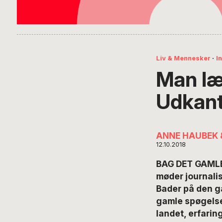
Liv & Mennesker
·
I
Man læ
Udkant
ANNE HAUBEK 
12.10.2018
BAG DET GAMLE 
møder
journal
Bader på den ga
gamle spøgelser
landet, erfarin