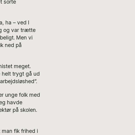
t sorte
a, ha – ved I
 og var trætte
beligt. Men vi
ik ned på
mistet meget.
helt trygt gå ud
arbejdsløshed”.
der unge folk med
 jeg havde
ektør på skolen.
man fik frihed i