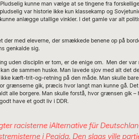
Pludselig kunne man vælge at se tingene fra forskellige 
, pludselig var historie ikke kun klassekamp og Sovjetun
unne anlægge utallige vinkler. I det gamle var alt politis
 der med eleverne, der smækkede benene op på borde
s genkalde sig.
ning uden disciplin er tom, er de enige om. Men der var
 kan de sammen huske. Man lavede sjov med alt det der
 ikke kæft-trit-og-retning på den måde. Man skulle bare
or grænserne gik, præcis hvor langt man kunne gå. Det
aldt alle borgere. Man skulle forstå, hvor grænsen gik –
odt have et godt liv i DDR.
gter racisterne iAlternative für Deutschla
tremisterne i Pegida. Den slags ville parti