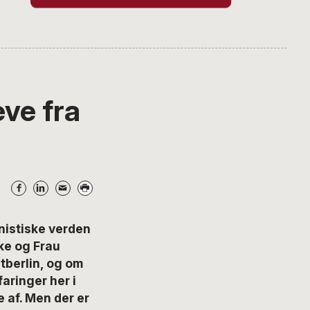
ve fra
nistiske verden
ke og Frau
stberlin, og om
aringer her i
 af. Men der er