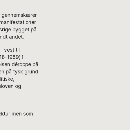
er gennemskærer
-manifestationer
srige bygget på
andt andet.
 vest til
48-1989) i
delsen déroppe på
en på tysk grund
itiske,
eloven og
tektur men som