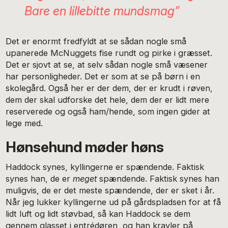
Bare en lillebitte mundsmag”
Det er enormt fredfyldt at se sådan nogle små
upanerede McNuggets fise rundt og pirke i græsset.
Det er sjovt at se, at selv sådan nogle små væsener
har personligheder. Det er som at se på børn i en
skolegård. Også her er der dem, der er krudt i røven,
dem der skal udforske det hele, dem der er lidt mere
reserverede og også ham/hende, som ingen gider at
lege med.
Hønsehund møder høns
Haddock synes, kyllingerne er spændende. Faktisk
synes han, de er
meget
spændende. Faktisk synes han
muligvis, de er det meste spændende, der er sket i år.
Når jeg lukker kyllingerne ud på gårdspladsen for at få
lidt luft og lidt støvbad, så kan Haddock se dem
gennem glasset i entrédøren, og han kravler på