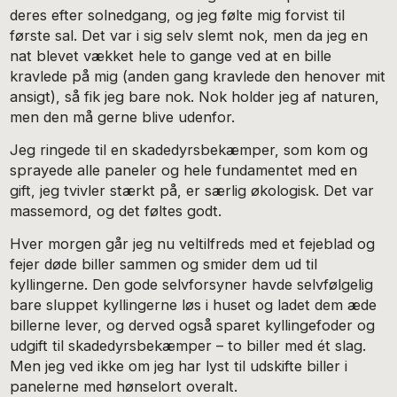
deres efter solnedgang, og jeg følte mig forvist til
første sal. Det var i sig selv slemt nok, men da jeg en
nat blevet vækket hele to gange ved at en bille
kravlede på mig (anden gang kravlede den henover mit
ansigt), så fik jeg bare nok. Nok holder jeg af naturen,
men den må gerne blive udenfor.
Jeg ringede til en skadedyrsbekæmper, som kom og
sprayede alle paneler og hele fundamentet med en
gift, jeg tvivler stærkt på, er særlig økologisk. Det var
massemord, og det føltes godt.
Hver morgen går jeg nu veltilfreds med et fejeblad og
fejer døde biller sammen og smider dem ud til
kyllingerne. Den gode selvforsyner havde selvfølgelig
bare sluppet kyllingerne løs i huset og ladet dem æde
billerne lever, og derved også sparet kyllingefoder og
udgift til skadedyrsbekæmper – to biller med ét slag.
Men jeg ved ikke om jeg har lyst til udskifte biller i
panelerne med hønselort overalt.