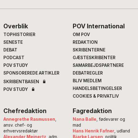
Footer
Overblik
POV International
TOPHISTORIER
OM POV
SENESTE
REDAKTION
DEBAT
SKRIBENTERNE
PODCAST
GÆSTESKRIBENTER
POV STUDY
SAMARBEJDSPARTNERE
SPONSOREREDE ARTIKLER
DEBATREGLER
BLIV MEDLEM
SKRIBENTBASEN
HANDELSBETINGELSER
POV STUDY
COOKIES & PRIVATLIV
Chefredaktion
Fagredaktion
Annegrethe Rasmussen
,
Nana Balle
, fødevarer og
ansv. chef- og
mad
erhvervsredaktør
Hans Henrik Fafner
, udland
Alexander Meinertz
, adm.
Bjarke Larsen
, politik