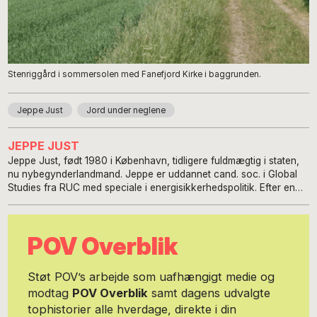
Stenriggård i sommersolen med Fanefjord Kirke i baggrunden.
Jeppe Just
Jord under neglene
JEPPE JUST
Jeppe Just, født 1980 i København, tidligere fuldmægtig i staten,
nu nybegynderlandmand. Jeppe er uddannet cand. soc. i Global
Studies fra RUC med speciale i energisikkerhedspolitik. Efter en
håndfuld år som fuldmægtig i statens styrelser valgte han i 2017 at
skifte spor ved at sige sit job op og forsøge at blive
selvforsynende i en gård på Møn. Jeppe skriver på bloggen
POV Overblik
www.jordunderneglene.com om, hvordan det er skifte spor
midvejs til et liv, man har drømt om, men ikke har nogen
forudsætninger for. Jeppe er kæreste med Amalie og sammen har
Støt POV’s arbejde som uafhængigt medie og
de en søn og en hund.
modtag
POV Overblik
samt dagens udvalgte
tophistorier alle hverdage, direkte i din