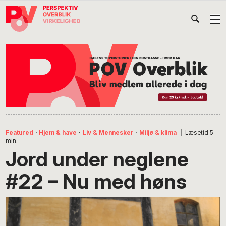
Gå
Skip
Gå
Head
direkte
til
direkte
til
indhold
til
Højr
primær
footer
Søg
på
navigation
POV
International
Featured
·
Hjem & have
·
Liv & Mennesker
·
Miljø & klima
|
Læsetid
5
min.
Jord under neglene
#22 – Nu med høns