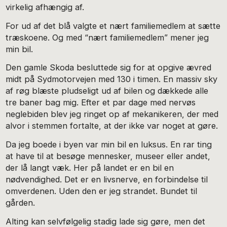
virkelig afhængig af.
For ud af det blå valgte et nært familiemedlem at sætte
træskoene. Og med “nært familiemedlem” mener jeg
min bil.
Den gamle Skoda besluttede sig for at opgive ævred
midt på Sydmotorvejen med 130 i timen. En massiv sky
af røg blæste pludseligt ud af bilen og dækkede alle
tre baner bag mig. Efter et par dage med nervøs
neglebiden blev jeg ringet op af mekanikeren, der med
alvor i stemmen fortalte, at der ikke var noget at gøre.
Da jeg boede i byen var min bil en luksus. En rar ting
at have til at besøge mennesker, museer eller andet,
der lå langt væk. Her på landet er en bil en
nødvendighed. Det er en livsnerve, en forbindelse til
omverdenen. Uden den er jeg strandet. Bundet til
gården.
Alting kan selvfølgelig stadig lade sig gøre, men det