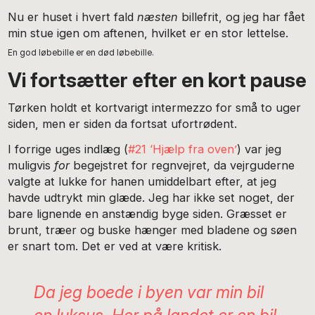
Nu er huset i hvert fald
næsten
billefrit, og jeg har fået
min stue igen om aftenen, hvilket er en stor lettelse.
En god løbebille er en død løbebille.
Vi fortsætter efter en kort pause
Tørken holdt et kortvarigt intermezzo for små to uger
siden, men er siden da fortsat ufortrødent.
I forrige uges indlæg (
#21 ‘Hjælp fra oven’
) var jeg
muligvis
for
begejstret for regnvejret, da vejrguderne
valgte at lukke for hanen umiddelbart efter, at jeg
havde udtrykt min glæde. Jeg har ikke set noget, der
bare lignende en anstændig byge siden. Græsset er
brunt, træer og buske hænger med bladene og søen
er snart tom. Det er ved at være kritisk.
Da jeg boede i byen var min bil