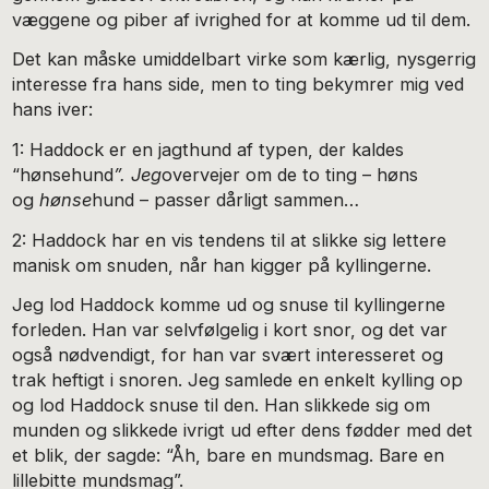
væggene og piber af ivrighed for at komme ud til dem.
Det kan måske umiddelbart virke som kærlig, nysgerrig
interesse fra hans side, men to ting bekymrer mig ved
hans iver:
1: Haddock er en jagthund af typen, der kaldes
“hønsehund
”. Jeg
overvejer om de to ting – høns
og
hønse
hund – passer dårligt sammen…
2: Haddock har en vis tendens til at slikke sig lettere
manisk om snuden, når han kigger på kyllingerne.
Jeg lod Haddock komme ud og snuse til kyllingerne
forleden. Han var selvfølgelig i kort snor, og det var
også nødvendigt, for han var svært interesseret og
trak heftigt i snoren. Jeg samlede en enkelt kylling op
og lod Haddock snuse til den. Han slikkede sig om
munden og slikkede ivrigt ud efter dens fødder med det
et blik, der sagde: “Åh, bare en mundsmag. Bare en
lillebitte mundsmag”.