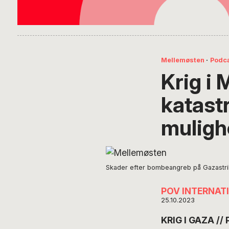
Mellemøsten
·
Podc
Krig i 
katastr
muligh
Skader efter bombeangreb på Gazastri
POV INTERNAT
25.10.2023
KRIG I GAZA // 