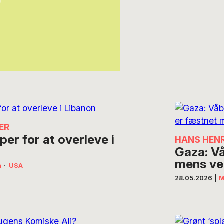
ER
er for at overleve i
HANS HENR
Gaza: Vå
mens ve
n
·
USA
28.05.2026
|
M