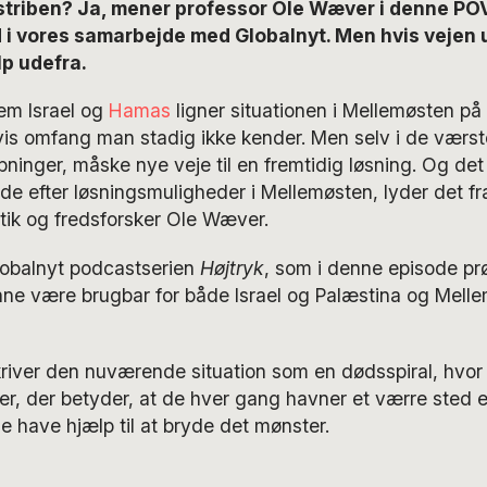
triben? Ja, mener professor Ole Wæver i denne POV
 i vores samarbejde med Globalnyt. Men hvis vejen u
p udefra.
em Israel og
Hamas
ligner situationen i Mellemøsten 
vis omfang man stadig ikke kender. Men selv i de værst
inger, måske nye veje til en fremtidig løsning. Og det er
de efter løsningsmuligheder i Mellemøsten, lyder det fra
litik og fredsforsker Ole Wæver.
lobalnyt podcastserien
Højtryk
, som i denne episode prø
ne være brugbar for både Israel og Palæstina og Mell
iver den nuværende situation som en dødsspiral, hvor
er, der betyder, at de hver gang havner et værre sted 
de have hjælp til at bryde det mønster.