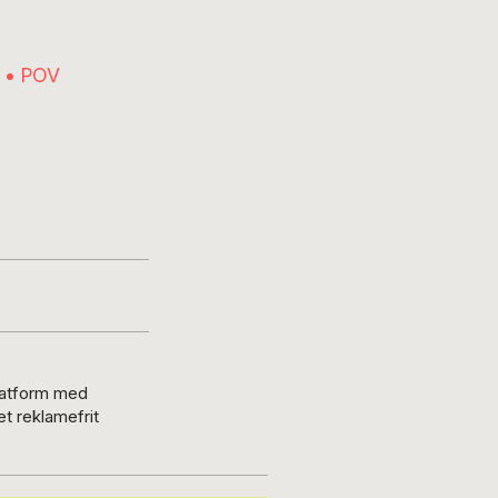
n • POV
platform med
t reklamefrit