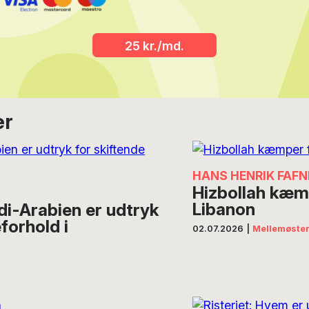
25 kr./md.
er
HANS HENRIK FAFN
Hizbollah kæmp
Libanon
i-Arabien er udtryk
eforhold i
02.07.2026
|
Mellemøste