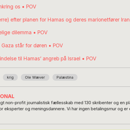
kring os • POV
rre) efter planen for Hamas og deres marionetfører Ira
elige dilemma • POV
 Gaza står for døren • POV
indelse til Hamas’ angreb på Israel • POV
krig
Ole Wæver
Palæstina
IONAL
t non-profit journalistisk fællesskab med 130 skribenter og en 
for eksperter og meningsdannere. Vi har ingen betalingsmur og er e