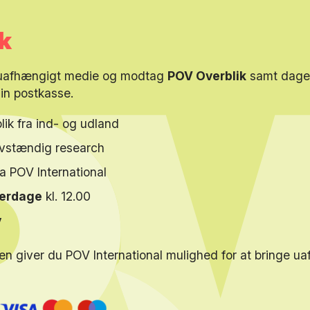
k
 uafhængigt medie og modtag
POV Overblik
samt dagen
din postkasse.
lik fra ind- og udland
elvstændig research
ra POV International
verdage
kl. 12.00
y
en giver du POV International mulighed for at bringe u