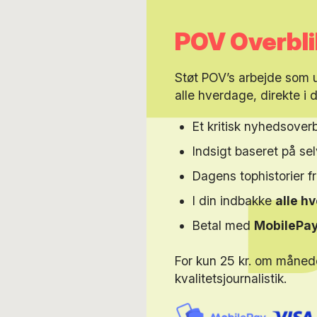
POV Overbli
Støt POV’s arbejde som
alle hverdage, direkte i 
Et kritisk nyhedsoverb
Indsigt baseret på s
Dagens tophistorier f
I din indbakke
alle h
Betal med
MobilePa
For kun 25 kr. om måned
kvalitetsjournalistik.