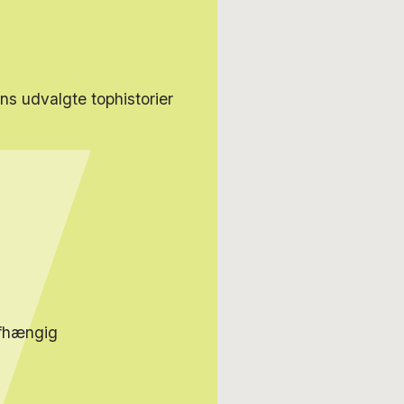
s udvalgte tophistorier
afhængig