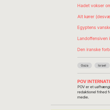
Hadet vokser om
Alt kører (desvæ
Egyptens vansk
Landoffensiven i
Den iranske forb
Gaza
Israel
POV INTERNAT
POV er et uafhængig
redaktionel frihed 
medie.