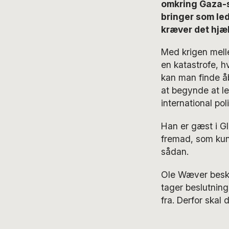
omkring Gaza-s
bringer som led
kræver det hjæl
Med krigen mell
en katastrofe, h
kan man finde åbn
at begynde at le
international po
Han er gæst i G
fremad, som kun
sådan.
Ole Wæver beskr
tager beslutning
fra. Derfor skal 