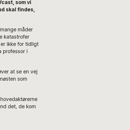
cast, som vi
d skal findes,
på mange måder
e katastrofer
 ikke for tidligt
 professor i
ver at se en vej
emøsten som
 hovedaktørerne
end det, de kom