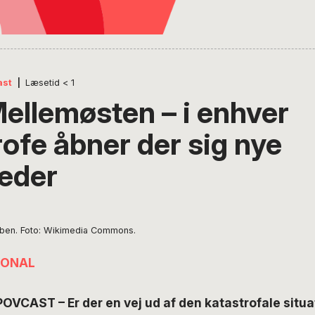
ast
|
Læsetid
< 1
Mellemøsten – i enhver
ofe åbner der sig nye
eder
ben. Foto: Wikimedia Commons.
IONAL
POVCAST – Er der en vej ud af den katastrofale situa