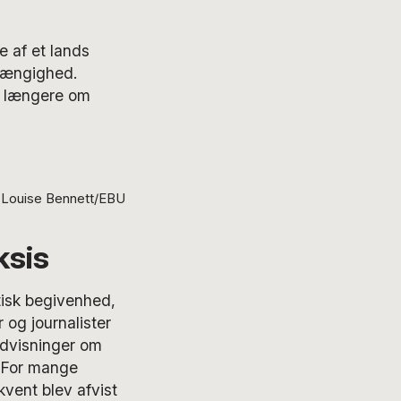
e af et lands
fhængighed.
ke længere om
 Louise Bennett/EBU
ksis
tisk begivenhed,
 og journalister
undvisninger om
. For mange
vent blev afvist