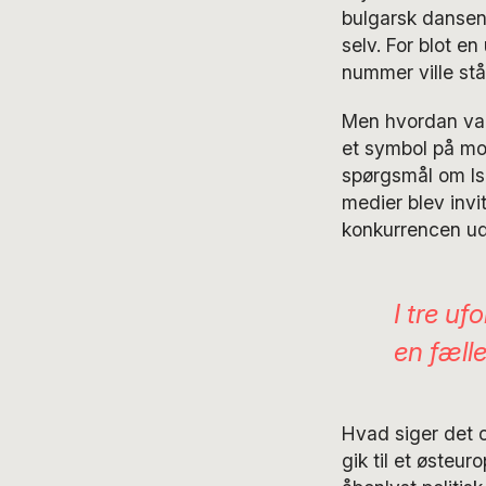
bulgarsk dansen
selv. For blot en
nummer ville stå
Men hvordan var 
et symbol på mo
spørgsmål om Is
medier blev invi
konkurrencen udl
I tre uf
en fæll
Hvad siger det o
gik til et øste