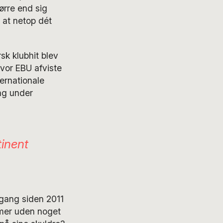
ørre end sig
, at netop dét
sk klubhit blev
vor EBU afviste
ernationale
ing under
tinent
 gang siden 2011
mmer uden noget