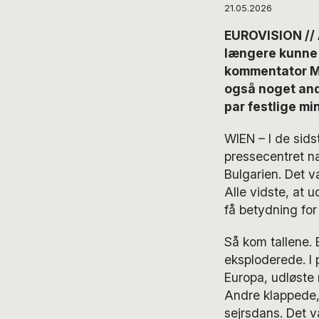
21.05.2026
EUROVISION // 
længere kunne l
kommentator Mil
også noget ande
par festlige mi
WIEN – I de sids
pressecentret næ
Bulgarien. Det v
Alle vidste, at u
få betydning for
Så kom tallene. 
eksploderede. I p
Europa, udløste 
Andre klappede,
sejrsdans. Det va