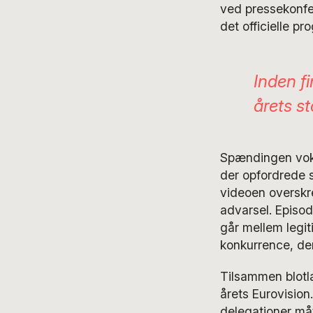
ved pressekonfer
det officielle pr
Inden f
årets s
Spændingen voks
der opfordrede s
videoen overskre
advarsel. Episod
går mellem legit
konkurrence, der 
Tilsammen blotl
årets Eurovisio
delegationer måt