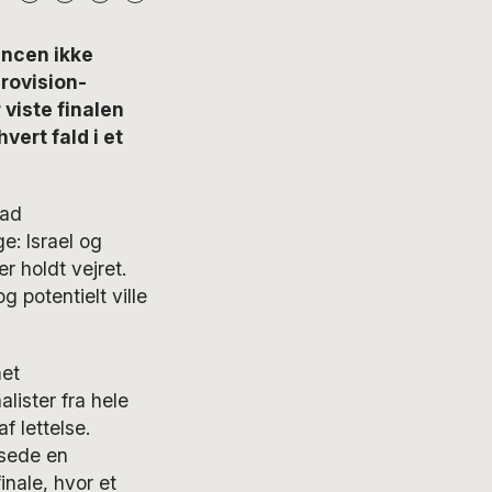
encen ikke
rovision-
 viste finalen
vert fald i et
sad
e: Israel og
r holdt vejret.
g potentielt ville
met
alister fra hele
 lettelse.
nsede en
inale, hvor et