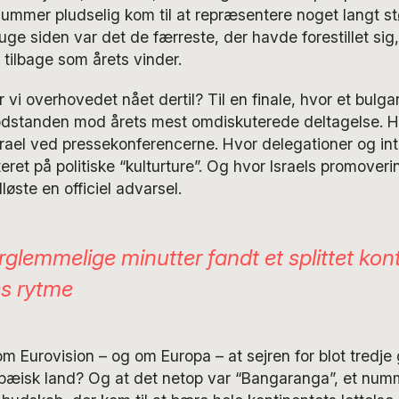
ummer pludselig kom til at repræsentere noget langt st
 uge siden var det de færreste, der havde forestillet sig
 tilbage som årets vinder.
vi overhovedet nået dertil? Til en finale, hvor et bulgar
dstanden mod årets mest omdiskuterede deltagelse. H
rael ved pressekonferencerne. Hvor delegationer og int
teret på politiske “kulturture”. Og hvor Israels promover
øste en officiel advarsel.
orglemmelige minutter fandt et splittet kon
es rytme
m Eurovision – og om Europa – at sejren for blot tredje
uropæisk land? Og at det netop var “Bangaranga”, et nu