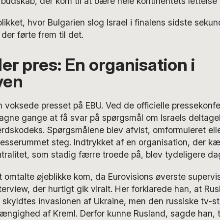
k budskab, der kom til at bære hele kontinentets lettelse
blikket, hvor Bulgarien slog Israel i finalens sidste sek
der førte frem til det.
r pres: En organisation i
ven
 voksede presset på EBU. Ved de officielle pressekonf
tagne gange at få svar på spørgsmål om Israels deltage
dskodeks. Spørgsmålene blev afvist, omformuleret elle
presserummet steg. Indtrykket af en organisation, der k
tralitet, som stadig færre troede på, blev tydeligere da
 omtalte øjeblikke kom, da Eurovisions øverste supervis
erview, der hurtigt gik viralt. Her forklarede han, at Ru
 skyldtes invasionen af Ukraine, men den russiske tv-st
ngighed af Kreml. Derfor kunne Rusland, sagde han, t