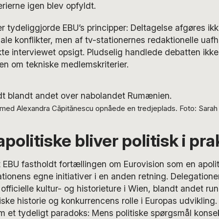
terierne igen blev opfyldt.
r tydeliggjorde EBU’s principper: Deltagelse afgøres ikk
onale konflikter, men af tv-stationernes redaktionelle ua
te interviewet opsigt. Pludselig handlede debatten ik
en om tekniske medlemskriterier.
med Alexandra Căpitănescu opnåede en tredjeplads. Foto: Sarah
politiske bliver politisk i pra
 EBU fastholdt fortællingen om Eurovision som en apoli
ionens egne initiativer i en anden retning. Delegationer
 officielle kultur- og historieture i Wien, blandt andet r
tiske historie og konkurrencens rolle i Europas udvikling
 et tydeligt paradoks: Mens politiske spørgsmål konsek