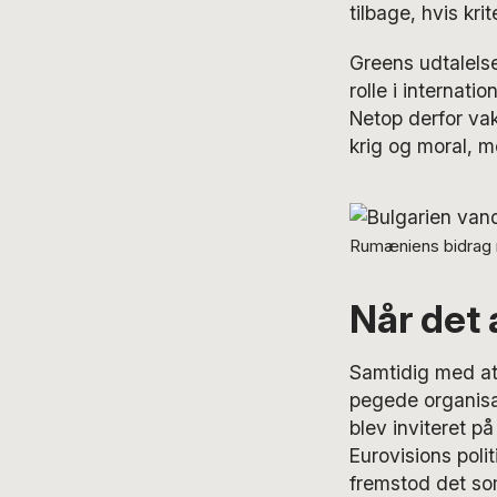
tilbage, hvis kri
Greens udtalelse
rolle i internati
Netop derfor vak
krig og moral, m
Rumæniens bidrag 
Når det a
Samtidig med at
pegede organisat
blev inviteret på
Eurovisions poli
fremstod det som