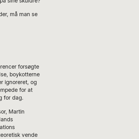
 på sine skuldre?
under, må man se
erencer forsøgte
lse, boykotterne
r ignoreret, og
æmpede for at
g for dag.
or, Martin
slands
ations
eoretisk vende