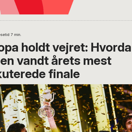
setid
7
min.
opa holdt vejret: Hvord
ien vandt årets mest
uterede finale