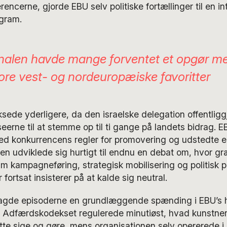
encerne, gjorde EBU selv politiske fortællinger til en in
ogram.
inalen havde mange forventet et opgør m
tore vest- og nordeuropæiske favoritter
ede yderligere, da den israelske delegation offentligg
eerne til at stemme op til ti gange på landets bidrag. 
d konkurrencens regler for promovering og udstedte en
en udviklede sig hurtigt til endnu en debat om, hvor g
im kampagneføring, strategisk mobilisering og politisk p
fortsat insisterer på at kalde sig neutral.
agde episoderne en grundlæggende spænding i EBU’s h
n. Adfærdskodekset regulerede minutiøst, hvad kunstne
te sige og gøre, mens organisationen selv opererede i e