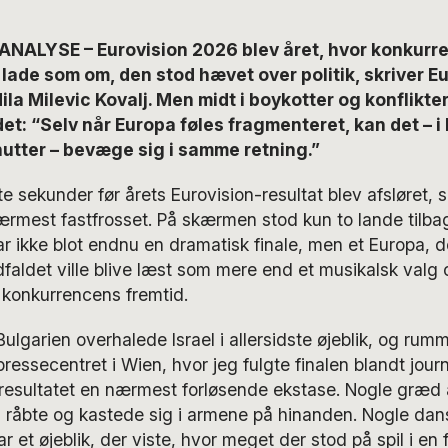
ANALYSE – Eurovision 2026 blev året, hvor konkurr
ade som om, den stod hævet over politik, skriver Eu
a Milevic Kovalj. Men midt i boykotter og konflikter
t: “Selv når Europa føles fragmenteret, kan det – i h
nutter – bevæge sig i samme retning.”
te sekunder før årets Eurovision-resultat blev afsløret, 
rmest fastfrosset. På skærmen stod kun to lande tilbag
ar ikke blot endnu en dramatisk finale, men et Europa, de
dfaldet ville blive læst som mere end et musikalsk valg o
 konkurrencens fremtid.
Bulgarien overhalede Israel i allersidste øjeblik, og rum
ressecentret i Wien, hvor jeg fulgte finalen blandt journ
resultatet en nærmest forløsende ekstase. Nogle græd af
 råbte og kastede sig i armene på hinanden. Nogle da
r et øjeblik, der viste, hvor meget der stod på spil i en f