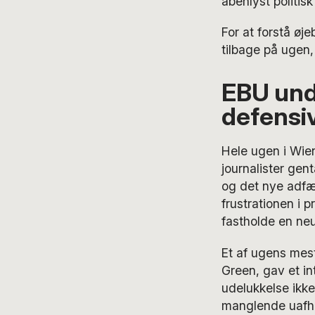
åbenlyst politis
For at forstå øje
tilbage på ugen, 
EBU unde
defensi
Hele ugen i Wien
journalister gen
og det nye adfær
frustrationen i 
fastholde en neu
Et af ugens mest
Green, gav et int
udelukkelse ikke
manglende uafhæ