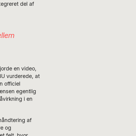
tegreret del af
ellem
jorde en video,
EBU vurderede, at
 officiel
rænsen egentlig
åvirkning i en
åndtering af
re og
t felt, hvor