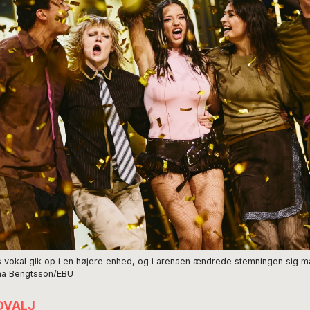
 vokal gik op i en højere enhed, og i arenaen ændrede stemningen sig m
Alma Bengtsson/EBU
OVALJ