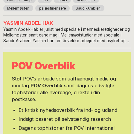
Mellemøsten
palæstinensere
Saudi-Arabien
YASMIN ABDEL-HAK
Yasmin Abdel-Hak er jurist med speciale i menneskerettigheder og
Mellemøsten samt cand.mag i Mellemøststudier med speciale i
Saudi-Arabien. Yasmin har i en årrække arbejdet med asylret og
flygtningeforhold, primært med flygtningestrømme fra
Mellemøsten, ligesom hun har samarbejdet med UNHCR med
såkaldte kvoteflygtninge fra blandt andet Irak, Iran og Syrien. Hun
POV Overblik
har tillige været projektleder på en lang række
kapacitetsopbyggende EU-projekter i de tidligere
tiltrædelseslande til EU, herunder Rumænien, Polen og Baltikum.
Støt POV’s arbejde som uafhængigt medie og
Hun har endvidere været projektleder for to større
modtag
POV Overblik
samt dagens udvalgte
kapacitetsopbyggende EU-projekter i Tyrkiet i forbindelse med
tophistorier alle hverdage, direkte i din
tiltrædelsesprocessen mellem Tyrkiet og EU. Endelig har Yasmin
arbejdet som blogger for Børsen, hvor hun har skrevet om dansk
postkasse.
udlændingepolitik og dansk udenrigspolitik i forhold til
Mellemøsten. Hun er stifter af Global Migration and Politics,
Et kritisk nyhedsoverblik fra ind- og udland
gmpc.dk med analyse- og rådgivningsarbejde indenfor
Indsigt baseret på selvstændig research
mellemøstlige forhold, herunder flygtningeforhold,
migrationsstrømme, regional politiske forhold og policy making.
Dagens tophistorier fra POV International