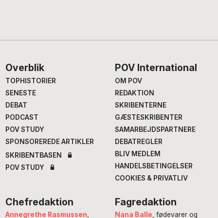
Footer
Overblik
POV International
TOPHISTORIER
OM POV
SENESTE
REDAKTION
DEBAT
SKRIBENTERNE
PODCAST
GÆSTESKRIBENTER
POV STUDY
SAMARBEJDSPARTNERE
SPONSOREREDE ARTIKLER
DEBATREGLER
BLIV MEDLEM
SKRIBENTBASEN
HANDELSBETINGELSER
POV STUDY
COOKIES & PRIVATLIV
Chefredaktion
Fagredaktion
Annegrethe Rasmussen
,
Nana Balle
, fødevarer og