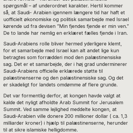
spørgsmål – af underordnet karakter. Hertil kommer
så, at Saudi- Arabien igennem længere tid har haft et
uofficielt økonomiske og politisk samarbejde med Israel
kørende ud fra devisen ”Min fjendes fjende er min ven.”
De to lande har nemlig en erklæret fælles fjende i Iran.
Saudi-Arabiens rolle bliver hermed yderligere klemt,
for et samarbejde med Israel kan alt andet lige kun
betragtes som forrædderi mod den palæstinensiske
sag. Det er et samarbejde, der i høj grad underminerer
Saudi-Arabiens officielle erklærede støtte til
palæstinenserne og den palæstinensiske sag. Og det
er skadeligt for landets omdømme af flere grunde.
Det var formentlig derfor, at kongen havde valgt at
kalde det nyligt afholdte Arab Summit for Jerusalem
Summit. Ved samme lejlighed meddelte kongen, at
Saudi-Arabien ville donere 200 millioner dollar ( ca. 1,3
milliarder kroner) i hjælp til palæstinenserne, herunder
til at sikre islamiske helligdomme.