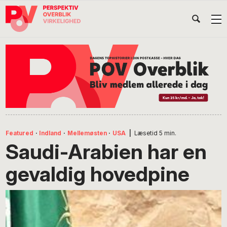
Gå
Skip
Gå
Head
direkte
til
direkte
til
indhold
til
Højr
primær
footer
Søg
på
navigation
POV
International
Featured
·
Indland
·
Mellemøsten
·
USA
|
Læsetid
5
min.
Saudi-Arabien har en
gevaldig hovedpine