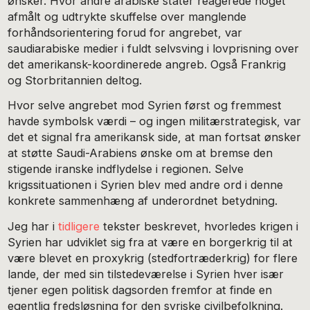
ønsker. Hvor andre arabiske stater reagerede noget
afmålt og udtrykte skuffelse over manglende
forhåndsorientering forud for angrebet, var
saudiarabiske medier i fuldt selvsving i lovprisning over
det amerikansk-koordinerede angreb. Også Frankrig
og Storbritannien deltog.
Hvor selve angrebet mod Syrien først og fremmest
havde symbolsk værdi – og ingen militærstrategisk, var
det et signal fra amerikansk side, at man fortsat ønsker
at støtte Saudi-Arabiens ønske om at bremse den
stigende iranske indflydelse i regionen. Selve
krigssituationen i Syrien blev med andre ord i denne
konkrete sammenhæng af underordnet betydning.
Jeg har i
tidligere
tekster beskrevet, hvorledes krigen i
Syrien har udviklet sig fra at være en borgerkrig til at
være blevet en proxykrig (stedfortræderkrig) for flere
lande, der med sin tilstedeværelse i Syrien hver især
tjener egen politisk dagsorden fremfor at finde en
egentlig fredsløsning for den syriske civilbefolkning.