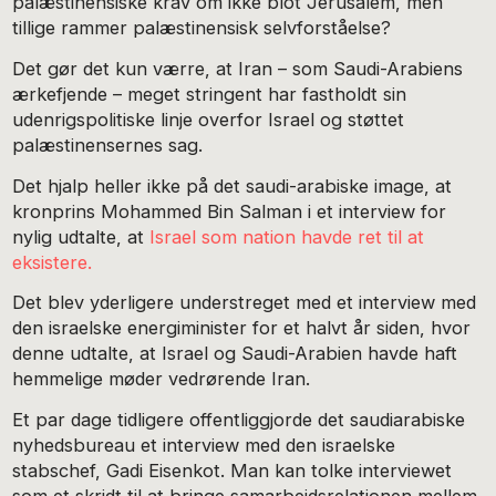
palæstinensiske krav om ikke blot Jerusalem, men
tillige rammer palæstinensisk selvforståelse?
Det gør det kun værre, at Iran – som Saudi-Arabiens
ærkefjende – meget stringent har fastholdt sin
udenrigspolitiske linje overfor Israel og støttet
palæstinensernes sag.
Det hjalp heller ikke på det saudi-arabiske image, at
kronprins Mohammed Bin Salman i et interview for
nylig udtalte, at
Israel som nation havde ret til at
eksistere.
Det blev yderligere understreget med et interview med
den israelske energiminister for et halvt år siden, hvor
denne udtalte, at Israel og Saudi-Arabien havde haft
hemmelige møder vedrørende Iran.
Et par dage tidligere offentliggjorde det saudiarabiske
nyhedsbureau et interview med den israelske
stabschef, Gadi Eisenkot. Man kan tolke interviewet
som et skridt til at bringe samarbejdsrelationen mellem