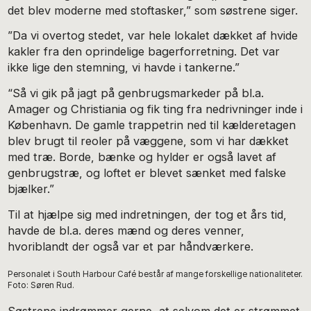
det blev moderne med stoftasker,” som søstrene siger.
”Da vi overtog stedet, var hele lokalet dækket af hvide
kakler fra den oprindelige bagerforretning. Det var
ikke lige den stemning, vi havde i tankerne.”
“Så vi gik på jagt på genbrugsmarkeder på bl.a.
Amager og Christiania og fik ting fra nedrivninger inde i
København. De gamle trappetrin ned til kælderetagen
blev brugt til reoler på væggene, som vi har dækket
med træ. Borde, bænke og hylder er også lavet af
genbrugstræ, og loftet er blevet sænket med falske
bjælker.”
Til at hjælpe sig med indretningen, der tog et års tid,
havde de bl.a. deres mænd og deres venner,
hvoriblandt der også var et par håndværkere.
Personalet i South Harbour Café består af mange forskellige nationaliteter.
Foto: Søren Rud.
Søstrene indrømmer gerne, at selvom det er strømmet