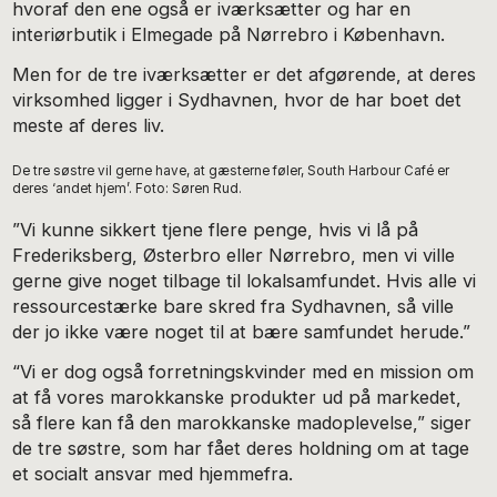
hvoraf den ene også er iværksætter og har en
interiørbutik i Elmegade på Nørrebro i København.
Men for de tre iværksætter er det afgørende, at deres
virksomhed ligger i Sydhavnen, hvor de har boet det
meste af deres liv.
De tre søstre vil gerne have, at gæsterne føler, South Harbour Café er
deres ‘andet hjem’. Foto: Søren Rud.
”Vi kunne sikkert tjene flere penge, hvis vi lå på
Frederiksberg, Østerbro eller Nørrebro, men vi ville
gerne give noget tilbage til lokalsamfundet. Hvis alle vi
ressourcestærke bare skred fra Sydhavnen, så ville
der jo ikke være noget til at bære samfundet herude.”
“Vi er dog også forretningskvinder med en mission om
at få vores marokkanske produkter ud på markedet,
så flere kan få den marokkanske madoplevelse,” siger
de tre søstre, som har fået deres holdning om at tage
et socialt ansvar med hjemmefra.