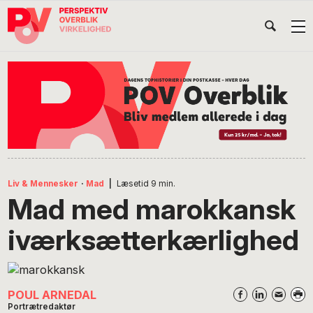
Gå
Skip
Gå
Head
direkte
til
direkte
til
indhold
til
Højr
primær
footer
Søg
på
navigation
POV
International
Liv & Mennesker
·
Mad
|
Læsetid
9
min.
Mad med marokkansk
iværksætterkærlighed
POUL ARNEDAL
Portrætredaktør