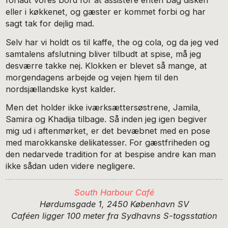
forladt vores bord for at assistere enten bag disken
eller i køkkenet, og gæster er kommet forbi og har
sagt tak for dejlig mad.
Selv har vi holdt os til kaffe, the og cola, og da jeg ved
samtalens afslutning bliver tilbudt at spise, må jeg
desværre takke nej. Klokken er blevet så mange, at
morgendagens arbejde og vejen hjem til den
nordsjællandske kyst kalder.
Men det holder ikke iværksættersøstrene, Jamila,
Samira og Khadija tilbage. Så inden jeg igen begiver
mig ud i aftenmørket, er det bevæbnet med en pose
med marokkanske delikatesser. For gæstfriheden og
den nedarvede tradition for at bespise andre kan man
ikke sådan uden videre negligere.
South Harbour Café
Hørdumsgade 1, 2450 København SV
Caféen ligger 100 meter fra Sydhavns S-togsstation