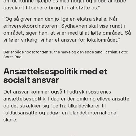
om de kunne hjælpe os med noget og tilbød at købe
gavekort til senere brug for at støtte os.”
“Og så giver man den jo lige en ekstra skalle. Når
erhvervskoordinatoren i Sydhavnen skal vise rundt i
området, siger han, at vi er med til at løfte området. Så
vi føler virkelig, vi har et ansvar for lokalområdet.”
Der er både noget for den sultne mave og den søde tand i caféen. Foto:
Søren Rud.
Ansættelsespolitik med et
socialt ansvar
Det ansvar kommer også til udtryk i søstrenes
ansættelsespolitik. I dag er der omkring elleve ansatte,
og det strækker sig lige fra tilkaldevikarer til
fuldtidsansatte og udgør en blandet international
skare.