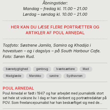
Åbningstider:
Mandag – fredag kl. 11.00 – 21.00
Lørdag – søndag kl. 10.00 – 21.00
HER KAN DU LÆSE FLERE PORTRÆTTER OG
ARTIKLER AF POUL ARNEDAL
Topfoto: Søstrene Jamila, Samira og Khadija i
havestuen – og i dagslys – på South Harbour Cafe.
Foto: Søren Rud.
bæredygtighed
genbrug
Iværksættere
Mad
Madglæde
Marokko
søstre
Sydhavnen
POUL ARNEDAL
Poul Arnedal er født i 1947 og har arbejdet med journalistik stort
set hele sit voksne liv. I dag er han skribent og portrætredaktør på
POV. Som freelancejournalist har han beskæftiget sig med de
fleste discipliner og sagsområder inden for journalistikken – både