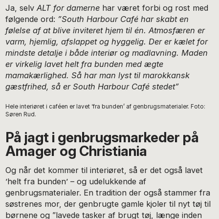
Ja, selv
ALT for damerne
har været forbi og rost med
følgende ord:
”South Harbour Café har skabt en
følelse af at blive inviteret hjem til én. Atmosfæren er
varm, hjemlig, afslappet og hyggelig. Der er kælet for
mindste detalje i både interiør og madlavning. Maden
er virkelig lavet helt fra bunden med ægte
mamakærlighed. Så har man lyst til marokkansk
gæstfrihed, så er South Harbour Café stedet”
Hele interiøret i caféen er lavet ‘fra bunden’ af genbrugsmaterialer. Foto:
Søren Rud.
På jagt i genbrugsmarkeder på
Amager og Christiania
Og når det kommer til interiøret, så er det også lavet
’helt fra bunden’ – og udelukkende af
genbrugsmaterialer. En tradition der også stammer fra
søstrenes mor, der genbrugte gamle kjoler til nyt tøj til
børnene og ”lavede tasker af brugt tøj, længe inden