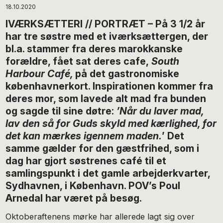
18.10.2020
IVÆRKSÆTTERI // PORTRÆT – På 3 1/2 år
har tre søstre med et iværksættergen, der
bl.a. stammer fra deres marokkanske
forældre, fået sat deres cafe,
South
Harbour Café,
på det gastronomiske
københavnerkort. Inspirationen kommer fra
deres mor, som lavede alt mad fra bunden
og sagde til sine døtre:
’Når du laver mad,
lav den så for Guds skyld med kærlighed, for
det kan mærkes igennem maden.
’ Det
samme gælder for den gæstfrihed, som i
dag har gjort søstrenes café til et
samlingspunkt i det gamle arbejderkvarter,
Sydhavnen, i København. POV’s Poul
Arnedal har været på besøg.
Oktoberaftenens mørke har allerede lagt sig over