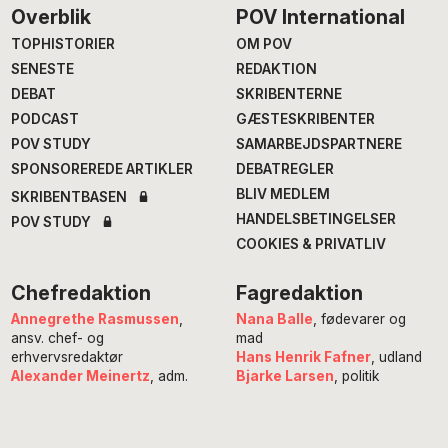
Footer
Overblik
POV International
TOPHISTORIER
OM POV
SENESTE
REDAKTION
DEBAT
SKRIBENTERNE
PODCAST
GÆSTESKRIBENTER
POV STUDY
SAMARBEJDSPARTNERE
SPONSOREREDE ARTIKLER
DEBATREGLER
BLIV MEDLEM
SKRIBENTBASEN
HANDELSBETINGELSER
POV STUDY
COOKIES & PRIVATLIV
Chefredaktion
Fagredaktion
Annegrethe Rasmussen
,
Nana Balle
, fødevarer og
ansv. chef- og
mad
erhvervsredaktør
Hans Henrik Fafner
, udland
Alexander Meinertz
, adm.
Bjarke Larsen
, politik
chefredaktør
Eddie Michel
, musik
Isabella Miehe-Renard
,
Jourhavende
litteratur